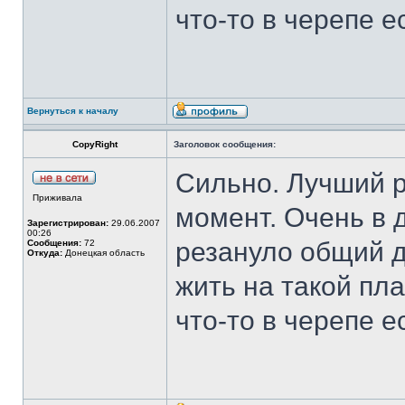
что-то в черепе е
Вернуться к началу
CopyRight
Заголовок сообщения:
Сильно. Лучший р
Приживала
момент. Очень в 
Зарегистрирован:
29.06.2007
00:26
резануло общий д
Сообщения:
72
Откуда:
Донецкая область
жить на такой пла
что-то в черепе е