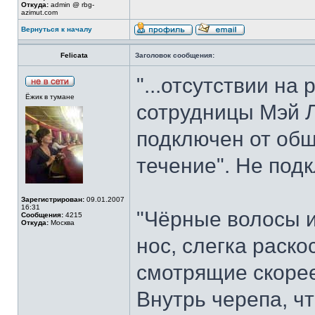
Откуда:
admin @ rbg-
azimut.com
Вернуться к началу
Felicata
Заголовок сообщения:
"...отсутствии на
Ёжик в тумане
сотрудницы Мэй Л
подключен от общ
течение". Не подк
Зарегистрирован:
09.01.2007
16:31
"Чёрные волосы и
Сообщения:
4215
Откуда:
Москва
нос, слегка раско
смотрящие скорее
Внутрь черепа, ч