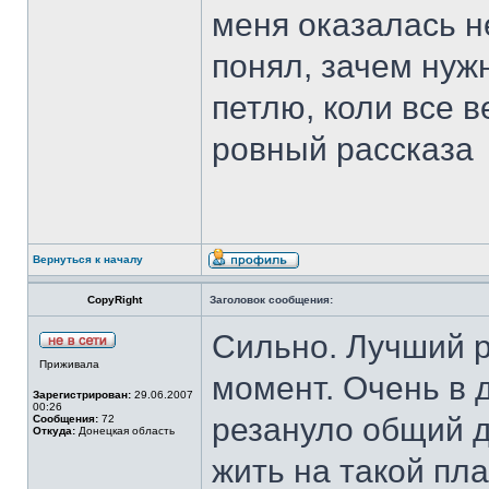
меня оказалась н
понял, зачем нуж
петлю, коли все в
ровный рассказа
Вернуться к началу
CopyRight
Заголовок сообщения:
Сильно. Лучший р
Приживала
момент. Очень в 
Зарегистрирован:
29.06.2007
00:26
резануло общий д
Сообщения:
72
Откуда:
Донецкая область
жить на такой пла