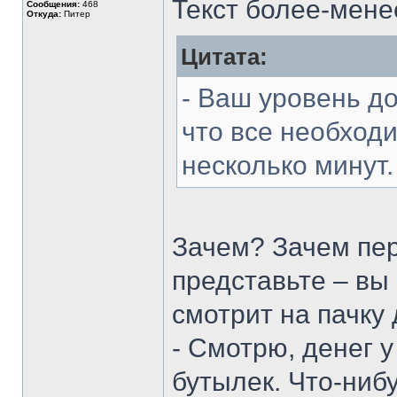
Текст более-мене
Сообщения:
468
Откуда:
Питер
Цитата:
- Ваш уровень до
что все необход
несколько минут
Зачем? Зачем пе
представьте – вы
смотрит на пачку 
- Смотрю, денег у
бутылек. Что-ниб