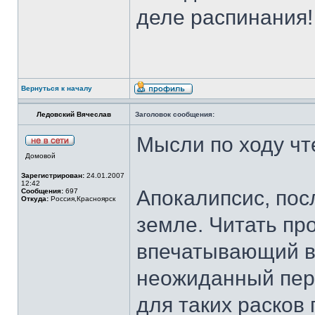
деле распинания
Вернуться к началу
Ледовский Вячеслав
Заголовок сообщения:
Мысли по ходу чт
Домовой
Зарегистрирован:
24.01.2007
12:42
Апокалипсис, по
Сообщения:
697
Откуда:
Россия,Красноярск
земле. Читать пр
впечатывающий в 
неожиданный пер
для таких расков