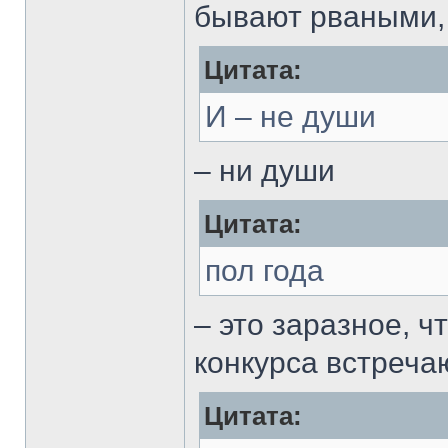
бывают рваными, 
Цитата:
И – не души
– ни души
Цитата:
пол года
– это заразное, ч
конкурса встреча
Цитата: