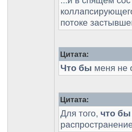
...и в спящем со
коллапсирующег
потоке застывше
Цитата:
Что бы
меня не 
Цитата:
Для того,
что бы
распространени