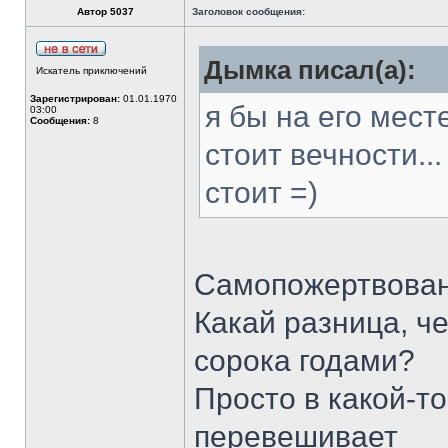
Автор 5037
Заголовок сообщения:
Дымка писал(а):
Искатель приключений
Зарегистрирован:
01.01.1970
я бы на его мест
03:00
Сообщения:
8
стоит вечности..
стоит =)
Самопожертвовани
Какай разница, ч
сорока годами?
Просто в какой-т
перевешивает