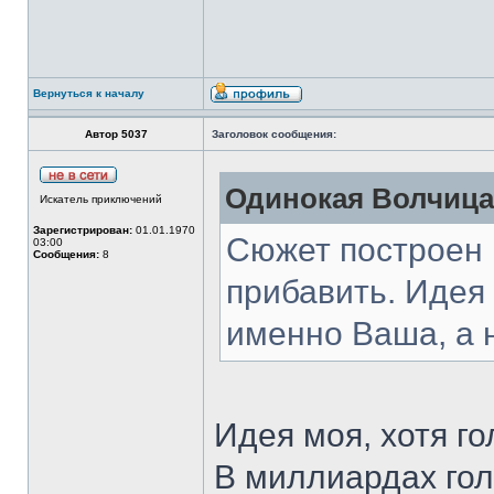
Вернуться к началу
Автор 5037
Заголовок сообщения:
Одинокая Волчица 
Искатель приключений
Зарегистрирован:
01.01.1970
Сюжет построен и
03:00
Сообщения:
8
прибавить. Идея 
именно Ваша, а 
Идея моя, хотя го
В миллиардах го