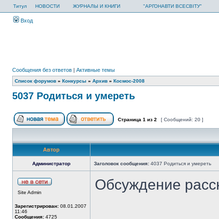
Титул
НОВОСТИ
ЖУРНАЛЫ И КНИГИ
"АРГОНАВТИ ВСЕСВІТУ"
Вход
Сообщения без ответов
|
Активные темы
Список форумов
»
Конкурсы
»
Архив
»
Космос-2008
5037 Родиться и умереть
Страница
1
из
2
[ Сообщений: 20 ]
Автор
Администратор
Заголовок сообщения:
4037 Родиться и умереть
Обсуждение расс
Site Admin
Зарегистрирован:
08.01.2007
11:46
Сообщения:
4725