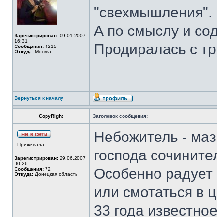
"свехмышления".
А по смыслу и со
Зарегистрирован:
09.01.2007
16:31
Продиралась с тр
Сообщения:
4215
Откуда:
Москва
Вернуться к началу
CopyRight
Заголовок сообщения:
Небожитель - маз
Приживала
господа сочините
Зарегистрирован:
29.06.2007
00:26
Особенно радует 
Сообщения:
72
Откуда:
Донецкая область
или смотаться в ц
33 года известное