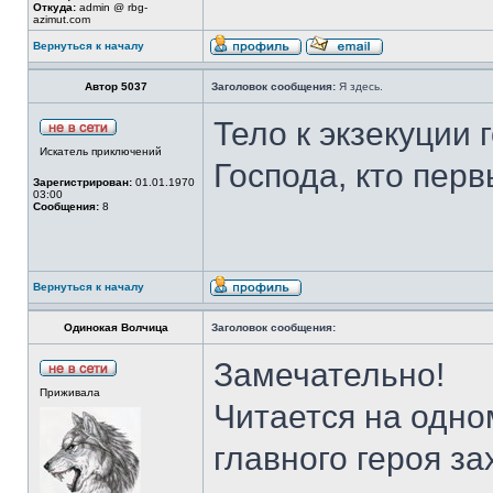
Откуда:
admin @ rbg-
azimut.com
Вернуться к началу
Автор 5037
Заголовок сообщения:
Я здесь.
Тело к экзекуции 
Искатель приключений
Господа, кто пер
Зарегистрирован:
01.01.1970
03:00
Сообщения:
8
Вернуться к началу
Одинокая Волчица
Заголовок сообщения:
Замечательно!
Приживала
Читается на одн
главного героя з