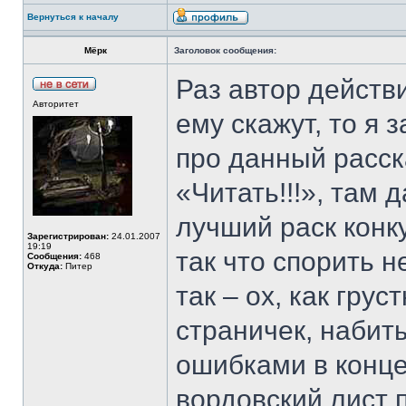
Вернуться к началу
Мёрк
Заголовок сообщения:
Раз автор действ
Авторитет
ему скажут, то я 
про данный расск
«Читать!!!», там 
лучший раск конку
Зарегистрирован:
24.01.2007
19:19
так что спорить н
Сообщения:
468
Откуда:
Питер
так – ох, как грус
страничек, наби
ошибками в конце
вордовский лист 