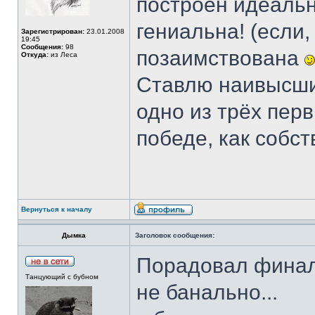
построен идеально
гениальна! (если,
Зарегистрирован:
23.01.2008
19:45
Сообщения:
98
позаимствована
Откуда:
из Леса
Ставлю наивысши
одно из трёх пер
победе, как собст
Вернуться к началу
Дымка
Заголовок сообщения:
Порадовал финал
Танцующий с бубном
не банально...