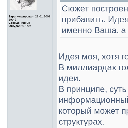
Сюжет построен 
прибавить. Идея
Зарегистрирован:
23.01.2008
19:45
Сообщения:
98
Откуда:
из Леса
именно Ваша, а
Идея моя, хотя г
В миллиардах го
идеи.
В принципе, суть
информационный
который может п
структурах.