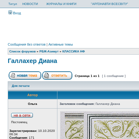
Титул
НОВОСТИ
ЖУРНАЛЫ И КНИГИ
"АРГОНАВТИ ВСЕСВІТУ"
Вход
Сообщения без ответов
|
Активные темы
Список форумов
»
РБЖ-Азимут
»
КЛАССИКА НФ
Галлахер Диана
Страница
1
из
1
[ 1 сообщение ]
Для печати
Автор
Ольга
Заголовок сообщения:
Галлахер Диана
Постоялец
Зарегистрирован:
10.10.2020
06:34
Сообщения:
171