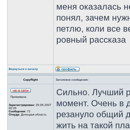
меня оказалась н
понял, зачем нуж
петлю, коли все в
ровный рассказа
Вернуться к началу
CopyRight
Заголовок сообщения:
Сильно. Лучший р
Приживала
момент. Очень в 
Зарегистрирован:
29.06.2007
00:26
резануло общий д
Сообщения:
72
Откуда:
Донецкая область
жить на такой пла