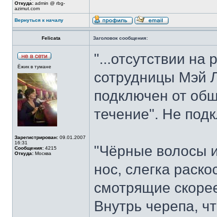
Откуда:
admin @ rbg-
azimut.com
Вернуться к началу
Felicata
Заголовок сообщения:
"...отсутствии на
Ёжик в тумане
сотрудницы Мэй Л
подключен от общ
течение". Не подк
Зарегистрирован:
09.01.2007
16:31
"Чёрные волосы и
Сообщения:
4215
Откуда:
Москва
нос, слегка раско
смотрящие скорее
Внутрь черепа, ч