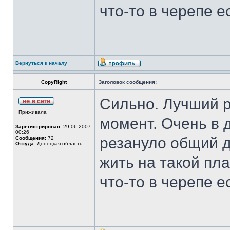
что-то в черепе е
Вернуться к началу
CopyRight
Заголовок сообщения:
Сильно. Лучший р
Приживала
момент. Очень в 
Зарегистрирован:
29.06.2007
00:26
резануло общий д
Сообщения:
72
Откуда:
Донецкая область
жить на такой пла
что-то в черепе е