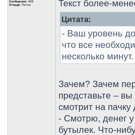
Текст более-мене
Сообщения:
468
Откуда:
Питер
Цитата:
- Ваш уровень до
что все необход
несколько минут
Зачем? Зачем пе
представьте – вы
смотрит на пачку 
- Смотрю, денег у
бутылек. Что-ниб