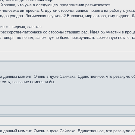
. Хорошо, что уже в следующем предложении разъясняется.
человека интересна. С другой стороны, запись приема на работу с ука
одов-уходов. Логическая неувязка? Впрочем, мир автора, ему виднее. Да
ие,» - видимо, запятая
грессорстве-патронаже со стороны старших рас. Идея об участии в проце
 говоря, не понял, зачем нужно было прокручивать временную петлю, ко
а данный момент. Очень в духе Саймака. Единственное, что резануло об
е есть, название поменяли бы.
а данный момент. Очень в духе Саймака. Единственное, что резануло об