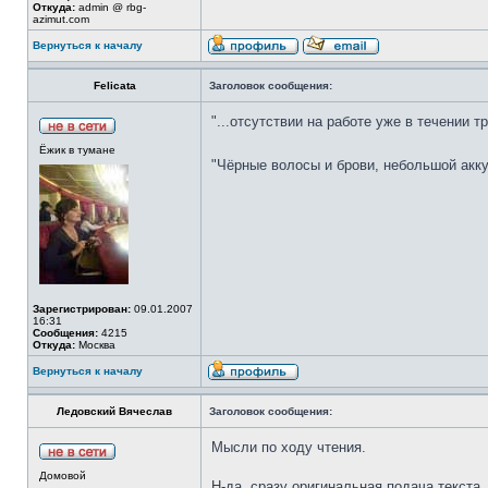
Откуда:
admin @ rbg-
azimut.com
Вернуться к началу
Felicata
Заголовок сообщения:
"...отсутствии на работе уже в течении 
Ёжик в тумане
"Чёрные волосы и брови, небольшой акку
Зарегистрирован:
09.01.2007
16:31
Сообщения:
4215
Откуда:
Москва
Вернуться к началу
Ледовский Вячеслав
Заголовок сообщения:
Мысли по ходу чтения.
Домовой
Н-да, сразу оригинальная подача текста.