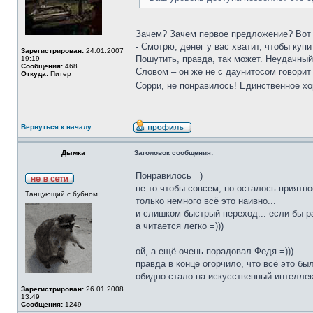
Зачем? Зачем первое предложение? Вот 
- Смотрю, денег у вас хватит, чтобы куп
Зарегистрирован:
24.01.2007
Пошутить, правда, так может. Неудачный
19:19
Сообщения:
468
Словом – он же не с даунитосом говорит
Откуда:
Питер
Сорри, не понравилось! Единственное хо
Вернуться к началу
Дымка
Заголовок сообщения:
Понравилось =)
не то чтобы совсем, но осталось приятн
Танцующий с бубном
только немного всё это наивно...
и слишком быстрый переход... если бы ра
а читается легко =)))
ой, а ещё очень порадовал Федя =)))
правда в конце огорчило, что всё это бы
обидно стало на искусственный интеллек
Зарегистрирован:
26.01.2008
13:49
Сообщения:
1249