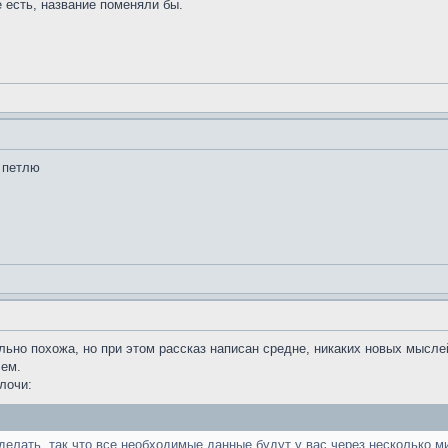
е есть, название поменяли бы.
 петлю
ьно похожа, но при этом рассказ написан средне, никаких новых мысле
чем.
лочи:
делать, так что все необходимые данные будут у вас через несколько м