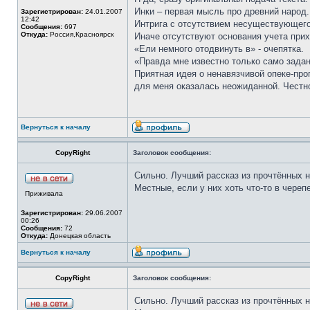
Инки – первая мысль про древний народ
Зарегистрирован:
24.01.2007
12:42
Интрига с отсутствием несуществующего 
Сообщения:
697
Откуда:
Россия,Красноярск
Иначе отсутствуют основания учета прих
«Ели немного отодвинуть в» - очепятка.
«Правда мне известно только само задан
Приятная идея о ненавязчивой опеке-про
для меня оказалась неожиданной. Честно
Вернуться к началу
CopyRight
Заголовок сообщения:
Сильно. Лучший рассказ из прочтённых н
Местные, если у них хоть что-то в череп
Приживала
Зарегистрирован:
29.06.2007
00:26
Сообщения:
72
Откуда:
Донецкая область
Вернуться к началу
CopyRight
Заголовок сообщения:
Сильно. Лучший рассказ из прочтённых н