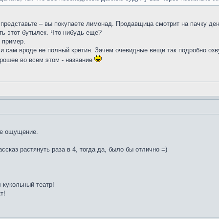
представьте – вы покупаете лимонад. Продавщица смотрит на пачку дене
ить этот бутылек. Что-нибудь еще?
 пример.
 и сам вроде не полный кретин. Зачем очевидные вещи так подробно оз
рошее во всем этом - название
ое ощущение.
ссказ растянуть раза в 4, тогда да, было бы отлично =)
л кукольный театр!
т!