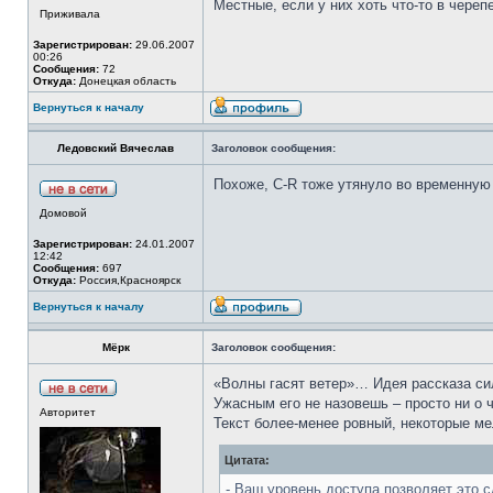
Местные, если у них хоть что-то в череп
Приживала
Зарегистрирован:
29.06.2007
00:26
Сообщения:
72
Откуда:
Донецкая область
Вернуться к началу
Ледовский Вячеслав
Заголовок сообщения:
Похоже, С-R тоже утянуло во временную
Домовой
Зарегистрирован:
24.01.2007
12:42
Сообщения:
697
Откуда:
Россия,Красноярск
Вернуться к началу
Мёрк
Заголовок сообщения:
«Волны гасят ветер»… Идея рассказа сил
Ужасным его не назовешь – просто ни о 
Авторитет
Текст более-менее ровный, некоторые ме
Цитата:
- Ваш уровень доступа позволяет это с