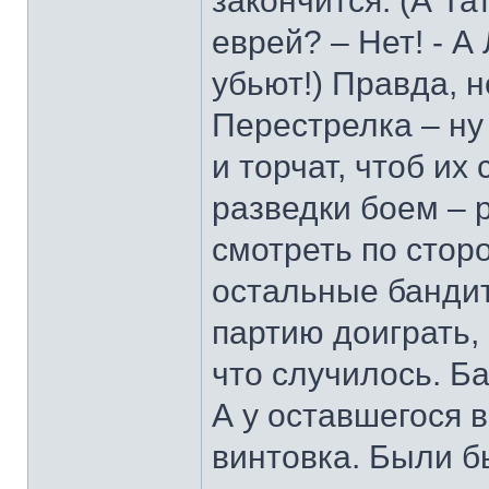
закончится. (А Та
еврей? – Нет! - А
убьют!) Правда, 
Перестрелка – ну
и торчат, чтоб их
разведки боем – р
смотреть по стор
остальные бандит
партию доиграть, 
что случилось. Б
А у оставшегося 
винтовка. Были б