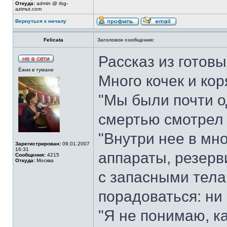
Откуда:
admin @ rbg-
azimut.com
Вернуться к началу
Felicata
Заголовок сообщения:
Рассказ из готовы
Ёжик в тумане
Много кочек и кор
"Мы были почти о
смертью смотрел 
"Внутри нее в мн
Зарегистрирован:
09.01.2007
16:31
аппараты, резерв
Сообщения:
4215
Откуда:
Москва
с запасными тела
порадоваться: ни 
"Я не понимаю, к