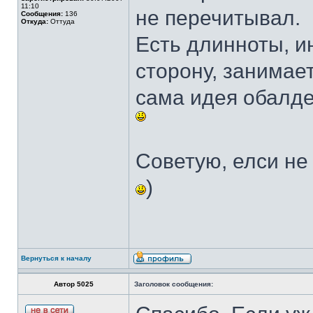
11:10
не перечитывал.
Сообщения:
136
Откуда:
Оттуда
Есть длинноты, и
сторону, занимае
сама идея обалде
Советую, елси не 
)
Вернуться к началу
Автор 5025
Заголовок сообщения: