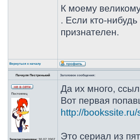
К моему великому
. Если кто-нибудь
признателен.
Вернуться к началу
Пачкуля Пестренький
Заголовок сообщения:
Да их много, ссыл
Постоялец
Вот первая попав
http://bookssite.r
Это сериал из пят
Зарегистрирован:
30.07.2007