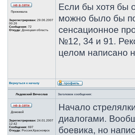
Если бы хотя бы 
Приживала
можно было бы по
Зарегистрирован:
29.06.2007
00:26
сенсационное пр
Сообщения:
72
Откуда:
Донецкая область
№12, 34 и 91. Рек
целом написано н
Вернуться к началу
Ледовский Вячеслав
Заголовок сообщения:
Начало стрелялки,
Домовой
диалогами. Вооб
Зарегистрирован:
24.01.2007
12:42
боевика, но напис
Сообщения:
697
Откуда:
Россия,Красноярск