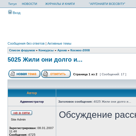
Титул
НОВОСТИ
ЖУРНАЛЫ И КНИГИ
"АРГОНАВТИ ВСЕСВІТУ"
Вход
Сообщения без ответов
|
Активные темы
Список форумов
»
Конкурсы
»
Архив
»
Космос-2008
5025 Жили они долго и...
Страница
1
из
2
[ Сообщений: 17 ]
Автор
Администратор
Заголовок сообщения:
4025 Жили они долго и...
Обсуждение расс
Site Admin
Зарегистрирован:
08.01.2007
11:46
Сообщения:
4725