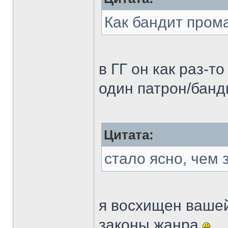
Как бандит пром
в ГГ он как раз-то
один патрон/банд
Цитата:
стало ясно, чем 
я восхищен вашей
законы жанра