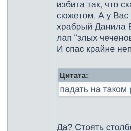
избита так, что с
сюжетом. А у Вас 
храбрый Данила Б
лап "злых чечено
И спас крайне не
Цитата:
падать на таком 
Да? Стоять столб