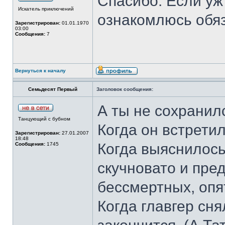
Спасибо. Если уж
Искатель приключений
ознакомлюсь обя
Зарегистрирован:
01.01.1970
03:00
Сообщения:
7
Вернуться к началу
Семьдесят Первый
Заголовок сообщения:
А ты не сохранил
Танцующий с бубном
Когда он встрети
Зарегистрирован:
27.01.2007
18:48
Когда выяснилось
Сообщения:
1745
скучновато и пре
бессмертных, опя
Когда главгер сня