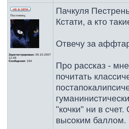
Пачкуля Пестрен
Постоялец
Кстати, а кто так
Отвечу за аффтара
Зарегистрирован:
09.10.2007
12:48
Сообщения:
184
Про рассказ - мн
почитать классич
постапокалипсиче
гуманинистическ
"кочки" ни в счет
высоким баллом.