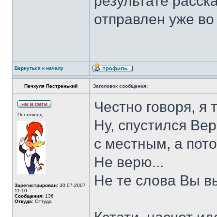
результате расск
отправлен уже во 
Вернуться к началу
Пачкуля Пестренький
Заголовок сообщения:
Честно говоря, я 
Постоялец
Ну, спустился Вер
с местным, а пот
Не верю...
Не те слова Вы в
Зарегистрирован:
30.07.2007
11:10
Сообщения:
136
Откуда:
Оттуда