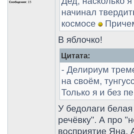
Дед, насколько я
Сообщения:
15
начинал твердить
космосе
Причем
В яблочко!
Цитата:
- Делириум трем
на своём, тунгус
Только я и без п
У бедолаги белая 
речёвку". А про "
восприятие Яна. А