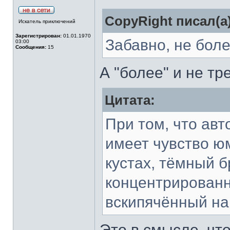
CopyRight писал(а)
Искатель приключений
Зарегистрирован:
01.01.1970
Забавно, не боле
03:00
Сообщения:
15
А "более" и не т
Цитата:
При том, что авт
имеет чувство ю
кустах, тёмный б
концентрированн
вскипячённый на
Это в смысле, что