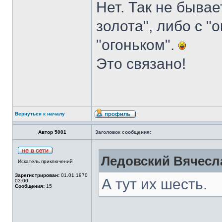
Нет. Так не бывае
золота", либо с "
"огоньком".
Это связано!
Вернуться к началу
Автор 5001
Заголовок сообщения:
Ледовский Вячесла
Искатель приключений
Зарегистрирован:
01.01.1970
А тут их шесть.
03:00
Сообщения:
15