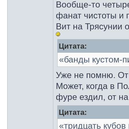
Вообще-то четыре
фанат чистоты и 
Вит на Трясунии о
Цитата:
«банды кустом-п
Уже не помню. От
Может, когда в П
фуре ездил, от н
Цитата:
«тридцать кубов