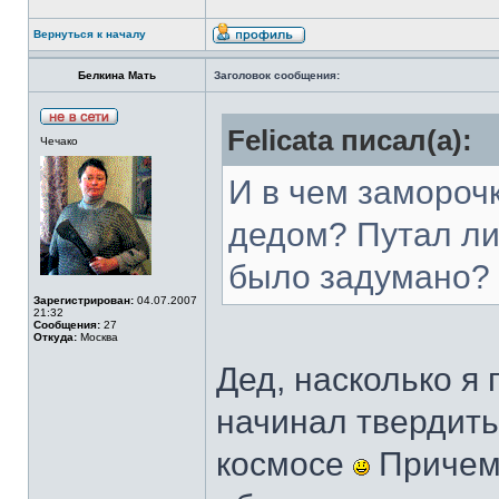
Вернуться к началу
Белкина Мать
Заголовок сообщения:
Felicata писал(а):
Чечако
И в чем замороч
дедом? Путал ли 
было задумано?
Зарегистрирован:
04.07.2007
21:32
Сообщения:
27
Откуда:
Москва
Дед, насколько я
начинал твердить 
космосе
Причем,