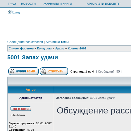
Титул
НОВОСТИ
ЖУРНАЛЫ И КНИГИ
"АРГОНАВТИ ВСЕСВІТУ"
Вход
Сообщения без ответов
|
Активные темы
Список форумов
»
Конкурсы
»
Архив
»
Космос-2008
5001 Запах удачи
Страница
1
из
4
[ Сообщений: 55 ]
Автор
Администратор
Заголовок сообщения:
4001 Запах удачи
Обсуждение расс
Site Admin
Зарегистрирован:
08.01.2007
11:46
Сообщения:
4725