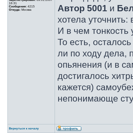
16:31
Автор 5001
и
Бел
Сообщения:
4215
Откуда:
Москва
хотела уточнить: 
И в чем тонкость 
То есть, осталось
ли по ходу дела,
опьянения (и в с
достигалось хитр
кажется) самоубе
непонимающе сту
Вернуться к началу