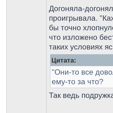
Догоняла-догоняла.
проигрывала. "Каж
бы точно хлопнул
что изложено бест
таких условиях я
Цитата:
"Они-то все довол
ему-то за что?
Так ведь подружка