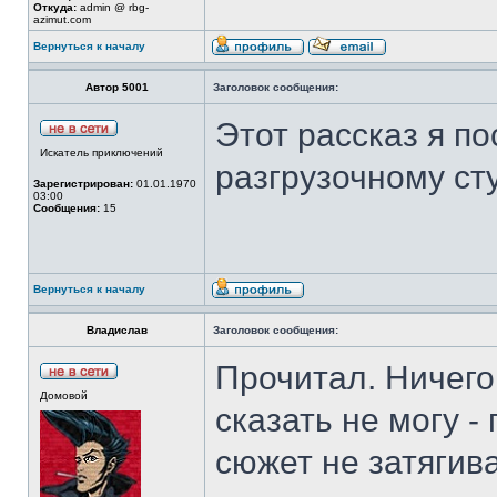
Откуда:
admin @ rbg-
azimut.com
Вернуться к началу
Автор 5001
Заголовок сообщения:
Этот рассказ я п
Искатель приключений
разгрузочному сту
Зарегистрирован:
01.01.1970
03:00
Сообщения:
15
Вернуться к началу
Владислав
Заголовок сообщения:
Прочитал. Ничего
Домовой
сказать не могу -
сюжет не затягива