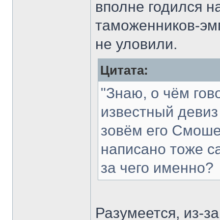
вполне годился н
таможенников-эмп
не уловили.
Цитата:
"Знаю, о чём го
известный девиз
зовём его Смоше
написано тоже са
за чего именно?
Разумеется, из-за