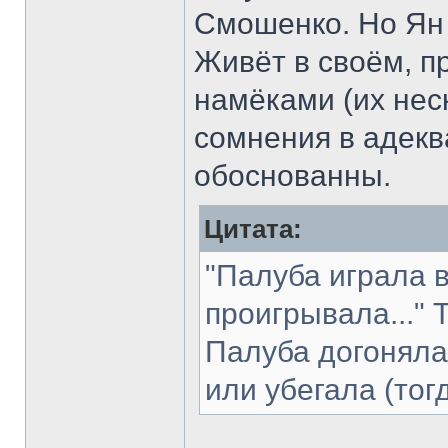
Смошенко. Но Ян 
Живёт в своём, п
намёками (их неск
сомнения в адекв
обоснованны.
Цитата:
"Палуба играла в
проигрывала..."
Палуба догоняла
или убегала (тог