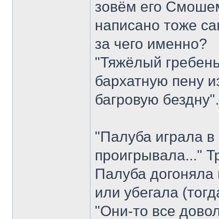
зовём его Смошем
написано тоже са
за чего именно?
"Тяжёлый гребень
бархатную пену и
багровую бездну"
"Палуба играла в 
проигрывала..." 
Палуба догоняла 
или убегала (тог
"Они-то все довол