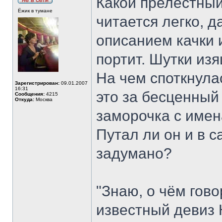
Какой прелестны
Ёжик в тумане
читается легко, 
описанием качки 
портит. Шутки изя
На чем споткнулас
Зарегистрирован:
09.01.2007
16:31
это за бесценный
Сообщения:
4215
Откуда:
Москва
заморочка с име
Путал ли он и в с
задумано?
"Знаю, о чём гов
известный девиз 