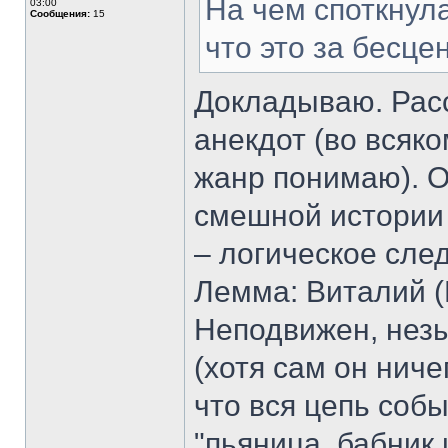
На чем споткнула
03:00
Сообщения:
15
что это за бесце
Докладываю. Расс
анекдот (во всяко
жанр понимаю). 
смешной истории 
– логическое сле
Лемма: Виталий (
Неподвижен, незы
(хотя сам он ниче
что вся цепь собы
"пьяница, бабник 