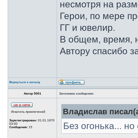
несмотря на разм
Герои, по мере п
ГГ и ювелир.
В общем, время, 
Автору спасибо з
Вернуться к началу
Автор 5001
Заголовок сообщения:
Владислав писал(а
Искатель приключений
Зарегистрирован:
01.01.1970
Без огонька... но 
03:00
Сообщения:
15