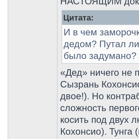
НАСТОЯЩИМ доку
Цитата:
И в чем замороч
дедом? Путал ли 
было задумано?
«Дед» ничего не п
Сызрань Кохонсио
двое!). Но контр
сложность перво
косить под двух л
Кохонсио). Тунга 