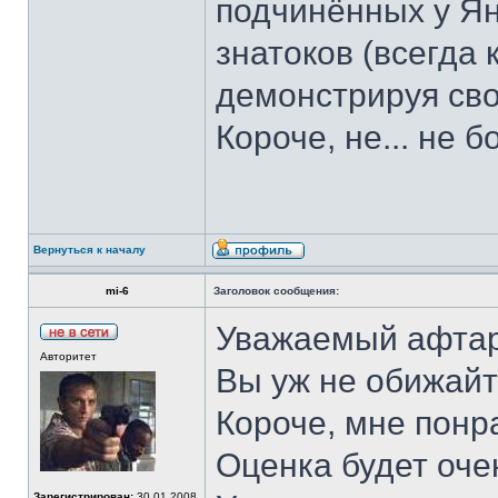
подчинённых у Яна
знатоков (всегда 
демонстрируя сво
Короче, не... не б
Вернуться к началу
mi-6
Заголовок сообщения:
Уважаемый афтар
Авторитет
Вы уж не обижайте
Короче, мне понра
Оценка будет очен
Зарегистрирован:
30.01.2008