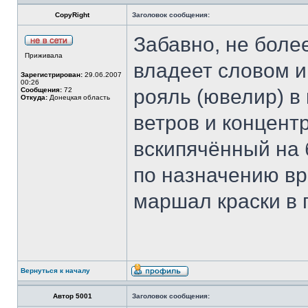
CopyRight
Заголовок сообщения:
Забавно, не более
Приживала
владеет словом и
Зарегистрирован:
29.06.2007
00:26
рояль (ювелир) в
Сообщения:
72
Откуда:
Донецкая область
ветров и концент
вскипячённый на
по назначению вра
маршал краски в 
Вернуться к началу
Автор 5001
Заголовок сообщения: