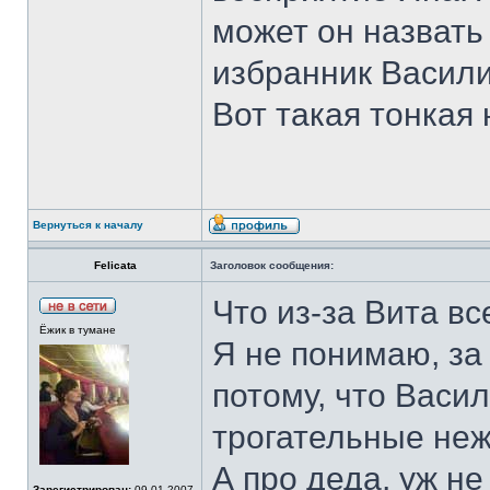
может он назвать
избранник Васил
Вот такая тонкая 
Вернуться к началу
Felicata
Заголовок сообщения:
Что из-за Вита вс
Ёжик в тумане
Я не понимаю, за
потому, что Васи
трогательные не
А про деда, уж н
Зарегистрирован:
09.01.2007