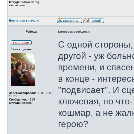
Откуда:
admin @ rbg-
azimut.com
Вернуться к началу
Felicata
Заголовок сообщения:
С одной стороны, 
Ёжик в тумане
другой - уж боль
времени, и спасен
в конце - интере
"подвисает". И сц
Зарегистрирован:
09.01.2007
16:31
ключевая, но что-
Сообщения:
4215
Откуда:
Москва
кошмар, а не жал
герою?