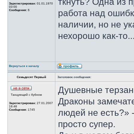
ткнуть? Одна из 
Зарегистрирован:
01.01.1970
03:00
работа над ошибка
Сообщения:
6
наличии, но не ук
нехорошо как-то..
Вернуться к началу
Семьдесят Первый
Заголовок сообщения:
Душевные терзани
Танцующий с бубном
Драконы замечате
Зарегистрирован:
27.01.2007
18:48
людей не есть?» 
Сообщения:
1745
просто супер.