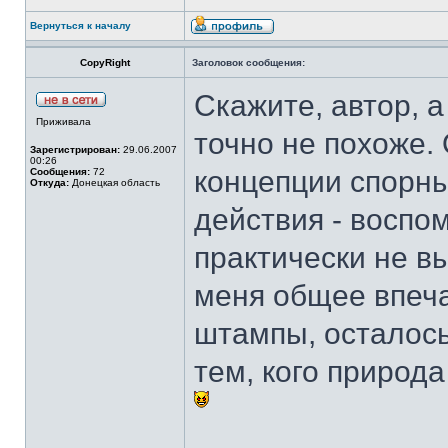
Вернуться к началу
CopyRight
Заголовок сообщения:
Скажите, автор, 
Приживала
точно не похоже.
Зарегистрирован:
29.06.2007
00:26
концепции спорны
Сообщения:
72
Откуда:
Донецкая область
действия - воспом
практически не в
меня общее впеча
штампы, осталось
тем, кого природ