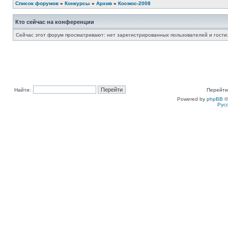
Список форумов
»
Конкурсы
»
Архив
»
Космос-2008
Кто сейчас на конференции
Сейчас этот форум просматривают: нет зарегистрированных пользователей и гости:
Найти:
Перейти
Powered by
phpBB
©
Рус