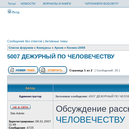
Титул
НОВОСТИ
ЖУРНАЛЫ И КНИГИ
"АРГОНАВТИ ВСЕСВІТУ"
Вход
Сообщения без ответов
|
Активные темы
Список форумов
»
Конкурсы
»
Архив
»
Космос-2008
5007 ДЕЖУРНЫЙ ПО ЧЕЛОВЕЧЕСТВУ
Страница
1
из
2
[ Сообщений: 20 ]
Автор
Администратор
Заголовок сообщения:
4007 ДЕЖУРНЫЙ ПО ЧЕЛО
Обсуждение расс
Site Admin
ЧЕЛОВЕЧЕСТВУ
Зарегистрирован:
08.01.2007
11:46
Сообщения:
4725