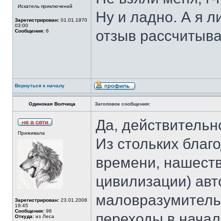
Искатель приключений
Ну и ладно. А я л
Зарегистрирован:
01.01.1970
03:00
отзыв рассчитыв
Сообщения:
6
Вернуться к началу
Одинокая Волчица
Заголовок сообщения:
Да, действительн
Приживала
Из стольких благ
времени, нашест
цивилизации) авт
маловразумитель
Зарегистрирован:
23.01.2008
19:45
Сообщения:
98
переходы в начал
Откуда:
из Леса