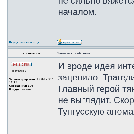
не сильно вяжетс
началом.
Вернуться к началу
aquamarine
Заголовок сообщения:
И вроде идея инте
Постоялец
зацепило. Трагеди
Зарегистрирован:
12.04.2007
17:32
Главный герой тя
Сообщения:
126
Откуда:
Украина
не выглядит. Ско
Тунгусскую аномал