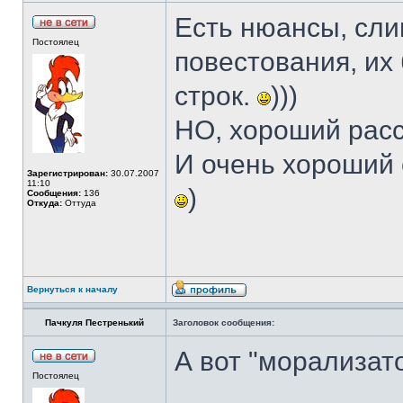
Есть нюансы, сл
Постоялец
повестования, их
строк.
)))
НО, хороший расс
И очень хороший с
Зарегистрирован:
30.07.2007
11:10
)
Сообщения:
136
Откуда:
Оттуда
Вернуться к началу
Пачкуля Пестренький
Заголовок сообщения:
А вот "морализат
Постоялец