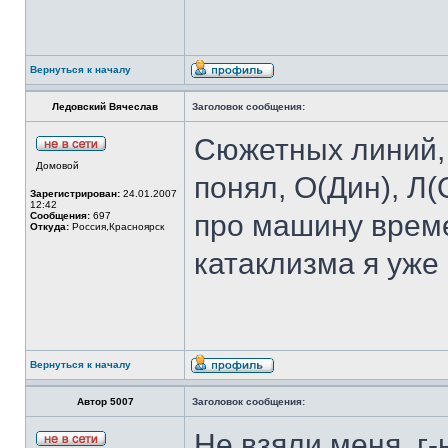
Вернуться к началу
Ледовский Вячеслав
Заголовок сообщения:
Сюжетных линий, 
Домовой
понял, О(Дин), Л(
Зарегистрирован:
24.01.2007
12:42
про машину време
Сообщения:
697
Откуда:
Россия,Красноярск
катаклизма я уже 
Вернуться к началу
Автор 5007
Заголовок сообщения:
Не взяли меня, г-