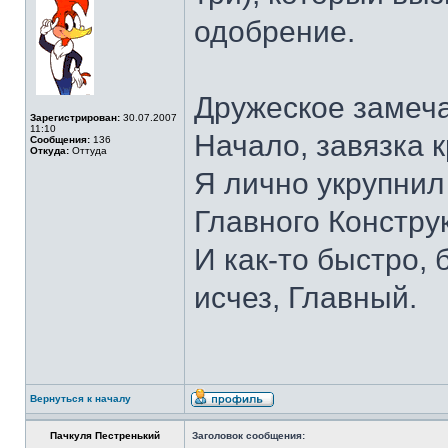
одобрение.
Дружеское замеч
Зарегистрирован:
30.07.2007
11:10
Начало, завязка к
Сообщения:
136
Откуда:
Оттуда
Я лично укрупнил
Главного Констру
И как-то быстро,
исчез, Главный.
Вернуться к началу
Пачкуля Пестренький
Заголовок сообщения: