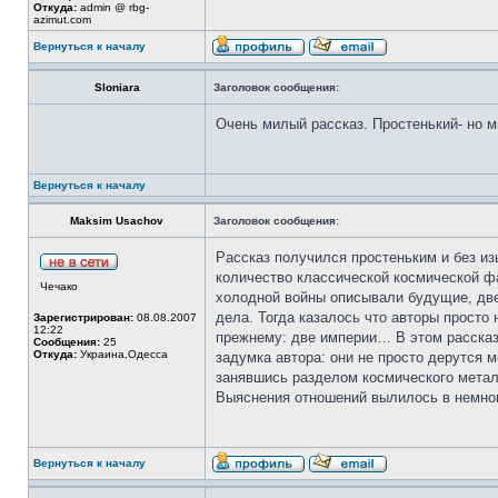
Откуда:
admin @ rbg-
azimut.com
Вернуться к началу
Sloniara
Заголовок сообщения:
Очень милый рассказ. Простенький- но 
Вернуться к началу
Maksim Usachov
Заголовок сообщения:
Рассказ получился простеньким и без изы
количество классической космической ф
Чечако
холодной войны описывали будущие, две 
дела. Тогда казалось что авторы просто
Зарегистрирован:
08.08.2007
12:22
прежнему: две империи… В этом рассказ
Сообщения:
25
Откуда:
Украина,Одесса
задумка автора: они не просто дерутся 
занявшись разделом космического металл
Выяснения отношений вылилось в немног
Вернуться к началу