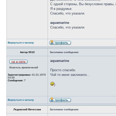
С одной стороны, Вы безусловно правы, 
Я в раздумье.
Спасибо, что указали.
aquamarine
Спасибо, что указали.
Вернуться к началу
Автор 5010
Заголовок сообщения:
aquamarine
Искатель приключений
Просто спасибо.
Чой то меня заклинило...
Зарегистрирован:
01.01.1970
03:00
Сообщения:
7
)
Вернуться к началу
Ледовский Вячеслав
Заголовок сообщения: