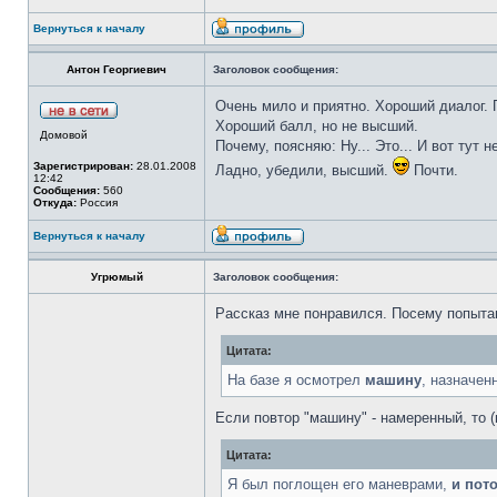
Вернуться к началу
Антон Георгиевич
Заголовок сообщения:
Очень мило и приятно. Хороший диалог. 
Хороший балл, но не высший.
Домовой
Почему, поясняю: Ну... Это... И вот тут н
Зарегистрирован:
28.01.2008
Ладно, убедили, высший.
Почти.
12:42
Сообщения:
560
Откуда:
Россия
Вернуться к началу
Угрюмый
Заголовок сообщения:
Рассказ мне понравился. Посему попыта
Цитата:
На базе я осмотрел
машину
, назначен
Если повтор "машину" - намеренный, то 
Цитата:
Я был поглощен его маневрами,
и пот