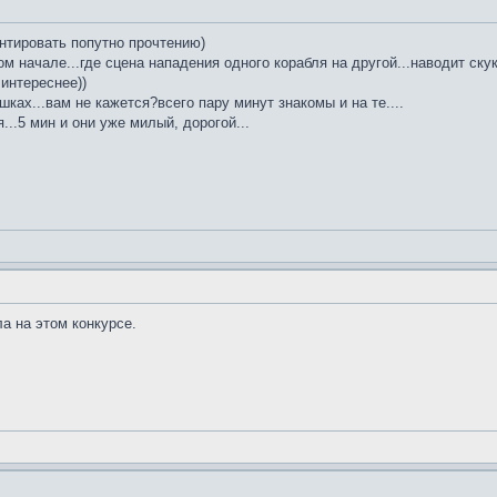
нтировать попутно прочтению)
ом начале...где сцена нападения одного корабля на другой...наводит скук
 интереснее))
шках...вам не кажется?всего пару минут знакомы и на те....
...5 мин и они уже милый, дорогой...
ла на этом конкурсе.