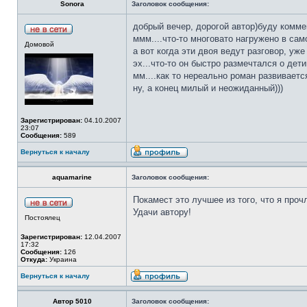
Sonora
Заголовок сообщения:
добрый вечер, дорогой автор)буду комме
ммм....что-то многовато нагружено в сам
Домовой
а вот когда эти двоя ведут разговор, уже
эх...что-то он быстро размечтался о дети
мм....как то нереально роман развивается
ну, а конец милый и неожиданный)))
Зарегистрирован:
04.10.2007
23:07
Сообщения:
589
Вернуться к началу
aquamarine
Заголовок сообщения:
Покамест это лучшее из того, что я проч
Удачи автору!
Постоялец
Зарегистрирован:
12.04.2007
17:32
Сообщения:
126
Откуда:
Украина
Вернуться к началу
Автор 5010
Заголовок сообщения: