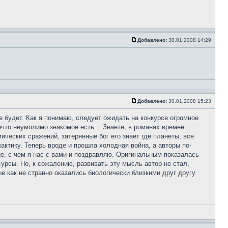
Добавлено:
30.01.2008 14:29
Добавлено:
30.01.2008 15:23
е будет. Как я понимаю, следует ожидать на конкурсе огромное
нечто неумолимо знакомое есть… Знаете, в романах времен
ческих сражений, затерянные бог его знает где планеты, все
актику. Теперь вроде и прошла холодная война, а авторы по-
, с чем я нас с вами и поздравляю. Оригинальным показалась
урсы. Но, к сожалению, развивать эту мысль автор не стал,
как не странно оказались биологически близкими друг другу.