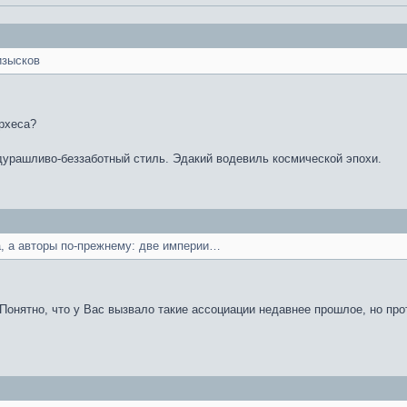
изысков
рхеса?
дурашливо-беззаботный стиль. Эдакий водевиль космической эпохи.
, а авторы по-прежнему: две империи…
 Понятно, что у Вас вызвало такие ассоциации недавнее прошлое, но про