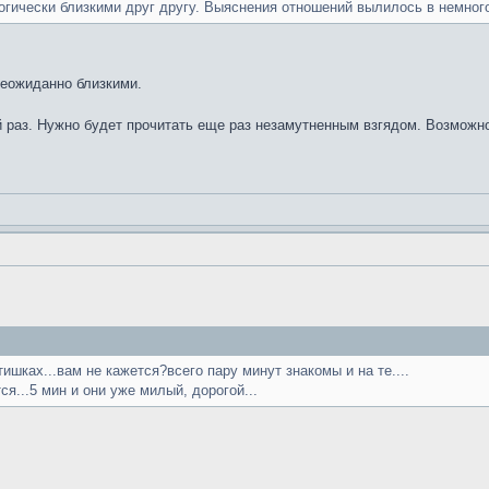
логически близкими друг другу. Выяснения отношений вылилось в немног
неожиданно близкими.
раз. Нужно будет прочитать еще раз незамутненным взгядом. Возможно,
тишках...вам не кажется?всего пару минут знакомы и на те....
ся...5 мин и они уже милый, дорогой...