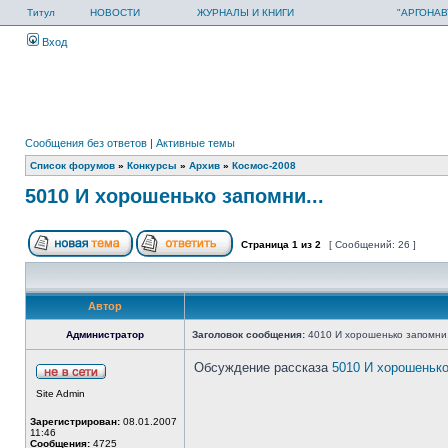
Титул
НОВОСТИ
ЖУРНАЛЫ И КНИГИ
"АРГОНАВ
Вход
Сообщения без ответов
|
Активные темы
Список форумов
»
Конкурсы
»
Архив
»
Космос-2008
5010 И хорошенько запомни...
Страница
1
из
2
[ Сообщений: 26 ]
Автор
Администратор
Заголовок сообщения:
4010 И хорошенько запомни.
Обсуждение рассказа
5010 И хорошенько
Site Admin
Зарегистрирован:
08.01.2007
11:46
Сообщения:
4725