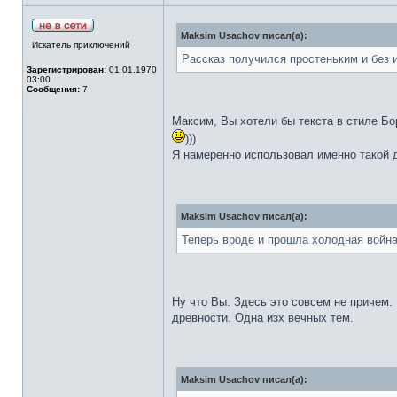
Maksim Usachov писал(а):
Искатель приключений
Рассказ получился простеньким и без 
Зарегистрирован:
01.01.1970
03:00
Сообщения:
7
Максим, Вы хотели бы текста в стиле Бо
)))
Я намеренно использовал именно такой 
Maksim Usachov писал(а):
Теперь вроде и прошла холодная война
Ну что Вы. Здесь это совсем не причем.
древности. Одна изх вечных тем.
Maksim Usachov писал(а):