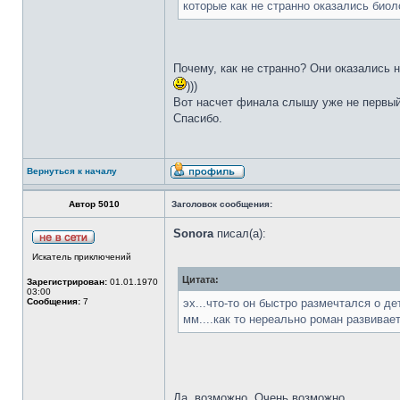
которые как не странно оказались био
Почему, как не странно? Они оказались 
)))
Вот насчет финала слышу уже не первый 
Спасибо.
Вернуться к началу
Автор 5010
Заголовок сообщения:
Sonora
писал(а):
Искатель приключений
Цитата:
Зарегистрирован:
01.01.1970
03:00
Сообщения:
7
эх...что-то он быстро размечтался о де
мм....как то нереально роман развивает
Да, возможно. Очень возможно.