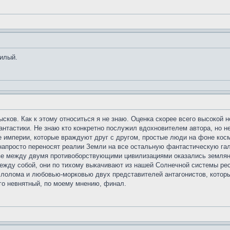
милый.
сков. Как к этому относиться я не знаю. Оценка скорее всего высокой н
антастики. Не знаю кто конкретно послужил вдохновителем автора, но 
империи, которые враждуют друг с другом, простые люди на фоне косми
 напросто переносят реалии Земли на все остальную фантастическую гал
е между двумя противоборствующими цивилизациями оказались земляне
между собой, они по тихому выкачивают из нашей Солнечной системы рес
олома и любовью-морковью двух представителей антагонистов, которые 
о невнятный, по моему мнению, финал.