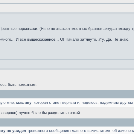
Приятные персонажи. (Явно не хватает местных братков аккурат между т
емного... И все вышесказанное... О! Начало затянуто. Угу. Да. Не знаю.
юсь быть полезным.
ную мне,
машину
, которая станет верным и, надеюсь, надежным другом 
(наверное) лучше было бы разделить точкой.
ому не увидел
тревожного сообщения главного вычислителя об изменени