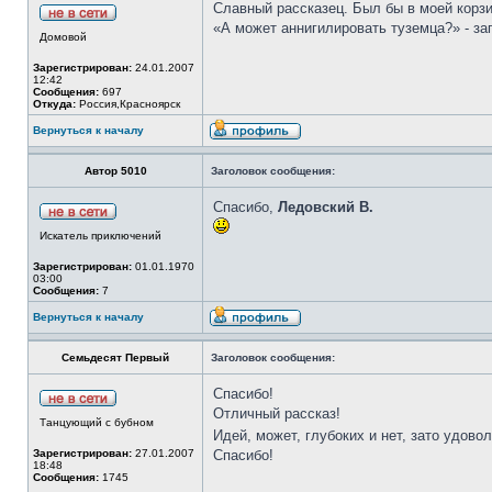
Славный рассказец. Был бы в моей корзи
«А может аннигилировать туземца?» - за
Домовой
Зарегистрирован:
24.01.2007
12:42
Сообщения:
697
Откуда:
Россия,Красноярск
Вернуться к началу
Автор 5010
Заголовок сообщения:
Спасибо,
Ледовский В.
Искатель приключений
Зарегистрирован:
01.01.1970
03:00
Сообщения:
7
Вернуться к началу
Семьдесят Первый
Заголовок сообщения:
Спасибо!
Отличный рассказ!
Танцующий с бубном
Идей, может, глубоких и нет, зато удово
Зарегистрирован:
27.01.2007
Спасибо!
18:48
Сообщения:
1745