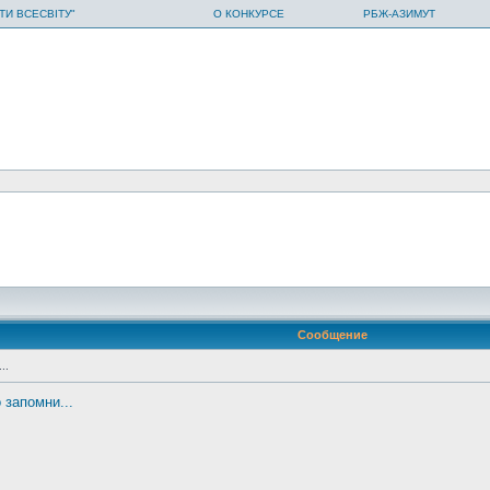
ТИ ВСЕСВІТУ"
О КОНКУРСЕ
РБЖ-АЗИМУТ
Сообщение
..
 запомни...