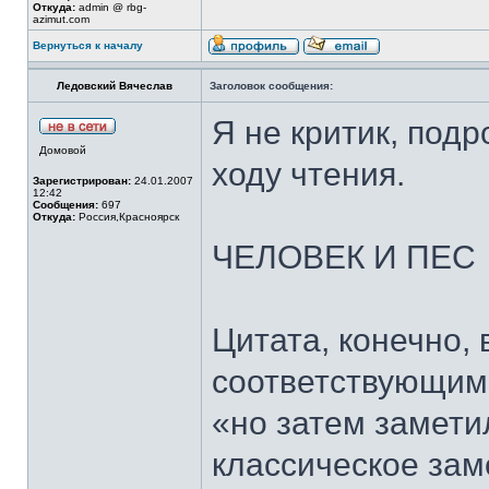
Откуда:
admin @ rbg-
azimut.com
Вернуться к началу
Ледовский Вячеслав
Заголовок сообщения:
Я не критик, под
Домовой
ходу чтения.
Зарегистрирован:
24.01.2007
12:42
Сообщения:
697
Откуда:
Россия,Красноярск
ЧЕЛОВЕК И ПЕС
Цитата, конечно,
соответствующим
«но затем замети
классическое зам