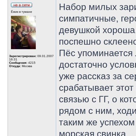
Набор милых зар
Ёжик в тумане
симпатичные, гер
девушкой хороша.
поспешно склеено
Пёс упоминается 
Зарегистрирован:
09.01.2007
16:31
достаточно услов
Сообщения:
4215
Откуда:
Москва
уже рассказ за се
срабатывает этот
связью с ГГ, о к
рядом с ним, ходи
таким же успехом
морская свинка.