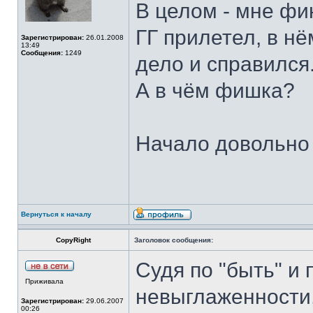
В целом - мне фи
ГГ прилетел, в нё
Зарегистрирован:
26.01.2008
13:49
Сообщения:
1249
дело и справился
А в чём фишка?
Начало довольно 
Вернуться к началу
CopyRight
Заголовок сообщения:
Судя по "быть" и
Приживала
невыглаженности
Зарегистрирован:
29.06.2007
00:26