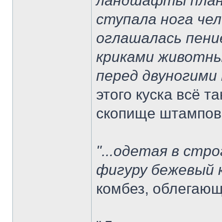
ландшафты плане
ступала нога чел
оглашалась пени
криками животны
перед двуногими
этого куска всё т
скопище штампов
"...одетая в стр
фигуру бежевый 
комбез, облегаю