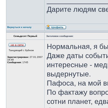
______________
Дарите людям свет
Вернуться к началу
Семьдесят Первый
Заголовок сообщения:
Нормальная, я бы
Танцующий с бубном
Даже даты событ
Зарегистрирован:
27.01.2007
18:48
интересные - мед
Сообщения:
1745
выдернутые.
Пафоса, на мой в
По фактажу вопро
сотни планет, едв