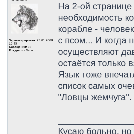
На 2-ой странице
необходимость ко
корабле - челове
с псом... И когда 
Зарегистрирован:
23.01.2008
19:45
Сообщения:
98
осуществляют да
Откуда:
из Леса
остаётся только в
Язык тоже впеча
список самых оче
"Ловцы жемчуга".
______________
Кусаю больно, но