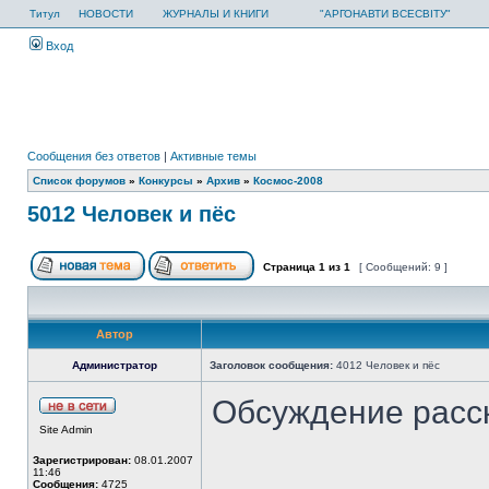
Титул
НОВОСТИ
ЖУРНАЛЫ И КНИГИ
"АРГОНАВТИ ВСЕСВІТУ"
Вход
Сообщения без ответов
|
Активные темы
Список форумов
»
Конкурсы
»
Архив
»
Космос-2008
5012 Человек и пёс
Страница
1
из
1
[ Сообщений: 9 ]
Автор
Администратор
Заголовок сообщения:
4012 Человек и пёс
Обсуждение расс
Site Admin
Зарегистрирован:
08.01.2007
11:46
Сообщения:
4725