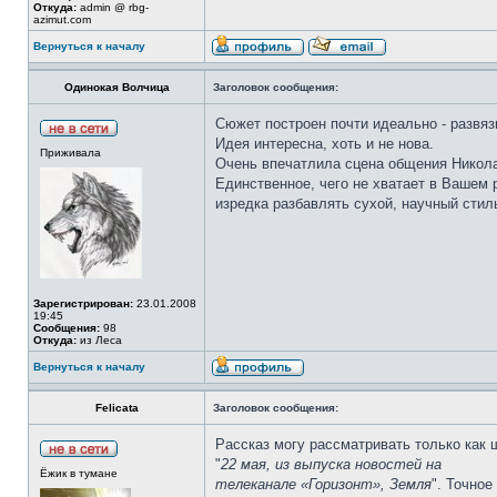
Откуда:
admin @ rbg-
azimut.com
Вернуться к началу
Одинокая Волчица
Заголовок сообщения:
Сюжет построен почти идеально - развяз
Идея интересна, хоть и не нова.
Приживала
Очень впечатлила сцена общения Никола
Единственное, чего не хватает в Вашем р
изредка разбавлять сухой, научный сти
Зарегистрирован:
23.01.2008
19:45
Сообщения:
98
Откуда:
из Леса
Вернуться к началу
Felicata
Заголовок сообщения:
Рассказ могу рассматривать только как 
"
22 мая, из выпуска новостей на
Ёжик в тумане
телеканале «Горизонт», Земля
". Точное