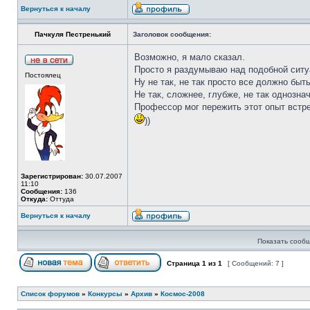
Вернуться к началу
Пачкуля Пестренький
Заголовок сообщения:
Возможно, я мало сказал.
Просто я раздумываю над подобной ситуа
Постоялец
Ну не так, не так просто все должно быт
Не так, сложнее, глубже, не так однозначн
Профессор мог пережить этот опыт встреч
))
Зарегистрирован:
30.07.2007
11:10
Сообщения:
136
Откуда:
Оттуда
Вернуться к началу
Показать сообщ
Страница
1
из
1
[ Сообщений: 7 ]
Список форумов
»
Конкурсы
»
Архив
»
Космос-2008