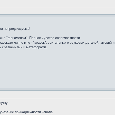
ка непредсказуема!
я с "феноменом". Полное чувство сопричастности.
ассказе лично мне - "красок", зрительных и звуковых деталей, эмоций 
ль сравнениями и метафорами.
шутку.
 указание принадлежности канала...