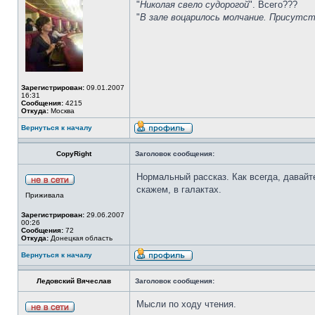
"
Николая свело судорогой
". Всего???
"
В зале воцарилось молчание. Присутс
Зарегистрирован:
09.01.2007
16:31
Сообщения:
4215
Откуда:
Москва
Вернуться к началу
CopyRight
Заголовок сообщения:
Нормальный рассказ. Как всегда, давайт
скажем, в галактах.
Приживала
Зарегистрирован:
29.06.2007
00:26
Сообщения:
72
Откуда:
Донецкая область
Вернуться к началу
Ледовский Вячеслав
Заголовок сообщения:
Мысли по ходу чтения.