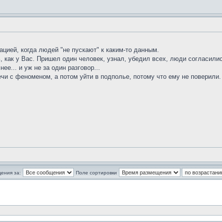
цией, когда людей "не пускают" к каким-то данным.
ь, как у Вас. Пришел один человек, узнал, убедил всех, люди согласили
ее... и уж не за один разговор...
и с феноменом, а потом уйти в подполье, потому что ему не поверили. И
ения за:
Поле сортировки