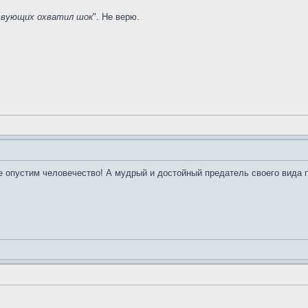
твующих охватил шок
". Не верю.
е опустим человечество! А мудрый и достойный предатель своего вида п