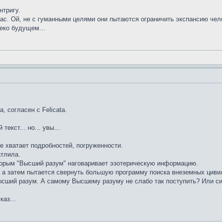
нтригу.
ас. Ой, не с гуманными целями они пытаются ограничить экспансию чело
алеко будущем…
а, согласен с Felicata.
екст... но... увы...
не хватает подробностей, погруженности.
атлила.
оторым "Высший разум" наговаривает эзотерическую информацию.
, а затем пытается свернуть большую программу поиска внеземных цив
Высший разум. А самому Высшему разуму не слабо так поступить? Или си
каз...