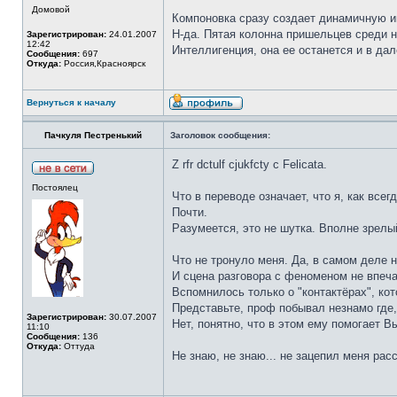
Домовой
Компоновка сразу создает динамичную и
Н-да. Пятая колонна пришельцев среди н
Зарегистрирован:
24.01.2007
12:42
Интеллигенция, она ее останется и в д
Сообщения:
697
Откуда:
Россия,Красноярск
Вернуться к началу
Пачкуля Пестренький
Заголовок сообщения:
Z rfr dctulf cjukfcty c Felicata.
Постоялец
Что в переводе означает, что я, как всегд
Почти.
Разумеется, это не шутка. Вполне зрелый т
Что не тронуло меня. Да, в самом деле 
И сцена разговора с феноменом не впеч
Вспомнилось только о "контактёрах", к
Представьте, проф побывал незнамо где
Зарегистрирован:
30.07.2007
Нет, понятно, что в этом ему помогает 
11:10
Сообщения:
136
Откуда:
Оттуда
Не знаю, не знаю... не зацепил меня расс