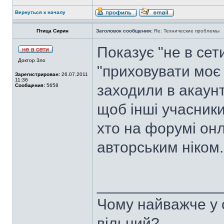
Вернуться к началу
Птица Сирин
Заголовок сообщения:
Re: Технические проблемы
Показує "не в сет
Доктор Зло
"приховувати моє
Зарегистрирован:
26.07.2011
11:36
заходили в акаунт
Сообщения:
5658
щоб інші учасники
хто на форумі онл
авторським ніком
______________
Чому найважче у с
вільний?