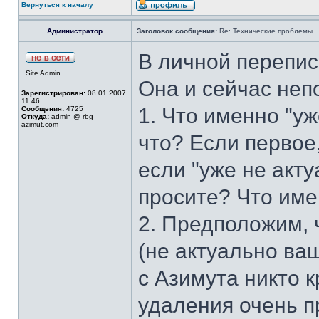
Вернуться к началу
Администратор
Заголовок сообщения:
Re: Технические проблемы
В личной переписк
Site Admin
Она и сейчас неп
Зарегистрирован:
08.01.2007
11:46
1. Что именно "уж
Сообщения:
4725
Откуда:
admin @ rbg-
azimut.com
что? Если первое,
если "уже не акту
просите? Что име
2. Предположим, 
(не актуально ва
с Азимута никто 
удаления очень пр