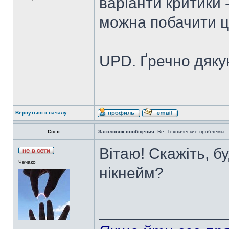
варіанти критики -
можна побачити ц
UPD. Ґречно дяку
Вернуться к началу
Сюзі
Заголовок сообщения:
Re: Технические проблемы
Вітаю! Скажіть, б
Чечако
нікнейм?
______________