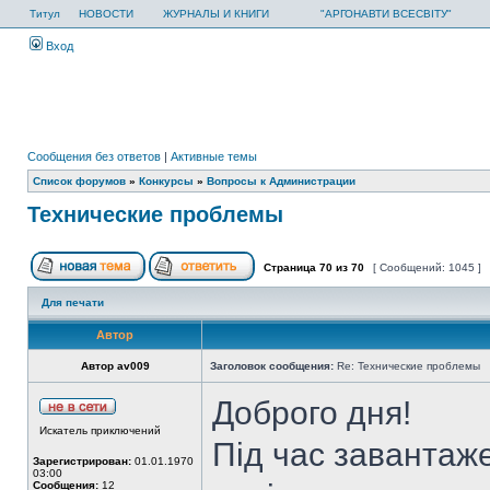
Титул
НОВОСТИ
ЖУРНАЛЫ И КНИГИ
"АРГОНАВТИ ВСЕСВІТУ"
Вход
Сообщения без ответов
|
Активные темы
Список форумов
»
Конкурсы
»
Вопросы к Администрации
Технические проблемы
Страница
70
из
70
[ Сообщений: 1045 ]
Для печати
Автор
Автор av009
Заголовок сообщения:
Re: Технические проблемы
Доброго дня!
Искатель приключений
Під час завантаж
Зарегистрирован:
01.01.1970
03:00
Сообщения:
12