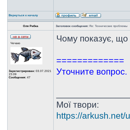
Вернуться к началу
Оля Рибка
Заголовок сообщения:
Re: Технические проблемы
Чому показує, що
Чечако
=============
Уточните вопрос.
Зарегистрирован:
03.07.2021
15:09
Сообщения:
47
______________
Мої твори:
https://arkush.net/