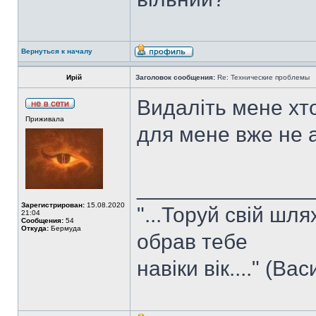
Вернуться к началу
Ирій
Заголовок сообщения:
Re: Технические проблемы
Видаліть мене хто
Приживала
для мене вже не 
______________
Зарегистрирован:
15.08.2020
"...Торуй свій шля
21:04
Сообщения:
54
Откуда:
Бермуда
обрав тебе
навіки вік...." (Ва