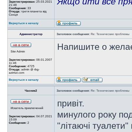
Якщо йти все пря
Зарегистрирован:
25.03.2021
21:48
Сообщения:
33
Откуда:
третя планета від
Сонця
Вернуться к началу
Администратор
Заголовок сообщения:
Re: Технические проблемы
Напишите о желае
Site Admin
Зарегистрирован:
08.01.2007
11:46
Сообщения:
4725
Откуда:
admin @ rbg-
azimut.com
Вернуться к началу
Часник2
Заголовок сообщения:
Re: Технические проблемы
привіт.
Искатель приключений
минулого року под
Зарегистрирован:
04.07.2021
15:09
"літаючі туалети" 
Сообщения:
2