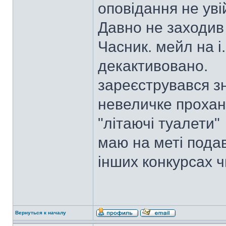
оповідання не уві
Давно не заходив
Часник. мейл на i.
декактивовано.
зареєструвався зн
невеличке прохан
"літаючі туалети"
маю на меті подав
інших конкурсах чи
Вернуться к началу