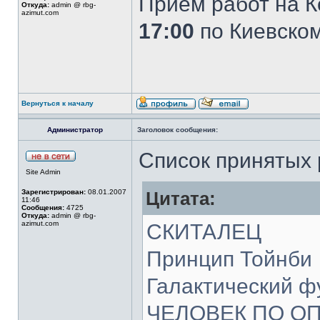
Приём работ на К
Откуда:
admin @ rbg-
azimut.com
17:00
по Киевском
Вернуться к началу
Администратор
Заголовок сообщения:
Список принятых 
Site Admin
Зарегистрирован:
08.01.2007
Цитата:
11:46
Сообщения:
4725
Откуда:
admin @ rbg-
azimut.com
СКИТАЛЕЦ
Принцип Тойнби
Галактический ф
ЧЕЛОВЕК ПО О