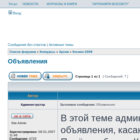
Титул
НОВОСТИ
ЖУРНАЛЫ И КНИГИ
"АРГОНАВТИ ВСЕСВІТУ"
Вход
Сообщения без ответов
|
Активные темы
Список форумов
»
Конкурсы
»
Архив
»
Космос-2008
Объявления
Страница
1
из
1
[ Сообщений: 7 ]
Автор
Администратор
Заголовок сообщения:
Объявления
В этой теме адми
Site Admin
объявления, каса
Зарегистрирован:
08.01.2007
11:46
Сообщения:
4725