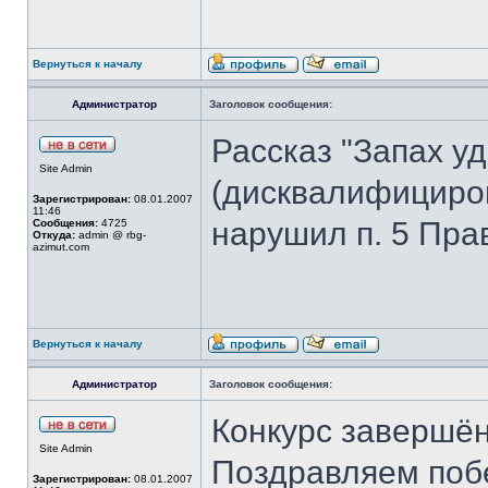
Вернуться к началу
Администратор
Заголовок сообщения:
Рассказ "Запах уд
Site Admin
(дисквалифицирова
Зарегистрирован:
08.01.2007
11:46
нарушил п. 5 Пра
Сообщения:
4725
Откуда:
admin @ rbg-
azimut.com
Вернуться к началу
Администратор
Заголовок сообщения:
Конкурс завершён
Site Admin
Поздравляем поб
Зарегистрирован:
08.01.2007