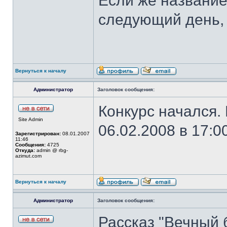
Если же название
следующий день, 
Вернуться к началу
Администратор
Заголовок сообщения:
Конкурс начался.
Site Admin
06.02.2008 в 17:00
Зарегистрирован:
08.01.2007
11:46
Сообщения:
4725
Откуда:
admin @ rbg-
azimut.com
Вернуться к началу
Администратор
Заголовок сообщения:
Рассказ "Вечный б