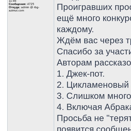
11:46
Проигравших прос
Сообщения:
4725
Откуда:
admin @ rbg-
azimut.com
ещё много конкур
каждому.
Ждём вас через т
Спасибо за участ
Авторам рассказо
1. Джек-пот.
2. Цикламеновый 
3. Слишком много
4. Включая Абрак
Просьба не "терят
появится сообщен