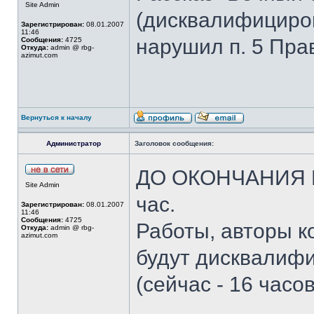
Site Admin
(дисквалифицирова
Зарегистрирован:
08.01.2007
11:46
нарушил п. 5 Пра
Сообщения:
4725
Откуда:
admin @ rbg-
azimut.com
Вернуться к началу
Администратор
Заголовок сообщения:
ДО ОКОНЧАНИЯ
Site Admin
час.
Зарегистрирован:
08.01.2007
11:46
Сообщения:
4725
Работы, авторы к
Откуда:
admin @ rbg-
azimut.com
будут дисквалиф
(сейчас - 16 часов