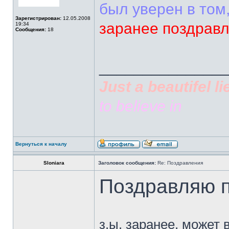
был уверен в том,
Зарегистрирован:
12.05.2008
заранее поздрав
19:34
Сообщения:
18
______________
Just a beautifel li
to believe in
Вернуться к началу
Sloniara
Заголовок сообщения:
Re: Поздравления
Поздравляю п
з.ы. заранее, может 