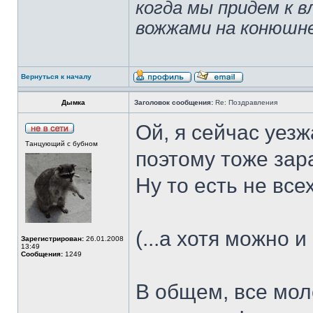
когда мы придем к в
вожжами на конюшн
Вернуться к началу
Дымка
Заголовок сообщения:
Re: Поздравления
Ой, я сейчас уезж
Танцующий с бубном
поэтому тоже зара
Ну то есть не все
(...а хотя можно и 
Зарегистрирован:
26.01.2008
13:49
Сообщения:
1249
В общем, все мол