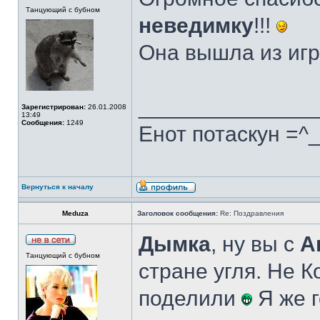
Танцующий с бубном
неведимку
!!!
Она вышла из игр
______________
Зарегистрирован:
26.01.2008
13:49
Сообщения:
1249
Енот потаскун =^
Вернуться к началу
Meduza
Заголовок сообщения:
Re: Поздравления
Дымка
, ну вы с
А
Танцующий с бубном
стране угля. Не К
поделили
Я же г