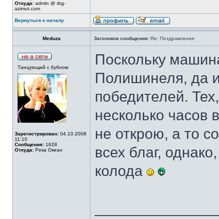
Откуда:
admin @ rbg-
azimut.com
Вернуться к началу
Meduza
Заголовок сообщения:
Re: Поздравления
Поскольку машина
Танцующий с бубном
Полишинеля, да и
победителей. Тех,
несколько часов 
не открою, а то 
Зарегистрирован:
04.10.2008
11:10
Сообщения:
1628
всех благ, однако
Откуда:
Река Океан
колода
______________