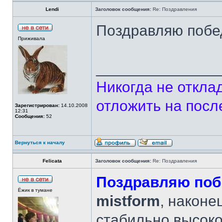
Lendi
Заголовок сообщения:
Re: Поздравления
Поздравляю побе
Приживала
______________
Никогда не откла
отложить на посл
Зарегистрирован:
14.10.2008
12:31
Сообщения:
52
Вернуться к началу
Felicata
Заголовок сообщения:
Re: Поздравления
Поздравляю поб
Ёжик в тумане
mistform
, наконе
стабильно высоко