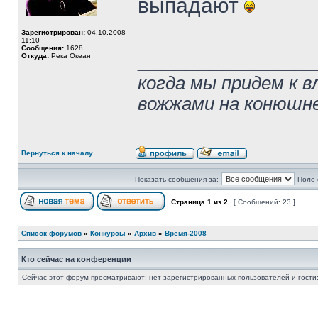
выпадают
Зарегистрирован:
04.10.2008
11:10
Сообщения:
1628
______________
Откуда:
Река Океан
когда мы придем к в
вожжами на конюшн
Вернуться к началу
Показать сообщения за:
Поле 
Страница
1
из
2
[ Сообщений: 23 ]
Список форумов
»
Конкурсы
»
Архив
»
Время-2008
Кто сейчас на конференции
Сейчас этот форум просматривают: нет зарегистрированных пользователей и гости: