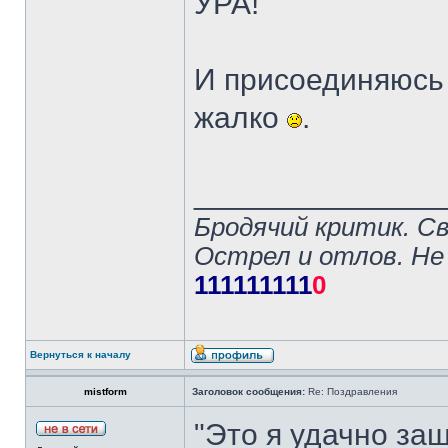
УРА!
И присоединяюсь 
жалко
.
______________
Бродячий критик. С
Острел и отлов. Не
111111111
0
Вернуться к началу
mistform
Заголовок сообщения:
Re: Поздравления
"Это я удачно заш