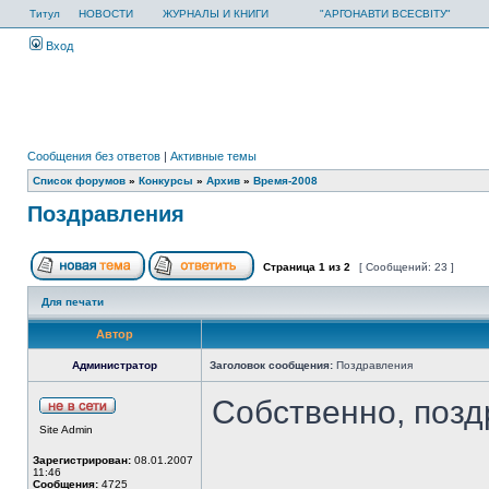
Титул
НОВОСТИ
ЖУРНАЛЫ И КНИГИ
"АРГОНАВТИ ВСЕСВІТУ"
Вход
Сообщения без ответов
|
Активные темы
Список форумов
»
Конкурсы
»
Архив
»
Время-2008
Поздравления
Страница
1
из
2
[ Сообщений: 23 ]
Для печати
Автор
Администратор
Заголовок сообщения:
Поздравления
Собственно, позд
Site Admin
Зарегистрирован:
08.01.2007
11:46
Сообщения:
4725