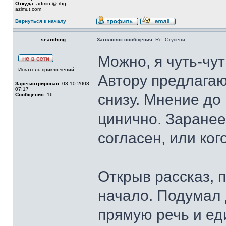
Откуда:
admin @ rbg-
azimut.com
Вернуться к началу
searching
Заголовок сообщения:
Re: Ступени
Можно, я чуть-чу
Искатель приключений
Автору предлагаю
Зарегистрирован:
03.10.2008
07:17
снизу. Мнение до 
Сообщения:
16
цинично. Заранее
согласен, или ког
Открыв рассказ, 
начало. Подумал 
прямую речь и ед