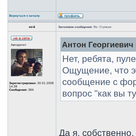
Вернуться к началу
mi-6
Заголовок сообщения:
Re: Ступени
Антон Георгиевич 
Авторитет
Нет, ребята, пул
Ощущение, что эт
сообщение с фор
Зарегистрирован:
30.01.2008
14:39
Сообщения:
384
вопрос "как вы т
Да я, собственно,