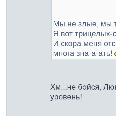
Мы не злые, мы т
Я вот трицелых-
И скора меня отс
многа зна-а-ать!
Хм...не бойся, Лю
уровень!