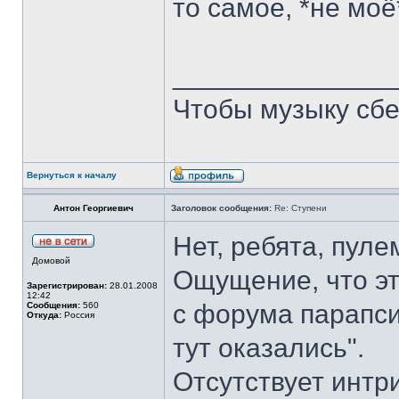
то самое, *не мо
______________
Чтобы музыку сбе
Вернуться к началу
Антон Георгиевич
Заголовок сообщения:
Re: Ступени
Нет, ребята, пуле
Домовой
Ощущение, что эт
Зарегистрирован:
28.01.2008
12:42
с форума парапсих
Сообщения:
560
Откуда:
Россия
тут оказались".
Отсутствует интри