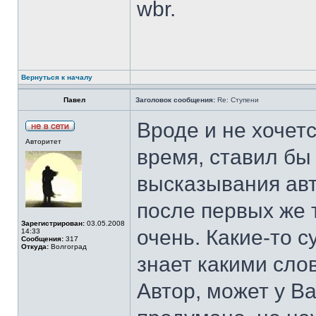
wbr.
Вернуться к началу
Павел
Заголовок сообщения:
Re: Ступени
Вроде и не хочетс
Авторитет
время, ставил бы 
высказывания авт
после первых же 
Зарегистрирован:
03.05.2008
очень. Какие-то 
14:33
Сообщения:
317
Откуда:
Волгоград
знает какими сло
Автор, может у Ва