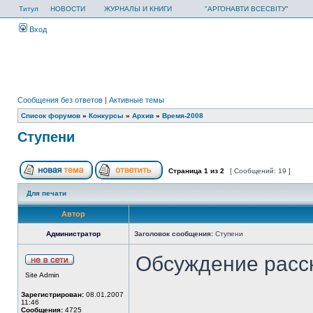
Титул
НОВОСТИ
ЖУРНАЛЫ И КНИГИ
"АРГОНАВТИ ВСЕСВІТУ"
Вход
Сообщения без ответов
|
Активные темы
Список форумов
»
Конкурсы
»
Архив
»
Время-2008
Ступени
Страница
1
из
2
[ Сообщений: 19 ]
Для печати
Автор
Администратор
Заголовок сообщения:
Ступени
Обсуждение расс
Site Admin
Зарегистрирован:
08.01.2007
11:46
Сообщения:
4725