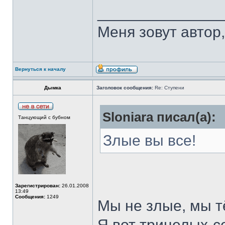
______________
Меня зовут автор, 
Вернуться к началу
Дымка
Заголовок сообщения:
Re: Ступени
Sloniara писал(а):
Танцующий с бубном
Злые вы все!
Зарегистрирован:
26.01.2008
13:49
Сообщения:
1249
Мы не злые, мы тё
Я вот трицелых-с