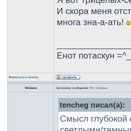
И скора меня отс
многа зна-а-ать!
______________
Енот потаскун =^
Вернуться к началу
Sloniara
Заголовок сообщения:
Re: Ступени
tencheg писал(а):
Смысл глубокой 
светлыми/темным