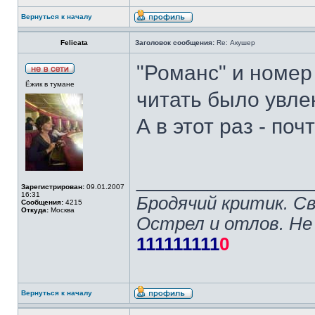
Вернуться к началу
Felicata
Заголовок сообщения:
Re: Акушер
"Романс" и номер
Ёжик в тумане
читать было увле
А в этот раз - по
______________
Зарегистрирован:
09.01.2007
16:31
Бродячий критик. С
Сообщения:
4215
Откуда:
Москва
Острел и отлов. Не
111111111
0
Вернуться к началу