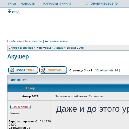
Титул
НОВОСТИ
ЖУРНАЛЫ И КНИГИ
"АРГОНАВТИ ВСЕСВІТУ"
Вход
Сообщения без ответов
|
Активные темы
Список форумов
»
Конкурсы
»
Архив
»
Время-2008
Акушер
Страница
3
из
3
[ Сообщений: 36 ]
Для печати
Автор
Автор 8027
Заголовок сообщения:
Re: Акушер
Даже и до этого ур
Чечако
Зарегистрирован:
01.01.1970
03:00
Сообщения:
23