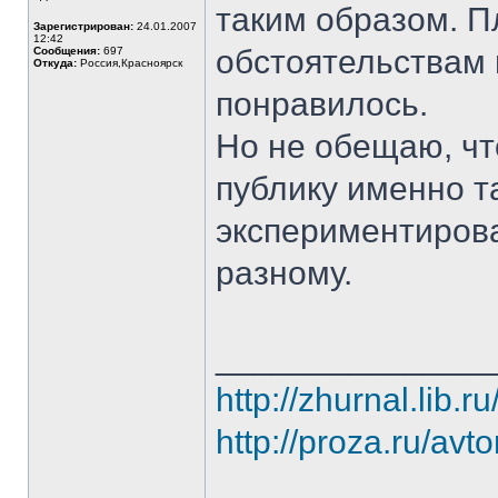
таким образом. 
Зарегистрирован:
24.01.2007
12:42
обстоятельствам 
Сообщения:
697
Откуда:
Россия,Красноярск
понравилось.
Но не обещаю, чт
публику именно т
экспериментирова
разному.
______________
http://zhurnal.lib.r
http://proza.ru/avt