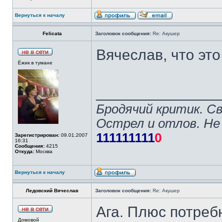
Вернуться к началу
Felicata
Заголовок сообщения:
Re: Акушер
Вячеслав, что эт
Ёжик в тумане
______________
Бродячий критик. С
Острел и отлов. Не
111111111
0
Зарегистрирован:
09.01.2007
16:31
Сообщения:
4215
Откуда:
Москва
Вернуться к началу
Ледовский Вячеслав
Заголовок сообщения:
Re: Акушер
Ага. Плюс потреб
Домовой