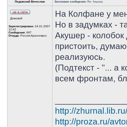
Ледовский Вячеслав
Заголовок сообщения:
Re: Акушер
На Колфане у мен
Домовой
Но в задумках - т
Зарегистрирован:
24.01.2007
12:42
Акушер - колобок 
Сообщения:
697
Откуда:
Россия,Красноярск
пристоить, думаю
реализуюсь.
(Подтекст - "... а
всем фронтам, бли
______________
http://zhurnal.lib.r
http://proza.ru/avt