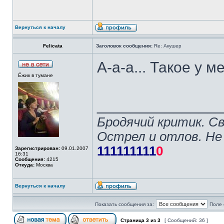
Вернуться к началу
Felicata
Заголовок сообщения:
Re: Акушер
А-а-а... Такое у 
Ёжик в тумане
______________
Бродячий критик. С
Острел и отлов. Не
111111111
0
Зарегистрирован:
09.01.2007
16:31
Сообщения:
4215
Откуда:
Москва
Вернуться к началу
Показать сообщения за:
Поле 
Страница
3
из
3
[ Сообщений: 36 ]