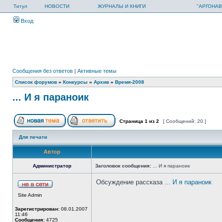
Титул
НОВОСТИ
ЖУРНАЛЫ И КНИГИ
"АРГОНАВ
Вход
Сообщения без ответов
|
Активные темы
Список форумов
»
Конкурсы
»
Архив
»
Время-2008
... И я параноик
Страница
1
из
2
[ Сообщений: 20 ]
Для печати
Автор
Администратор
Заголовок сообщения:
... И я параноик
Обсуждение рассказа
... И я параноик
Site Admin
Зарегистрирован:
08.01.2007
11:46
Сообщения:
4725