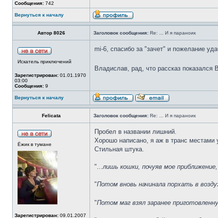
Сообщения:
742
Вернуться к началу
Автор 8026
Заголовок сообщения:
Re: ... И я параноик
mi-6, спасибо за "зачет" и пожелание уда
Искатель приключений
Владислав, рад, что рассказ показался 
Зарегистрирован:
01.01.1970
03:00
Сообщения:
9
Вернуться к началу
Felicata
Заголовок сообщения:
Re: ... И я параноик
Пробел в названии лишний.
Хорошо написано, я аж в транс местами у
Ёжик в тумане
Стильная штука.
"...
лишь кошки, почуяв мое приближени
"
Потом вновь начинала порхать в воздух
"
Потом маг взял заранее приготовленн
Зарегистрирован:
09.01.2007