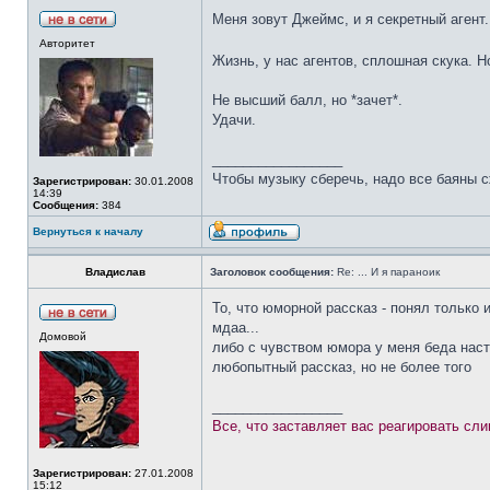
Меня зовут Джеймс, и я секретный агент
Авторитет
Жизнь, у нас агентов, сплошная скука. Н
Не высший балл, но *зачет*.
Удачи.
_________________
Чтобы музыку сберечь, надо все баяны с
Зарегистрирован:
30.01.2008
14:39
Сообщения:
384
Вернуться к началу
Владислав
Заголовок сообщения:
Re: ... И я параноик
То, что юморной рассказ - понял только 
мдаа...
Домовой
либо с чувством юмора у меня беда наста
любопытный рассказ, но не более того
_________________
Все, что заставляет вас реагировать сл
Зарегистрирован:
27.01.2008
15:12