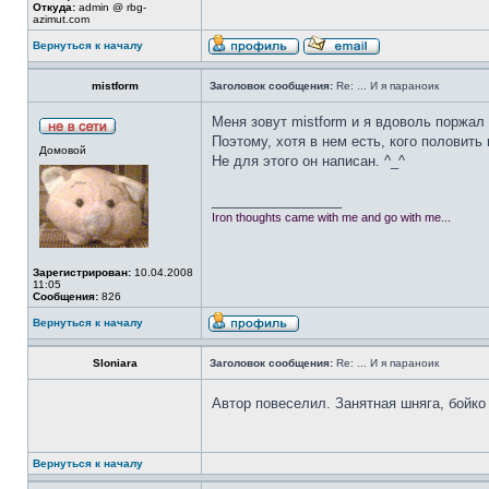
Откуда:
admin @ rbg-
azimut.com
Вернуться к началу
mistform
Заголовок сообщения:
Re: ... И я параноик
Меня зовут mistform и я вдоволь поржал
Поэтому, хотя в нем есть, кого половить 
Домовой
Не для этого он написан. ^_^
_________________
Iron thoughts came with me and go with me...
Зарегистрирован:
10.04.2008
11:05
Сообщения:
826
Вернуться к началу
Sloniara
Заголовок сообщения:
Re: ... И я параноик
Автор повеселил. Занятная шняга, бойко
Вернуться к началу