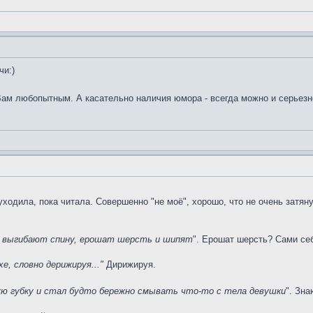
чи:)
Вам любопытным. А касательно наличия юмора - всегда можно и серьезно
ходила, пока читала. Совершенно "не моё", хорошо, что не очень затяну
е, выгибают спину, ерошат шерсть и шипят
". Ерошат шерсть? Сами се
е, словно дерижируя..."
Дирижируя.
ую губку и стал будто бережно смывать что-то с тела девушки
". Зна