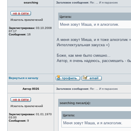
searching
Заголовок сообщения:
Re: ... И я параноик
Цитата:
Искатель приключений
Меня зовут Маша, и я алкоголик.
Зарегистрирован:
03.10.2008
07:17
Сообщения:
16
А меня зовут Миша, и я тоже алкоголик =
Интеллектуальная закуска =)
Боже, как мне было смешно...
Автор, я очень надеюсь, рассмешить - б
Вернуться к началу
Автор 8026
Заголовок сообщения:
Re: ... И я параноик
searching писал(а):
Искатель приключений
Зарегистрирован:
01.01.1970
Цитата:
03:00
Сообщения:
9
Меня зовут Маша, и я алкоголик.