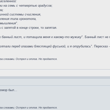
 вселенной:
ни на семь с четвертью градусов;
ла;
ичной системы счисления,
деления типа хронотопа,
а мышления
".
с запятой в конце строки, то запятая.
ак банный лист, и потащила меня к какому-то мужику
". Банный лист не 
болтали перед глазами блестящей фуськой, и я отрубилась
". Пересказ 
ра словами. Острел и отлов. Не продается.
юмор был...
ра словами. Острел и отлов. Не продается.