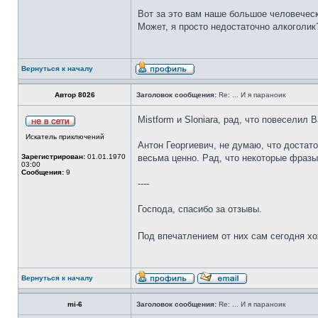
Вот за это вам наше большое человечес
Может, я просто недостаточно алкоголик
Вернуться к началу
Автор 8026
Заголовок сообщения:
Re: ... И я параноик
Mistform и Sloniara, рад, что повеселил 
Искатель приключений
Антон Георгиевич, не думаю, что достат
Зарегистрирован:
01.01.1970
весьма ценно. Рад, что некоторые фраз
03:00
Сообщения:
9
----
Господа, спасибо за отзывы.
Под впечатлением от них сам сегодня хо
Вернуться к началу
mi-6
Заголовок сообщения:
Re: ... И я параноик