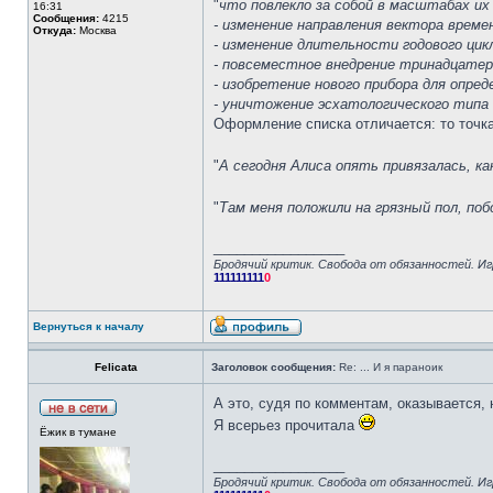
"
что повлекло за собой в масштабах их
16:31
Сообщения:
4215
- изменение направления вектора време
Откуда:
Москва
- изменение длительности годового цик
- повсеместное внедрение тринадцатер
- изобретение нового прибора для опре
- уничтожение эсхатологического тип
Оформление списка отличается: то точка 
"
А сегодня Алиса опять привязалась, к
"
Там меня положили на грязный пол, по
_________________
Бродячий критик. Свобода от обязанностей. Иг
111111111
0
Вернуться к началу
Felicata
Заголовок сообщения:
Re: ... И я параноик
А это, судя по комментам, оказывается, 
Я всерьез прочитала
Ёжик в тумане
_________________
Бродячий критик. Свобода от обязанностей. Иг