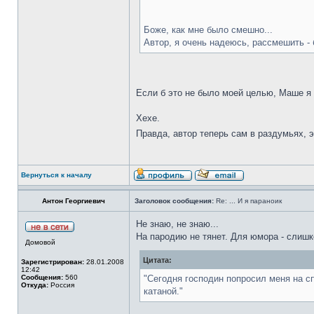
Боже, как мне было смешно...
Автор, я очень надеюсь, рассмешить -
Если б это не было моей целью, Маше я
Хехе.
Правда, автор теперь сам в раздумьях, 
Вернуться к началу
Антон Георгиевич
Заголовок сообщения:
Re: ... И я параноик
Не знаю, не знаю...
На пародию не тянет. Для юмора - слишк
Домовой
Цитата:
Зарегистрирован:
28.01.2008
12:42
Сообщения:
560
"Сегодня господин попросил меня на с
Откуда:
Россия
катаной."