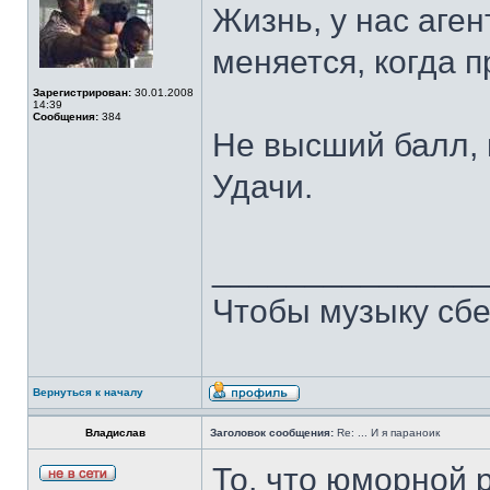
Жизнь, у нас аген
меняется, когда 
Зарегистрирован:
30.01.2008
14:39
Сообщения:
384
Не высший балл, н
Удачи.
______________
Чтобы музыку сбе
Вернуться к началу
Владислав
Заголовок сообщения:
Re: ... И я параноик
То, что юморной р