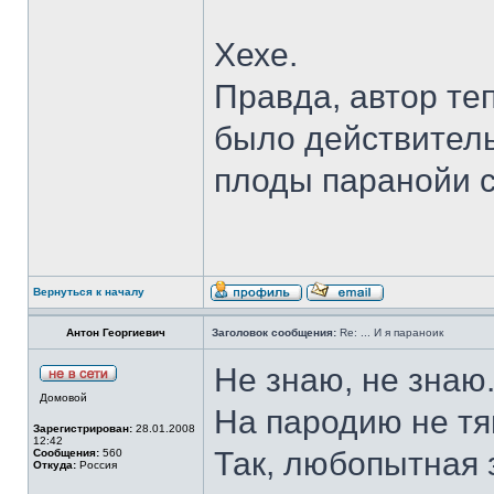
Хехе.
Правда, автор теп
было действитель
плоды паранойи с
Вернуться к началу
Антон Георгиевич
Заголовок сообщения:
Re: ... И я параноик
Не знаю, не знаю.
Домовой
На пародию не тя
Зарегистрирован:
28.01.2008
12:42
Так, любопытная 
Сообщения:
560
Откуда:
Россия