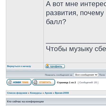
А вот мне интерес
развития, почему
балл?
______________
Чтобы музыку сбе
Вернуться к началу
Показать сообщения за:
Поле 
Страница
1
из
2
[ Сообщений: 20 ]
Список форумов
»
Конкурсы
»
Архив
»
Время-2008
Кто сейчас на конференции