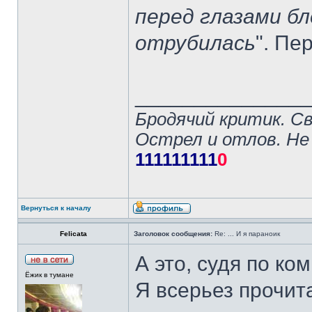
перед глазами бл
отрубилась
". Пе
______________
Бродячий критик. С
Острел и отлов. Не
111111111
0
Вернуться к началу
Felicata
Заголовок сообщения:
Re: ... И я параноик
А это, судя по ко
Ёжик в тумане
Я всерьез прочи