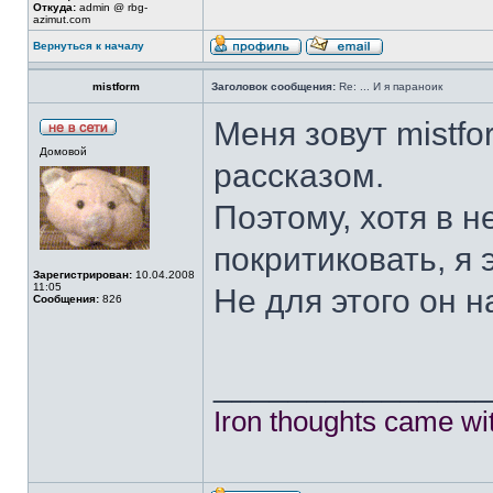
Откуда:
admin @ rbg-
azimut.com
Вернуться к началу
mistform
Заголовок сообщения:
Re: ... И я параноик
Меня зовут mistfo
Домовой
рассказом.
Поэтому, хотя в н
покритиковать, я 
Зарегистрирован:
10.04.2008
11:05
Не для этого он н
Сообщения:
826
______________
Iron thoughts came wi