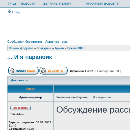
Титул
НОВОСТИ
ЖУРНАЛЫ И КНИГИ
"АРГОНАВТИ ВСЕСВІТУ"
Вход
Сообщения без ответов
|
Активные темы
Список форумов
»
Конкурсы
»
Архив
»
Время-2008
... И я параноик
Страница
1
из
2
[ Сообщений: 20 ]
Для печати
Автор
Администратор
Заголовок сообщения:
... И я параноик
Обсуждение расс
Site Admin
Зарегистрирован:
08.01.2007
11:46
Сообщения:
4725