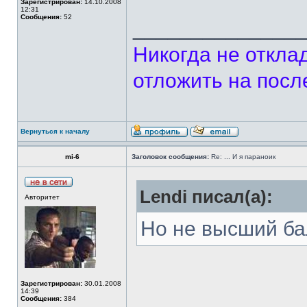
Зарегистрирован:
14.10.2008
12:31
Сообщения:
52
______________
Никогда не откла
отложить на посл
Вернуться к началу
mi-6
Заголовок сообщения:
Re: ... И я параноик
Lendi писал(а):
Авторитет
Но не высший бал
Зарегистрирован:
30.01.2008
14:39
Сообщения:
384