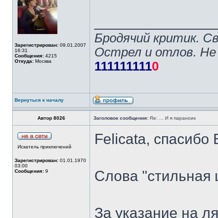
______________
Бродячий критик. С
Зарегистрирован:
09.01.2007
Острел и отлов. Не
16:31
Сообщения:
4215
Откуда:
Москва
111111111
0
Вернуться к началу
Автор 8026
Заголовок сообщения:
Re: ... И я параноик
Felicata, спасибо
Искатель приключений
Зарегистрирован:
01.01.1970
03:00
Слова "стильная
Сообщения:
9
За указание на л