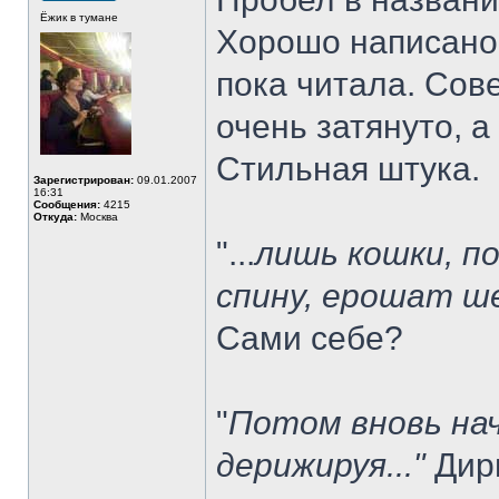
Ёжик в тумане
Хорошо написано,
пока читала. Сов
очень затянуто, а
Стильная штука.
Зарегистрирован:
09.01.2007
16:31
Сообщения:
4215
Откуда:
Москва
"...
лишь кошки, п
спину, ерошат ш
Сами себе?
"
Потом вновь нач
дерижируя..."
Дир