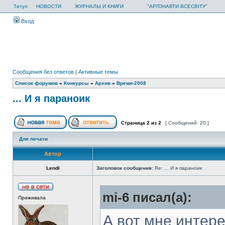
Титул
НОВОСТИ
ЖУРНАЛЫ И КНИГИ
"АРГОНАВТИ ВСЕСВІТУ"
Вход
Сообщения без ответов
|
Активные темы
Список форумов
»
Конкурсы
»
Архив
»
Время-2008
... И я параноик
Страница
2
из
2
[ Сообщений: 20 ]
Для печати
Автор
Lendi
Заголовок сообщения:
Re: ... И я параноик
mi-6 писал(а):
Приживала
А вот мне интере