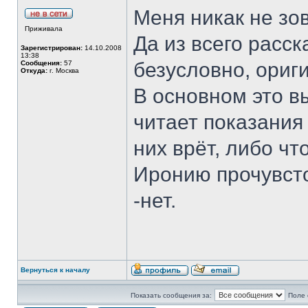
Меня никак не зов
Приживала
Да из всего расск
Зарегистрирован:
14.10.2008
13:38
безусловно, ориг
Сообщения:
57
Откуда:
г. Москва
В основном это в
читает показания 
них врёт, либо чт
Иронию прочувсто
-нет.
Вернуться к началу
Показать сообщения за:
Поле 