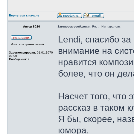
Вернуться к началу
Автор 8026
Заголовок сообщения:
Re: ... И я параноик
Lendi, спасибо за
Искатель приключений
внимание на сист
Зарегистрирован:
01.01.1970
03:00
нравится компози
Сообщения:
9
более, что он дел
Насчет того, что э
рассказ в таком 
Я бы, скорее, на
юмора.