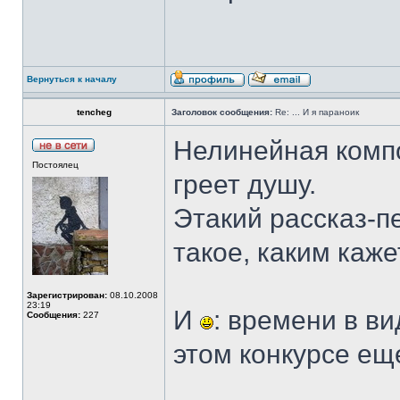
Вернуться к началу
tencheg
Заголовок сообщения:
Re: ... И я параноик
Нелинейная компо
Постоялец
греет душу.
Этакий рассказ-п
такое, каким каже
Зарегистрирован:
08.10.2008
23:19
И
: времени в в
Сообщения:
227
этом конкурсе ещ