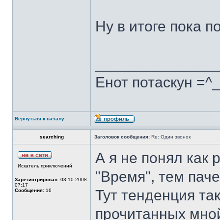
Ну в итоге пока п
______________
Енот потаскун =^
Вернуться к началу
searching
Заголовок сообщения:
Re: Один звонок
А я не понял как 
Искатель приключений
"Время", тем паче
Зарегистрирован:
03.10.2008
07:17
Тут тенденция так
Сообщения:
16
прочитанных мной