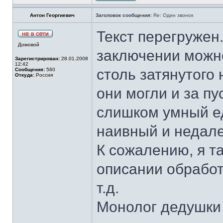
Антон Георгиевич
Заголовок сообщения:
Re: Один звонок
Текст перегружен
Домовой
заключении можно
Зарегистрирован:
28.01.2008
12:42
столь затянутого
Сообщения:
560
Откуда:
Россия
они могли и за пу
слишком умный ед
наивный и недале
К сожалению, я т
описании обработ
т.д.
Монолог дедушки 