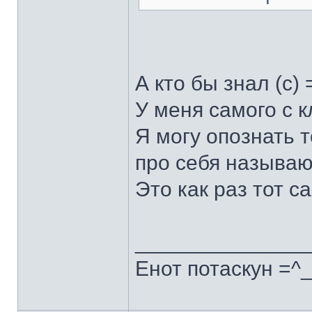
А кто бы знал (с) =
У меня самого с 
Я могу опознать 
про себя называю
Это как раз тот с
______________
Енот потаскун =^