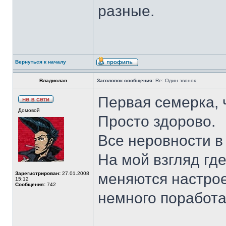
разные.
Вернуться к началу
Владислав
Заголовок сообщения:
Re: Один звонок
Первая семерка, 
Домовой
Просто здорово.
Все неровности в
На мой взгляд где
Зарегистрирован:
27.01.2008
меняются настрое
15:12
Сообщения:
742
немного поработа