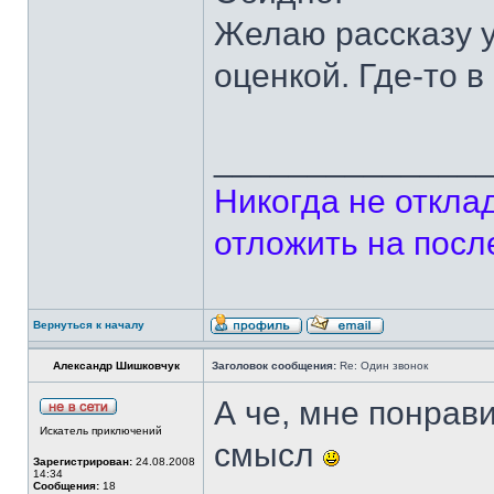
Желаю рассказу у
оценкой. Где-то в
______________
Никогда не откла
отложить на посл
Вернуться к началу
Александр Шишковчук
Заголовок сообщения:
Re: Один звонок
А че, мне понрав
Искатель приключений
смысл
Зарегистрирован:
24.08.2008
14:34
Сообщения:
18