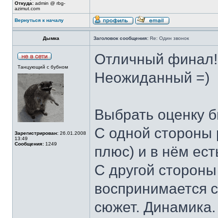
Откуда:
admin @ rbg-
azimut.com
Вернуться к началу
Дымка
Заголовок сообщения:
Re: Один звонок
Отличный финал!
Танцующий с бубном
Неожиданный =)
Выбрать оценку б
С одной стороны 
Зарегистрирован:
26.01.2008
13:49
Сообщения:
1249
плюс) и в нём ест
С другой стороны
воспринимается с
сюжет. Динамика.