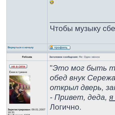
______________
Чтобы музыку сбе
Вернуться к началу
Felicata
Заголовок сообщения:
Re: Один звонок
"
Это мог быть 
Ёжик в тумане
обед внук Сережа
открыл дверь, за
- Привет, деда,
я
Логично.
Зарегистрирован:
09.01.2007
16:31