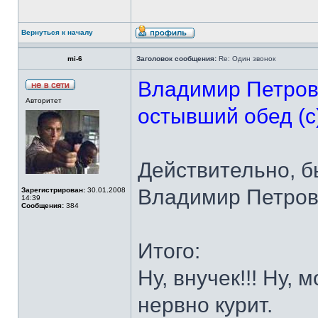
Вернуться к началу
mi-6
Заголовок сообщения:
Re: Один звонок
Владимир Петрови
Авторитет
остывший обед (с
Действительно, б
Владимир Петрови
Зарегистрирован:
30.01.2008
14:39
Сообщения:
384
Итого:
Ну, внучек!!! Ну,
нервно курит.