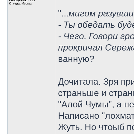
Сообщения:
4215
Откуда:
Москва
"...
мигом разувши
- Ты обедать буд
- Чего. Говори гр
прокричал Сереж
ванную?
Дочитала. Зря пр
страньше и стран
"Алой Чумы", а нет
Написано "лохмат
Жуть. Но чтоыб п