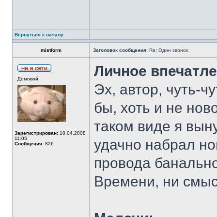
Вернуться к началу
mistform
Заголовок сообщения:
Re: Один звонок
Личное впечатле
Домовой
Эх, автор, чуть-ч
бы, хоть и не нов
таком виде я вын
Зарегистрирован:
10.04.2008
11:05
удачно набрал но
Сообщения:
826
провода банально
Времени, ни смыс