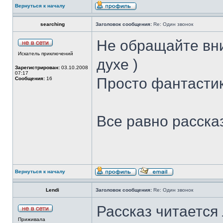
Вернуться к началу
searching
Заголовок сообщения:
Re: Один звонок
Не обращайте вни
Искатель приключений
духе )
Зарегистрирован:
03.10.2008
07:17
Просто фантастик
Сообщения:
16
Все равно расска
Вернуться к началу
Lendi
Заголовок сообщения:
Re: Один звонок
Рассказ читается 
Приживала