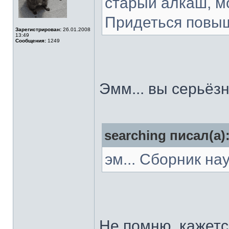
старый алкаш, мо
Придеться повыш
Зарегистрирован:
26.01.2008
13:49
Сообщения:
1249
Эмм... вы серьёз
searching писал(а)
эм... Сборник на
Не помню, кажется