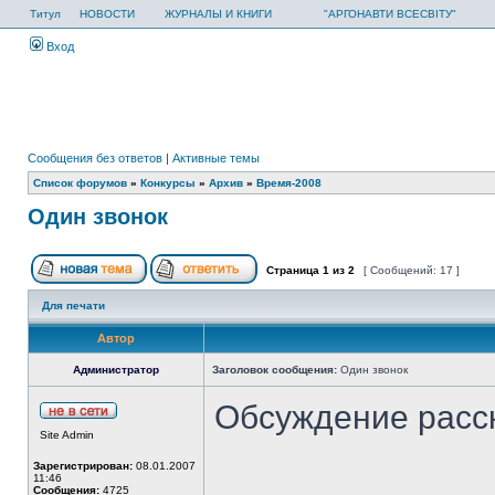
Титул
НОВОСТИ
ЖУРНАЛЫ И КНИГИ
"АРГОНАВТИ ВСЕСВІТУ"
Вход
Сообщения без ответов
|
Активные темы
Список форумов
»
Конкурсы
»
Архив
»
Время-2008
Один звонок
Страница
1
из
2
[ Сообщений: 17 ]
Для печати
Автор
Администратор
Заголовок сообщения:
Один звонок
Обсуждение расс
Site Admin
Зарегистрирован:
08.01.2007
11:46
Сообщения:
4725