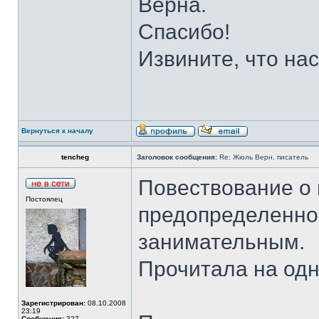
Верна.
Спасибо!
Извините, что на
Вернуться к началу
tencheg
Заголовок сообщения:
Re: Жюль Верн, писатель
Повествование о 
Постоялец
предопределенно
занимательным.
Прочитала на од
Зарегистрирован:
08.10.2008
23:19
Сообщения:
227