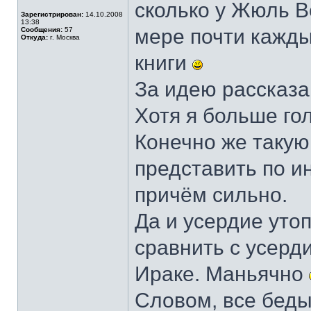
сколько у Жюль В
Зарегистрирован:
14.10.2008
13:38
мере почти кажд
Сообщения:
57
Откуда:
г. Москва
книги
За идею рассказа
Хотя я больше го
Конечно же такую
представить по и
причём сильно.
Да и усердие уто
сравнить с усерд
Ираке. Маньячно
Словом, все беды