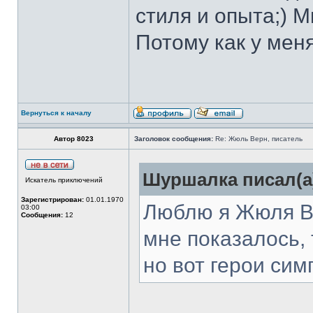
стиля и опыта;) М
Потому как у меня
Вернуться к началу
Автор 8023
Заголовок сообщения:
Re: Жюль Верн, писатель
Шуршалка писал(а
Искатель приключений
Зарегистрирован:
01.01.1970
Люблю я Жюля Ве
03:00
Сообщения:
12
мне показалось, 
но вот герои сим