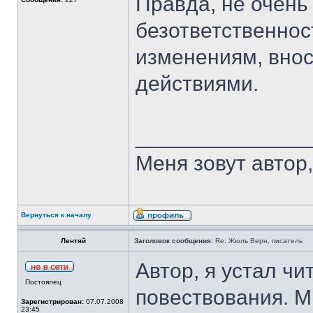
Правда, не очень
безответственнос
изменениям, вно
действиями.
______________
Меня зовут автор, 
Вернуться к началу
Лентяй
Заголовок сообщения:
Re: Жюль Верн, писатель
Автор, я устал чи
Постоялец
повествования. М
Зарегистрирован:
07.07.2008
23:45