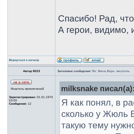
Спасибо! Рад, чт
А герои, видимо,
Вернуться к началу
Автор 8023
Заголовок сообщения:
Re: Жюль Верн, писатель
milksnake писал(а)
Искатель приключений
Зарегистрирован:
01.01.1970
Я как понял, в р
03:00
Сообщения:
12
сколько у Жюль 
такую тему нужн