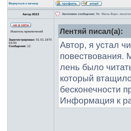
Вернуться к началу
Заголовок сообщения:
Re: Жюль Верн, писател
Автор 8023
Лентяй писал(а):
Искатель приключений
Зарегистрирован:
01.01.1970
Автор, я устал ч
03:00
Сообщения:
12
повествования. М
лень было читать
который втащило
бесконечности 
Информация к р