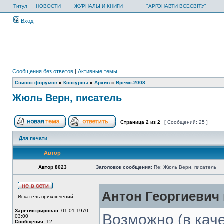
Титул
НОВОСТИ
ЖУРНАЛЫ И КНИГИ
"АРГОНАВТИ ВСЕСВІТУ"
Вход
Сообщения без ответов
|
Активные темы
Список форумов
»
Конкурсы
»
Архив
»
Время-2008
Жюль Верн, писатель
Страница
2
из
2
[ Сообщений: 25 ]
Для печати
Автор
Автор 8023
Заголовок сообщения:
Re: Жюль Верн, писатель
Антон Георгиевич 
Искатель приключений
Зарегистрирован:
01.01.1970
Возможно (в кач
03:00
Сообщения:
12