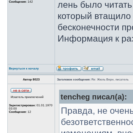
лень было читать
Сообщения:
142
который втащило 
бесконечности п
Информация к ра
Вернуться к началу
Автор 8023
Заголовок сообщения:
Re: Жюль Верн, писатель
tencheg писал(а):
Искатель приключений
Зарегистрирован:
01.01.1970
Правда, не очен
03:00
Сообщения:
12
безответственно