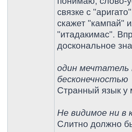
понимаю, слово-у
связке с "аригат
скажет "кампай" 
"итадакимас". Вп
доскональное зна
один мечтатель 
бесконечностью
Странный язык у 
Не видимое ни в 
Слитно должно бы