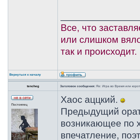
______________
Все, что заставл
или слишком вяло
так и происходит.
Вернуться к началу
tencheg
Заголовок сообщения:
Re: Игра во Время или коро
Хаос аццкий.
Постоялец
Предыдущий орат
возникающее по х
впечатление, поэт