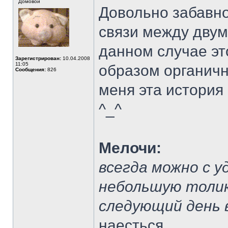
Домовой
Довольно забавн
связи между двум
данном случае э
Зарегистрирован:
10.04.2008
11:05
образом органичн
Сообщения:
826
меня эта история 
^_^
Мелочи:
всегда можно с 
небольшую толику
следующий день 
наесться