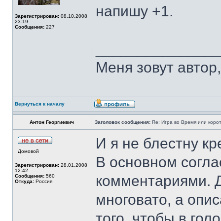
напишу +1.
Зарегистрирован:
08.10.2008
23:19
Сообщения:
227
______________
Меня зовут автор, 
Вернуться к началу
Антон Георгиевич
Заголовок сообщения:
Re: Игра во Время или коро
И я не блестну кр
Домовой
В основном согл
Зарегистрирован:
28.01.2008
12:42
комментариями. Д
Сообщения:
560
Откуда:
Россия
многовато, а опи
того, чтобы в гол