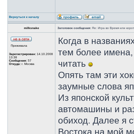
Вернуться к началу
milksnake
Заголовок сообщения:
Re: Игра во Время или коро
Когда в названиях
Приживала
тем более имена,
Зарегистрирован:
14.10.2008
13:38
читать
Сообщения:
57
Откуда:
г. Москва
Опять там эти хок
заумные слова яп
Из японской куль
автомашины и ра
обиход. Далее я 
Востока на мой мо