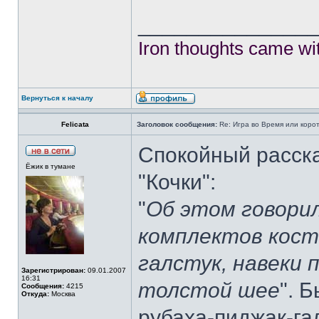
______________
Iron thoughts came wi
Вернуться к началу
Felicata
Заголовок сообщения:
Re: Игра во Время или коро
Спокойный расска
Ёжик в тумане
"Кочки":
"
Об этом говорил
комплектов кост
галстук, навеки 
Зарегистрирован:
09.01.2007
16:31
толстой шее
". 
Сообщения:
4215
Откуда:
Москва
рубаха-пиджак-га