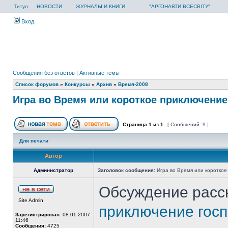
Титул
НОВОСТИ
ЖУРНАЛЫ И КНИГИ
"АРГОНАВТИ ВСЕСВІТУ"
Вход
Сообщения без ответов
|
Активные темы
Список форумов
»
Конкурсы
»
Архив
»
Время-2008
Игра во Время или короткое приключение
Страница
1
из
1
[ Сообщений: 9 ]
Для печати
Автор
Администратор
Заголовок сообщения:
Игра во Время или короткое
Обсуждение расс
Site Admin
приключение гос
Зарегистрирован:
08.01.2007
11:46
Сообщения:
4725