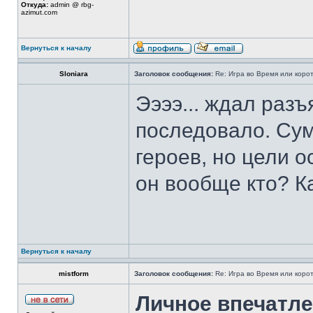
Откуда:
admin @ rbg-
azimut.com
Вернуться к началу
Sloniara
Заголовок сообщения:
Re: Игра во Время или коро
Ээээ... ждал разъ
последовало. Сум
героев, но цели о
он вообще кто? Как
Вернуться к началу
mistform
Заголовок сообщения:
Re: Игра во Время или коро
Личное впечатле