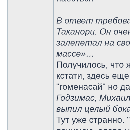
В ответ требова
Таканори. Он оче
залепетал на св
массе»…
Получилось, что 
кстати, здесь ещ
"гоменасай" но д
Годзимас, Михаил
выпил целый бока
Тут уже странно. 