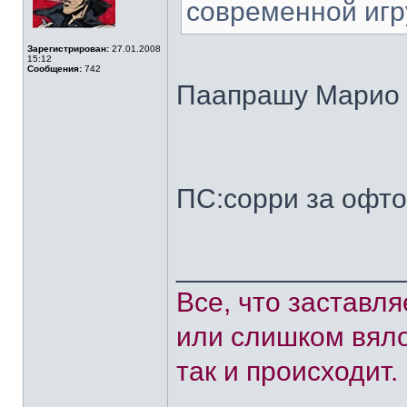
современной игр
Зарегистрирован:
27.01.2008
15:12
Сообщения:
742
Паапрашу Марио 
ПС:сорри за офт
______________
Все, что заставл
или слишком вяло
так и происходит.