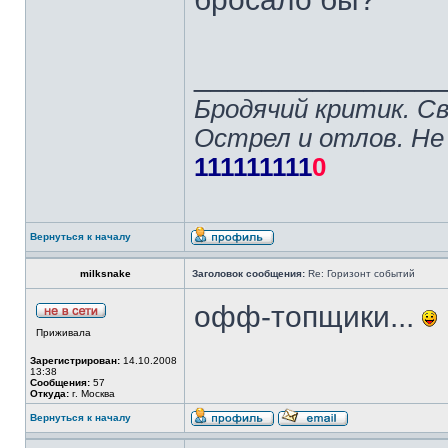
______________
Бродячий критик. С
Острел и отлов. Не
111111111
0
Вернуться к началу
milksnake
Заголовок сообщения:
Re: Горизонт событий
офф-топщики...
Приживала
Зарегистрирован:
14.10.2008
13:38
Сообщения:
57
Откуда:
г. Москва
Вернуться к началу