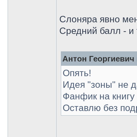
Слоняра явно ме
Средний балл - и 
Антон Георгиевич 
Опять!
Идея "зоны" не 
Фанфик на книгу 
Оставлю без под