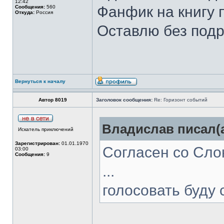
12:42
Фанфик на книгу п
Сообщения:
560
Откуда:
Россия
Оставлю без подр
Вернуться к началу
Автор 8019
Заголовок сообщения:
Re: Горизонт событий
Владислав писал(а
Искатель приключений
Зарегистрирован:
01.01.1970
Согласен со Слон
03:00
Сообщения:
9
...
голосовать буду