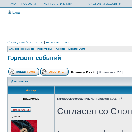
Титул
НОВОСТИ
ЖУРНАЛЫ И КНИГИ
"АРГОНАВТИ ВСЕСВІТУ"
Вход
Сообщения без ответов
|
Активные темы
Список форумов
»
Конкурсы
»
Архив
»
Время-2008
Горизонт событий
Страница
2
из
2
[ Сообщений: 27 ]
Для печати
Автор
Владислав
Заголовок сообщения:
Re: Горизонт событий
Согласен со Слон
Домовой