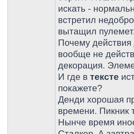
искать - нормаль
встретил недобро
вытащил пулемет
Почему действия
вообще не действу
декорация. Элеме
И где в
тексте
ис
покажете?
Денди хорошая пр
времени. Пикник 
Нынче время иное
Сталкер. А завтр