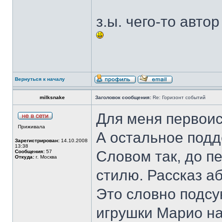
з.ы. чего-то авто
Вернуться к началу
milksnake
Заголовок сообщения:
Re: Горизонт событий
Для меня первоист
Приживала
А остальное под
Зарегистрирован:
14.10.2008
13:38
Словом так, до п
Сообщения:
57
Откуда:
г. Москва
стилю. Рассказ а
Это словно подсу
игрушки Марио на