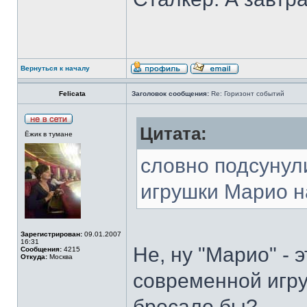
Вернуться к началу
Felicata
Заголовок сообщения:
Re: Горизонт событий
Цитата:
Ёжик в тумане
словно подсунул
игрушки Марио н
Зарегистрирован:
09.01.2007
16:31
Не, ну "Марио" - 
Сообщения:
4215
Откуда:
Москва
современной игру
бросало бы?