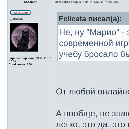
Shadmer
Заголовок сообщения:
Re: Горизонт событий
Felicata писал(а):
Домовой
Не, ну "Марио" - 
современной игр
учебу бросало б
Зарегистрирован:
19.10.2007
07:09
Сообщения:
870
От любой онлай
А вообще, не зна
легко, это да, это