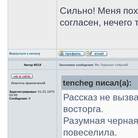
Сильно! Меня пох
согласен, нечего
Вернуться к началу
Автор 8019
Заголовок сообщения:
Re: Горизонт событий
tencheg писал(а):
Искатель приключений
Зарегистрирован:
01.01.1970
Рассказ не вызва
03:00
Сообщения:
9
восторга.
Разумная черная
повеселила.