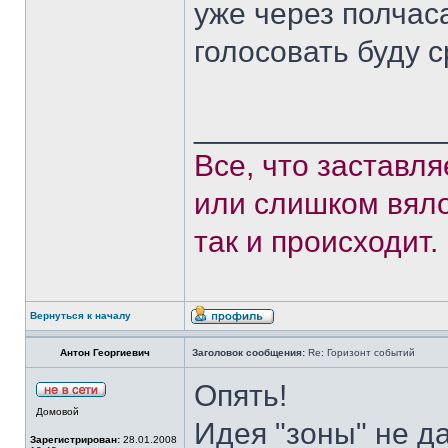
уже через полчас
голосовать буду 
______________
Все, что заставл
или слишком вяло
так и происходит.
Вернуться к началу
Антон Георгиевич
Заголовок сообщения:
Re: Горизонт событий
Опять!
Домовой
Идея "зоны" не д
Зарегистрирован:
28.01.2008