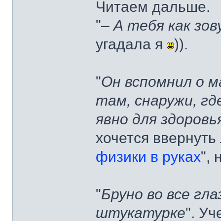
Читаем дальше.
"–
А тебя как зов
угадала я
)).
"
Он вспомнил о м
там, снаружи, гд
явно для здоров
хочется ввернуть 
физики в руках
", 
"
Бруно во все гл
штукатурке
". У