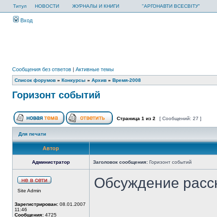
Титул
НОВОСТИ
ЖУРНАЛЫ И КНИГИ
"АРГОНАВТИ ВСЕСВІТУ"
Вход
Сообщения без ответов
|
Активные темы
Список форумов
»
Конкурсы
»
Архив
»
Время-2008
Горизонт событий
Страница
1
из
2
[ Сообщений: 27 ]
Для печати
Автор
Администратор
Заголовок сообщения:
Горизонт событий
Обсуждение расс
Site Admin
Зарегистрирован:
08.01.2007
11:46
Сообщения:
4725