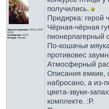
получились.
Придирка: герой 
Чёрная-чёрная губ
Зарегистрирован:
09.01.2007
16:31
пионерлагерный
Сообщения:
4215
Откуда:
Москва
По-кошачьи мяука
противовес заумн
Атмосферный рас
Описания емкие, 
набросано, а из-п
цвета-звуки-запа
комплекте. :Р.