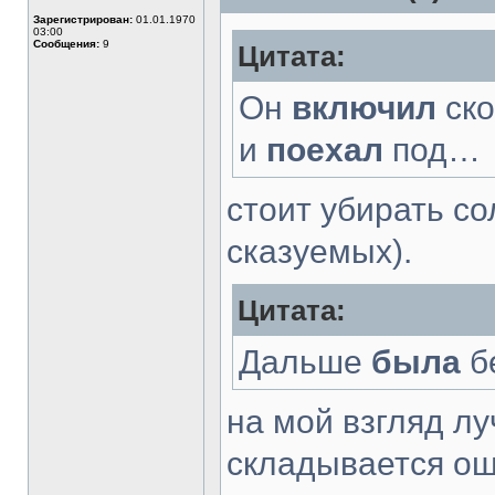
Зарегистрирован:
01.01.1970
03:00
Сообщения:
9
Цитата:
Он
включил
ско
и
поехал
под…
стоит убирать с
сказуемых).
Цитата:
Дальше
была
б
на мой взгляд л
складывается ощ