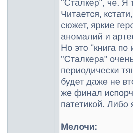
"Сталкер", че. Я
Читается, кстат
сюжет, яркие ге
аномалий и арте
Но это "книга по 
"Сталкера" очен
периодически тян
будет даже не вт
же финал испор
патетикой. Либо я
Мелочи: