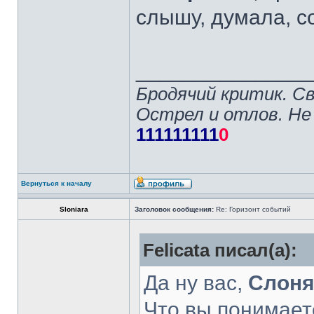
слышу, думала, с
______________
Бродячий критик. С
Острел и отлов. Не
111111111
0
Вернуться к началу
Sloniara
Заголовок сообщения:
Re: Горизонт событий
Felicata писал(а):
Да ну вас,
Слоня
Что вы понимает