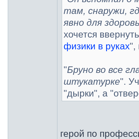
там, снаружи, г
явно для здоров
хочется ввернуть
физики в руках
",
"
Бруно во все гл
штукатурке
". У
"дырки", а "отве
герой по професси