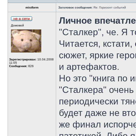
mistform
Заголовок сообщения:
Re: Горизонт событий
Личное впечатле
Домовой
"Сталкер", че. Я 
Читается, кстати
сюжет, яркие гер
Зарегистрирован:
10.04.2008
11:05
и артефактов.
Сообщения:
826
Но это "книга по 
"Сталкера" очень
периодически тяне
будет даже не вто
же финал испорч
патетикой. Либо я