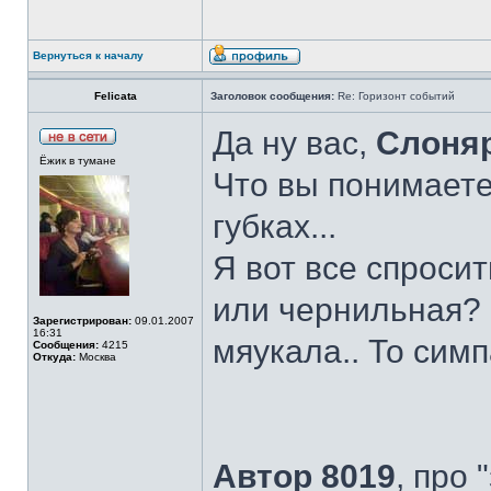
Вернуться к началу
Felicata
Заголовок сообщения:
Re: Горизонт событий
Да ну вас,
Слоня
Ёжик в тумане
Что вы понимает
губках...
Я вот все спроси
или чернильная? Е
Зарегистрирован:
09.01.2007
16:31
мяукала.. То сим
Сообщения:
4215
Откуда:
Москва
Автор 8019
, про 