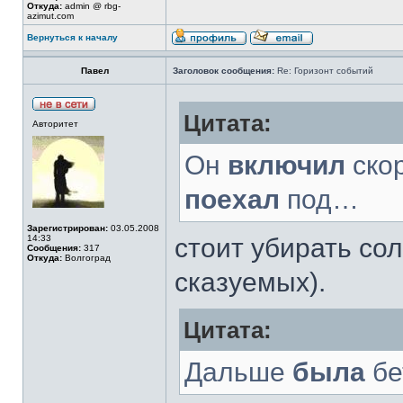
Откуда:
admin @ rbg-
azimut.com
Вернуться к началу
Павел
Заголовок сообщения:
Re: Горизонт событий
Цитата:
Авторитет
Он
включил
ско
поехал
под…
Зарегистрирован:
03.05.2008
14:33
стоит убирать со
Сообщения:
317
Откуда:
Волгоград
сказуемых).
Цитата:
Дальше
была
бе