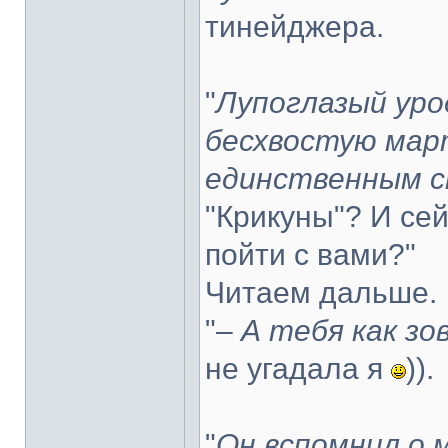
тинейджера.
"
Лупоглазый уро
бесхвостую март
единственным с
"Крикуны"? И се
пойти с вами?"
Читаем дальше.
"–
А тебя как зо
не угадала я
)).
"
Он вспомнил о 