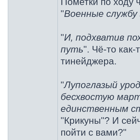
Пометки по ходу 
"
Военные службу 
"
И, подхватив по
путь
". Чё-то как-
тинейджера.
"
Лупоглазый урод
бесхвостую март
единственным с
"Крикуны"? И сей
пойти с вами?"