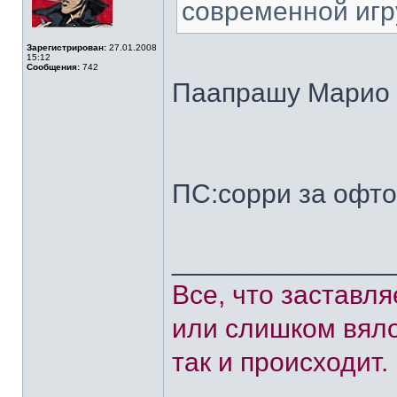
современной игр
Зарегистрирован:
27.01.2008
15:12
Сообщения:
742
Паапрашу Марио 
ПС:сорри за офт
______________
Все, что заставл
или слишком вяло
так и происходит.