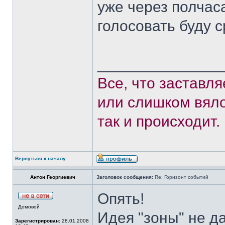
уже через полчас
голосовать буду 
______________
Все, что заставл
или слишком вяло
так и происходит.
Вернуться к началу
Антон Георгиевич
Заголовок сообщения:
Re: Горизонт событий
Опять!
Домовой
Идея "зоны" не д
Зарегистрирован:
28.01.2008