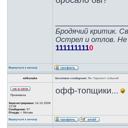
______________
Бродячий критик. С
Острел и отлов. Не
111111111
0
Вернуться к началу
milksnake
Заголовок сообщения:
Re: Горизонт событий
офф-топщики...
Приживала
Зарегистрирован:
14.10.2008
13:38
Сообщения:
57
Откуда:
г. Москва
Вернуться к началу