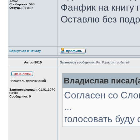
12:42
Фанфик на книгу п
Сообщения:
560
Откуда:
Россия
Оставлю без подр
Вернуться к началу
Автор 8019
Заголовок сообщения:
Re: Горизонт событий
Владислав писал(а
Искатель приключений
Зарегистрирован:
01.01.1970
Согласен со Слон
03:00
Сообщения:
9
...
голосовать буду