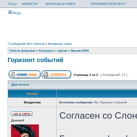
Титул
НОВОСТИ
ЖУРНАЛЫ И КНИГИ
"АРГОНАВТИ ВСЕСВІТУ"
Вход
Сообщения без ответов
|
Активные темы
Список форумов
»
Конкурсы
»
Архив
»
Время-2008
Горизонт событий
Страница
2
из
2
[ Сообщений: 27 ]
Для печати
Автор
Владислав
Заголовок сообщения:
Re: Горизонт событий
Согласен со Слон
Домовой