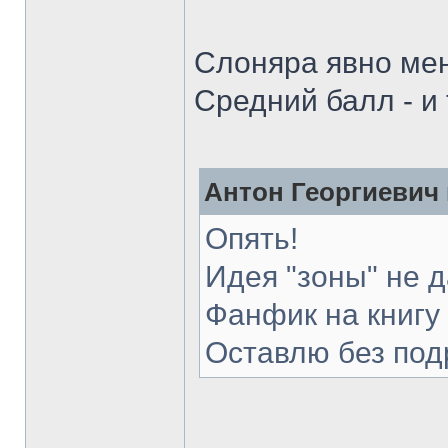
Слоняра явно ме
Средний балл - и 
Антон Георгиевич 
Опять!
Идея "зоны" не 
Фанфик на книгу 
Оставлю без под