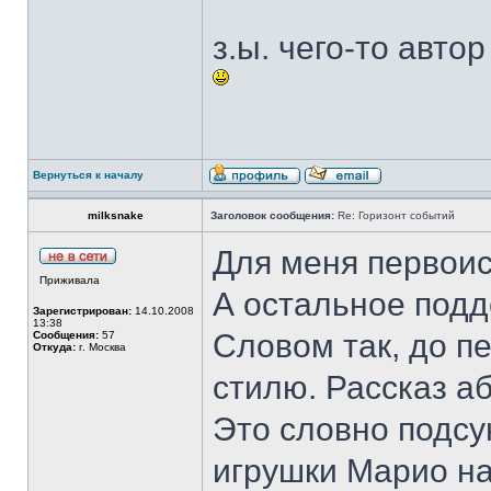
з.ы. чего-то авто
Вернуться к началу
milksnake
Заголовок сообщения:
Re: Горизонт событий
Для меня первоист
Приживала
А остальное под
Зарегистрирован:
14.10.2008
13:38
Словом так, до п
Сообщения:
57
Откуда:
г. Москва
стилю. Рассказ а
Это словно подсу
игрушки Марио на