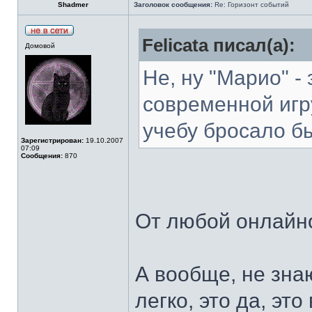
Shadmer
Заголовок сообщения:
Re: Горизонт событий
Felicata писал(а):
Домовой
Не, ну "Марио" - 
современной игр
учебу бросало б
Зарегистрирован:
19.10.2007
07:09
Сообщения:
870
От любой онлай
А вообще, не зна
легко, это да, это