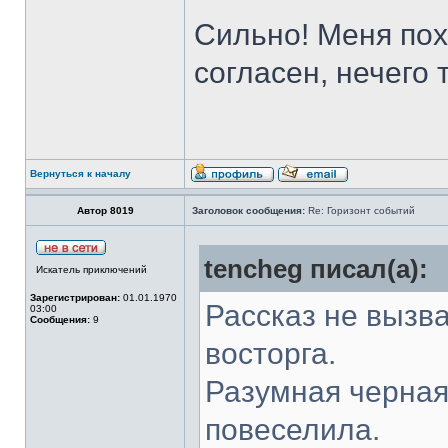
Сильно! Меня пох
согласен, нечего
Вернуться к началу
Автор 8019
Заголовок сообщения:
Re: Горизонт событий
tencheg писал(а):
Искатель приключений
Зарегистрирован:
01.01.1970
Рассказ не вызва
03:00
Сообщения:
9
восторга.
Разумная черная
повеселила.