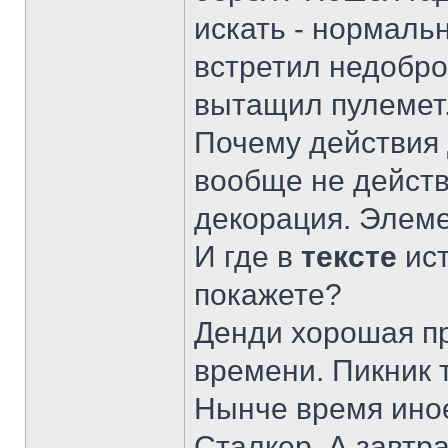
искать - нормаль
встретил недобро
вытащил пулемет
Почему действия
вообще не действу
декорация. Элеме
И где в
тексте
ис
покажете?
Денди хорошая пр
времени. Пикник 
Нынче время иное
Сталкер. А завтр