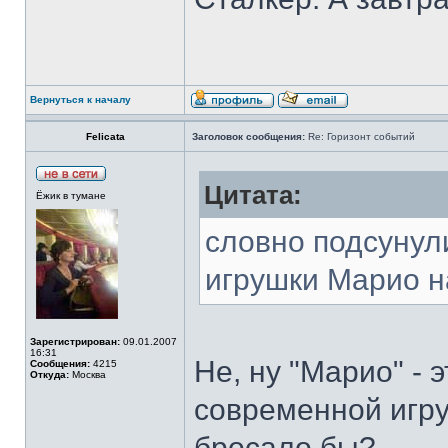
Вернуться к началу
Felicata
Заголовок сообщения:
Re: Горизонт событий
Цитата:
Ёжик в тумане
словно подсунул
игрушки Марио н
Зарегистрирован:
09.01.2007
16:31
Не, ну "Марио" - 
Сообщения:
4215
Откуда:
Москва
современной игру
бросало бы?