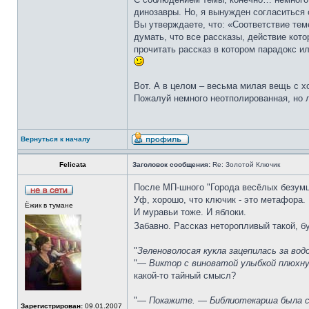
динозавры. Но, я вынужден согласиться 
Вы утверждаете, что: «Соответствие тем
думать, что все рассказы, действие кот
прочитать рассказ в котором парадокс 
Вот. А в целом – весьма милая вещь с 
Пожалуй немного неотполированная, но 
Вернуться к началу
Felicata
Заголовок сообщения:
Re: Золотой Ключик
После МП-шного "Города весёлых безумце
Уф, хорошо, что ключик - это метафора.
Ёжик в тумане
И муравьи тоже. И яблоки.
Забавно. Рассказ неторопливый такой, б
"
Зеленоволосая кукла зацепилась за во
"—
Виктор с виноватой улыбкой плюхну
какой-то тайный смысл?
"—
Покажите. — Библиотекарша была ст
Зарегистрирован:
09.01.2007