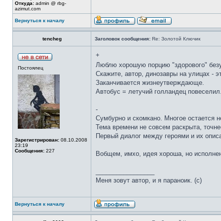
Откуда:
admin @ rbg-
azimut.com
Вернуться к началу
tencheg
Заголовок сообщения:
Re: Золотой Ключик
+
Люблю хорошую порцию "здорового" бе
Постоялец
Скажите, автор, динозавры на улицах - эт
Заканчивается жизнеутверждающе.
Автобус = летучий голландец повеселил
-
Сумбурно и скомкано. Многое остается 
Тема времени не совсем раскрыта, точне
Первый диалог между героями и их опис
Зарегистрирован:
08.10.2008
23:19
Сообщения:
227
Вобщем, имхо, идея хороша, но исполне
_________________
Меня зовут автор, и я параноик. (с)
Вернуться к началу