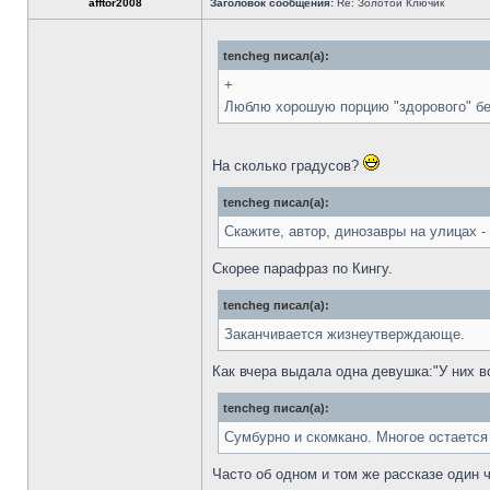
afftor2008
Заголовок сообщения:
Re: Золотой Ключик
tencheg писал(а):
+
Люблю хорошую порцию "здорового" б
На сколько градусов?
tencheg писал(а):
Скажите, автор, динозавры на улицах - 
Скорее парафраз по Кингу.
tencheg писал(а):
Заканчивается жизнеутверждающе.
Как вчера выдала одна девушка:"У них в
tencheg писал(а):
Сумбурно и скомкано. Многое остается
Часто об одном и том же рассказе один ч