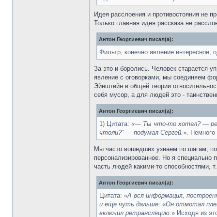
Идея расслоения и противостояния не пр
Только главная идея рассказа не рассл
Антон Георгиевич писал(а):
Фильтр, конечно явление интересное, 
За это и боролись. Человек старается 
явление с оговорками, мы соединяем фор
Эйнштейн в общей теории относительнос
себя мусор, а для людей это - таинствен
Антон Георгиевич писал(а):
1) Цитата:
«— Ты что-то хотел? — ред
чтоли?” — подумал Сергей.
». Немного
Мы часто вошедших узнаем по шагам, по 
персонализированное. Но я специально п
часть людей какими-то способностями, т.
Антон Георгиевич писал(а):
Цитата: «
А вся информация, построен
и еще чуть дальше
: «
Он отмотал плен
включил ретрансляцию.
» Исходя из эт