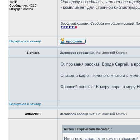
Она сразу догадалась, что от нее требу
16:31
Сообщения:
4215
- комплимент для стройной библиотекарш
Откуда:
Москва
_________________
Бродячий критик. Свобода от обязанностей. Иг
111111111
0
Вернуться к началу
Sloniara
Заголовок сообщения:
Re: Золотой Ключик
О, про меня рассказ. Вроде Сергей, а в
Эпизод в кафе - зеленого много и с молн
Хороший рассказ. В меру сюра, в меру Н
Вернуться к началу
afftor2008
Заголовок сообщения:
Re: Золотой Ключик
Антон Георгиевич писал(а):
Идея показалась мне смутно знакомой