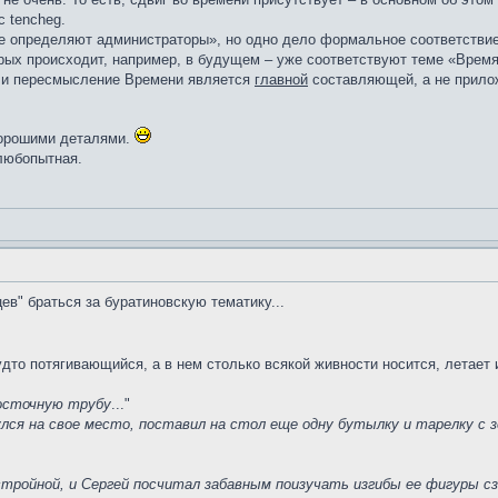
с tencheg.
е определяют администраторы», но одно дело формальное соответствие 
орых происходит, например, в будущем – уже соответствуют теме «Время
или пересмысление Времени является
главной
составляющей, а не прилож
хорошими деталями.
любопытная.
в" браться за буратиновскую тематику...
удто потягивающийся, а в нем столько всякой живности носится, летает
досточную трубу
..."
лся на свое место, поставил на стол еще одну бутылку и тарелку с 
ройной, и Сергей посчитал забавным поизучать изгибы ее фигуры сз