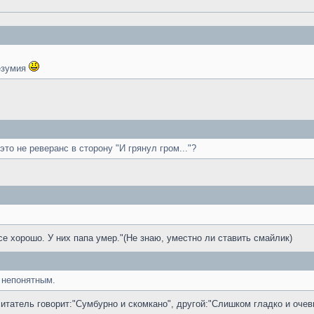
езумия
это не реверанс в сторону "И грянул гром..."?
се хорошо. У них папа умер."(Не знаю, уместно ли ставить смайлик)
 непонятным.
итатель говорит:"Сумбурно и скомкано", другой:"Слишком гладко и очеви