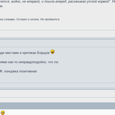
ется, видно, не впервой, и пошла вперед, раскачивая утлой кормой
". 
и.
ра словами. Острел и отлов. Не продается.
роде местами и критикан Борщов
иями как-то неправдоподобно, что ли.
Ф, концовка позитивная.
.