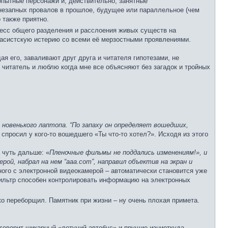
опытные персонажи и, действительно, занятные
внезапных провалов в прошлое, будущее или параллельное (чем
 также приятно.
есс общего разделения и расслоения живых существ на
расистскую истерию со всеми её мерзостными проявлениями.
я его, заваливают друг друга и читателя гипотезами, не
 читатель и люблю когда мне все объясняют без загадок и тройных
новенького лаптопа. “По запаху он определяет вошедших,
спросил у кого-то вошедшего «Ты что-то хотел?». Исходя из этого
и чуть дальше: «
Пленочные фильмы не поддались изменениям!», и
ой, набрал на нем “аaa.com”, направил объектив на экран и
ого с электронной видеокамерой – автоматически становится уже
Фильтр способен контролировать информацию на электронных
о переборщил. Памятник при жизни – ну очень плохая примета.
 говорит шикарный «летучий автобус» и прущие изниоткуда