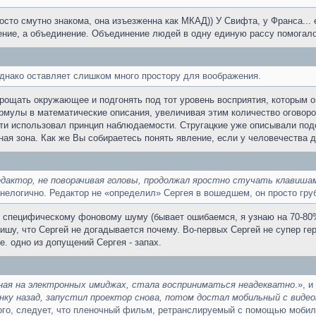
осто смутно знакома, она изъезженна как МКАД)) У Свифта, у Франса... 
оение, а объединение. Объединение людей в одну единую рассу помогал
однако оставляет слишком много простору для воображения.
упрощать окружающее и подгонять под тот уровень восприятия, которым
мулы в математические описания, увеличивая этим количество оговорок.
ти использовал принцип наблюдаемости. Стругацкие уже описывали под
ная зона. Как же Вы собираетесь понять явление, если у человечества для
актор, не поворачивая головы, продолжал яростно стучать клавишами
 нелогично. Редактор не «определил» Сергея в вошедшем, он просто груб
специфическому фоновому шуму (бывает ошибаемся, я узнаю на 70-80%),
ишу, что Сергей не догадывается почему. Во-первых Сергей не супер ге
е. одно из допущений Сергея - запах.
ная на электронных имиджах, стала восприниматься неадекватно
.», 
ку назад, запустил проектор снова, потом достал мобильный с видеока
ого, следует, что пленочный фильм, ретранслируемый с помощью мобил