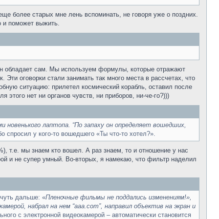
еще более старых мне лень вспоминать, не говоря уже о поздних.
о и поможет выжить.
 он обладает сам. Мы используем формулы, которые отражают
 Эти оговорки стали занимать так много места в рассчетах, что
обную ситуацию: прилетел космический корабль, оставил после
 этого нет ни органов чувств, ни приборов, ни-че-го?)))
 новенького лаптопа. “По запаху он определяет вошедших,
о спросил у кого-то вошедшего «Ты что-то хотел?».
 т.е. мы знаем кто вошел. А раз знаем, то и отношение у нас
рой и не супер умный. Во-вторых, я намекаю, что фильтр наделил
и чуть дальше: «
Пленочные фильмы не поддались изменениям!»,
мерой, набрал на нем “аaa.com”, направил объектив на экран и
ьного с электронной видеокамерой – автоматически становится