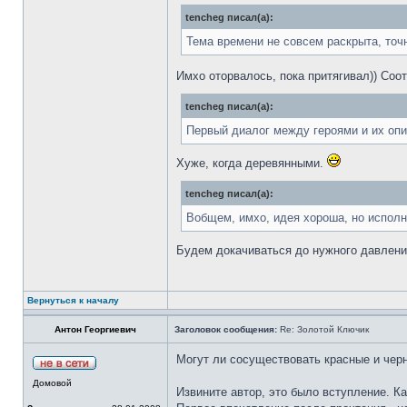
tencheg писал(а):
Тема времени не совсем раскрыта, точн
Имхо оторвалось, пока притягивал)) Соо
tencheg писал(а):
Первый диалог между героями и их опи
Хуже, когда деревянными.
tencheg писал(а):
Вобщем, имхо, идея хороша, но исполн
Будем докачиваться до нужного давлени
Вернуться к началу
Антон Георгиевич
Заголовок сообщения:
Re: Золотой Ключик
Могут ли сосуществовать красные и черн
Домовой
Извините автор, это было вступление. К