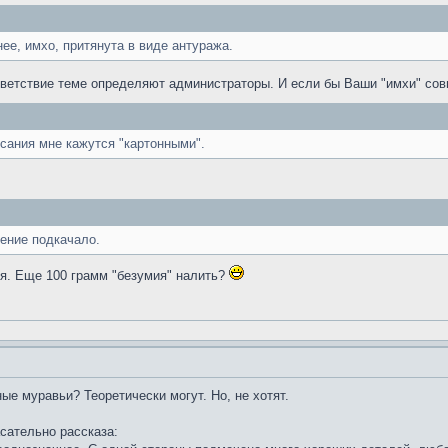
ее, имхо, притянута в виде антуража.
тветствие теме определяют администраторы. И если бы Ваши "имхи" сов
сания мне кажутся "картонными".
ение подкачало.
я. Еще 100 грамм "безумия" налить?
ые муравьи? Теоретически могут. Но, не хотят.
асательно рассказа: