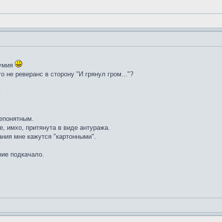
зумия
о не реверанс в сторону "И грянул гром..."?
.
непонятным.
е, имхо, притянута в виде антуража.
ания мне кажутся "картонными".
ние подкачало.