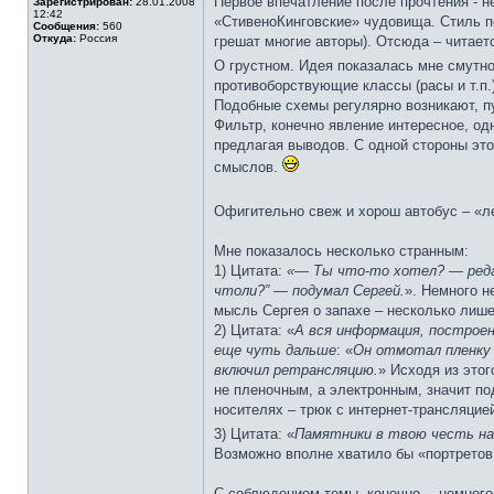
Первое впечатление после прочтения - 
Зарегистрирован:
28.01.2008
12:42
«СтивеноКинговские» чудовища. Стиль п
Сообщения:
560
Откуда:
Россия
грешат многие авторы). Отсюда – читает
О грустном. Идея показалась мне смутн
противоборствующие классы (расы и т.п
Подобные схемы регулярно возникают, пу
Фильтр, конечно явление интересное, од
предлагая выводов. С одной стороны это
смыслов.
Офигительно свеж и хорош автобус – «л
Мне показалось несколько странным:
1) Цитата:
«— Ты что-то хотел? — редак
чтоли?” — подумал Сергей.
». Немного н
мысль Сергея о запахе – несколько лиш
2) Цитата: «
А вся информация, построе
еще чуть дальше
: «
Он отмотал пленку н
включил ретрансляцию.
» Исходя из это
не пленочным, а электронным, значит п
носителях – трюк с интернет-трансляцие
3) Цитата: «
Памятники в твою честь на 
Возможно вполне хватило бы «портретов 
С соблюдением темы, конечно… немного н