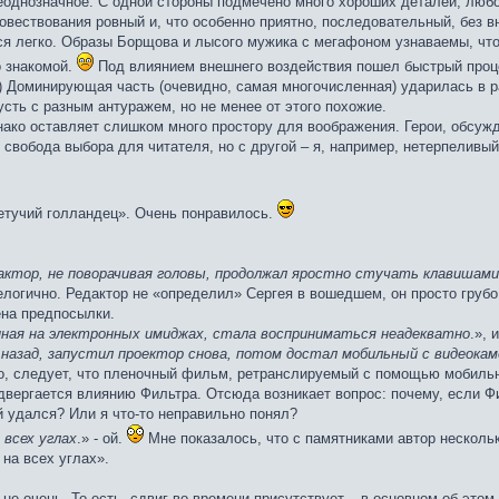
неоднозначное. С одной стороны подмечено много хороших деталей, люб
овествования ровный и, что особенно приятно, последовательный, без 
ся легко. Образы Борщова и лысого мужика с мегафоном узнаваемы, что
о знакомой.
Под влиянием внешнего воздействия пошел быстрый проц
.) Доминирующая часть (очевидно, самая многочисленная) ударилась в 
сть с разным антуражем, но не менее от этого похожие.
нако оставляет слишком много простору для воображения. Герои, обсужда
 свобода выбора для читателя, но с другой – я, например, нетерпеливый
етучий голландец». Очень понравилось.
тор, не поворачивая головы, продолжал яростно стучать клавишами 
елогично. Редактор не «определил» Сергея в вошедшем, он просто грубо 
ена предпосылки.
нная на электронных имиджах, стала восприниматься неадекватно
.», 
азад, запустил проектор снова, потом достал мобильный с видеокамер
го, следует, что пленочный фильм, ретранслируемый с помощью мобильн
одвергается влиянию Фильтра. Отсюда возникает вопрос: почему, если 
й удался? Или я что-то неправильно понял?
всех углах
.» - ой.
Мне показалось, что с памятниками автор нескольк
на всех углах».
е очень. То есть, сдвиг во времени присутствует – в основном об этом