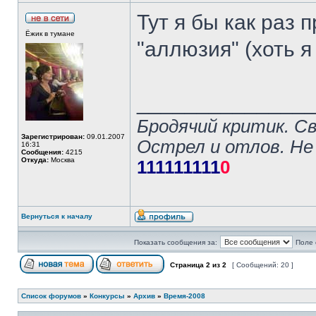
Тут я бы как раз
Ёжик в тумане
"аллюзия" (хоть я
______________
Бродячий критик. С
Зарегистрирован:
09.01.2007
Острел и отлов. Не
16:31
Сообщения:
4215
Откуда:
Москва
111111111
0
Вернуться к началу
Показать сообщения за:
Поле 
Страница
2
из
2
[ Сообщений: 20 ]
Список форумов
»
Конкурсы
»
Архив
»
Время-2008