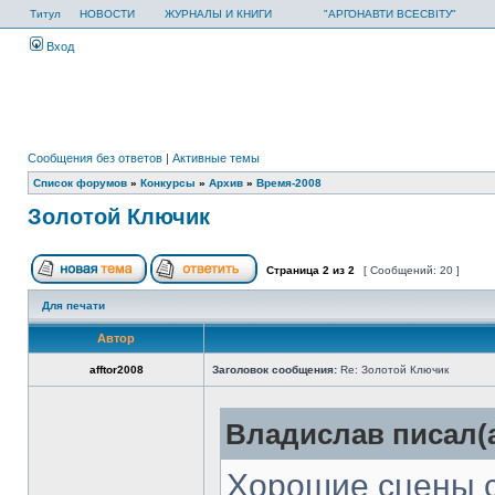
Титул
НОВОСТИ
ЖУРНАЛЫ И КНИГИ
"АРГОНАВТИ ВСЕСВІТУ"
Вход
Сообщения без ответов
|
Активные темы
Список форумов
»
Конкурсы
»
Архив
»
Время-2008
Золотой Ключик
Страница
2
из
2
[ Сообщений: 20 ]
Для печати
Автор
afftor2008
Заголовок сообщения:
Re: Золотой Ключик
Владислав писал(а
Хорошие сцены с