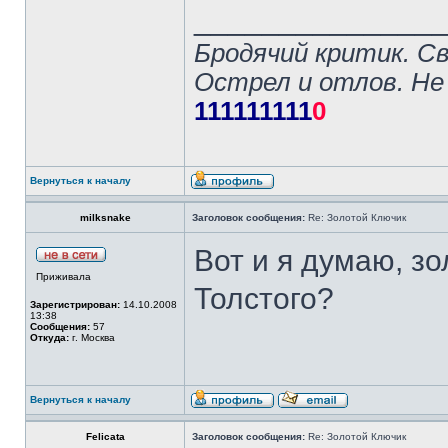
______________
Бродячий критик. С
Острел и отлов. Не
111111111
0
Вернуться к началу
milksnake
Заголовок сообщения:
Re: Золотой Ключик
Вот и я думаю, зо
Приживала
Толстого?
Зарегистрирован:
14.10.2008
13:38
Сообщения:
57
Откуда:
г. Москва
Вернуться к началу
Felicata
Заголовок сообщения:
Re: Золотой Ключик