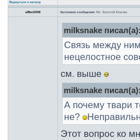
Вернуться к началу
afftor2008
Заголовок сообщения:
Re: Золотой Ключик
milksnake писал(а)
Связь между ним
нецелостное сов
см. выше
milksnake писал(а)
А почему твари т
не?
Неправильн
Этот вопрос ко мн