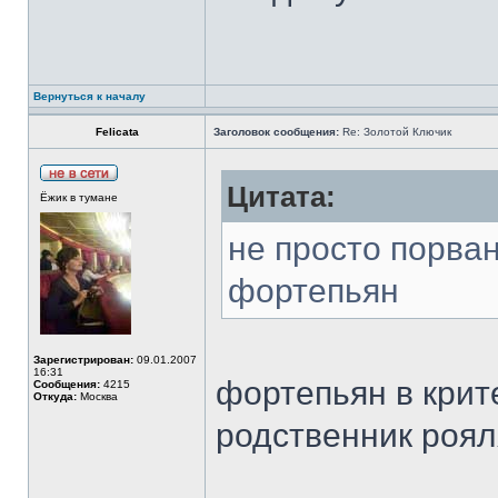
Вернуться к началу
Felicata
Заголовок сообщения:
Re: Золотой Ключик
Цитата:
Ёжик в тумане
не просто порва
фортепьян
Зарегистрирован:
09.01.2007
16:31
фортепьян в крит
Сообщения:
4215
Откуда:
Москва
родственник роя