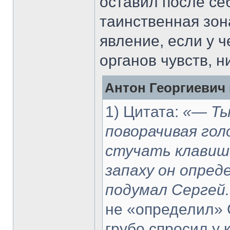
оставил после себ
таинственная зон
явление, если у ч
органов чувств, н
Антон Георгиевич 
1) Цитата:
«— Ты
поворачивая гол
стучать клавиш
запаху он опре
подумал Сергей.
не «определил» 
грубо спросил у 