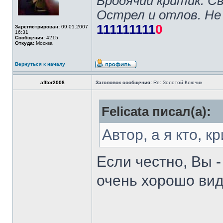
Бродячий критик. С
Острел и отлов. Не
111111111
0
Зарегистрирован:
09.01.2007
16:31
Сообщения:
4215
Откуда:
Москва
Вернуться к началу
afftor2008
Заголовок сообщения:
Re: Золотой Ключик
Felicata писал(а):
Автор, а я кто, 
Если честно, Вы 
очень хорошо вид