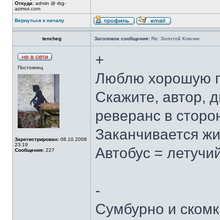
Откуда:
admin @ rbg-
azimut.com
Вернуться к началу
tencheg
Заголовок сообщения:
Re: Золотой Ключик
+
Постоялец
Люблю хорошую п
Скажите, автор, д
реверанс в сторон
Заканчивается ж
Зарегистрирован:
08.10.2008
23:19
Автобус = летучи
Сообщения:
227
-
Сумбурно и скомк