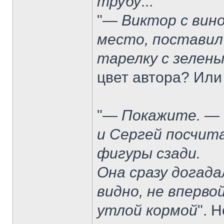
трубу
..."
"—
Виктор с вин
место, поставил
тарелку с зелен
цвет автора? Или
"—
Покажите. — 
и Сергей посчит
фигуры сзади.
Она сразу догада
видно, не вперво
утлой кормой
". 