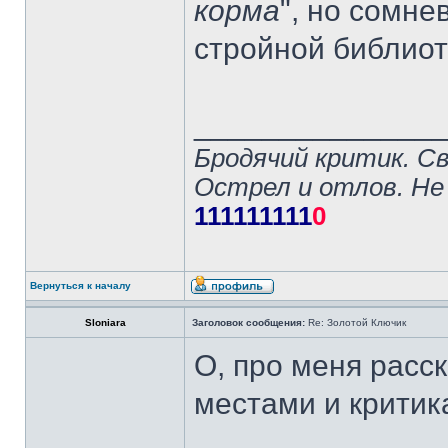
корма
", но сомне
стройной библио
______________
Бродячий критик. С
Острел и отлов. Не
111111111
0
Вернуться к началу
Sloniara
Заголовок сообщения:
Re: Золотой Ключик
О, про меня расск
местами и крити