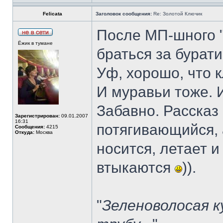
Felicata
Заголовок сообщения:
Re: Золотой Ключик
После МП-шного 
Ёжик в тумане
браться за бурати
Уф, хорошо, что 
И муравьи тоже. 
Забавно. Рассказ
Зарегистрирован:
09.01.2007
16:31
потягивающийся, 
Сообщения:
4215
Откуда:
Москва
носится, летает и
втыкаются
)).
"
Зеленоволосая к