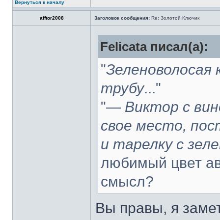
Вернуться к началу
afftor2008
Заголовок сообщения:
Re: Золотой Ключик
Felicata писал(а):
"
Зеленоволосая 
трубу
..."
"—
Виктор с вин
свое место, пос
и тарелку с зел
любимый цвет ав
смысл?
Вы правы, я замет