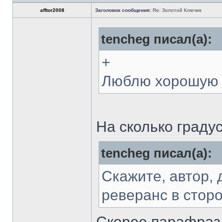
afftor2008
Заголовок сообщения:
Re: Золотой Ключик
tencheg писал(а):
+
Люблю хорошую 
На сколько граду
tencheg писал(а):
Скажите, автор, 
реверанс в сторо
Скорее парафраз 