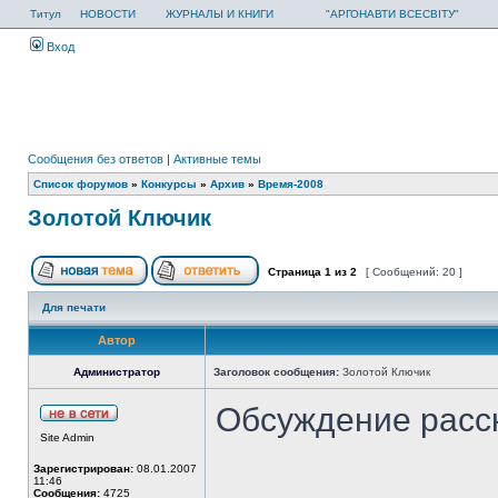
Титул
НОВОСТИ
ЖУРНАЛЫ И КНИГИ
"АРГОНАВТИ ВСЕСВІТУ"
Вход
Сообщения без ответов
|
Активные темы
Список форумов
»
Конкурсы
»
Архив
»
Время-2008
Золотой Ключик
Страница
1
из
2
[ Сообщений: 20 ]
Для печати
Автор
Администратор
Заголовок сообщения:
Золотой Ключик
Обсуждение расс
Site Admin
Зарегистрирован:
08.01.2007
11:46
Сообщения:
4725