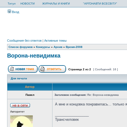
Титул
НОВОСТИ
ЖУРНАЛЫ И КНИГИ
"АРГОНАВТИ ВСЕСВІТУ"
Вход
Сообщения без ответов
|
Активные темы
Список форумов
»
Конкурсы
»
Архив
»
Время-2008
Ворона-невидимка
Страница
2
из
2
[ Сообщений: 16 ]
Для печати
Автор
Павел
Заголовок сообщения:
Re: Ворона-невидимка
А мне и концовка понравилась... только
Авторитет
_________________
Трансчеловек