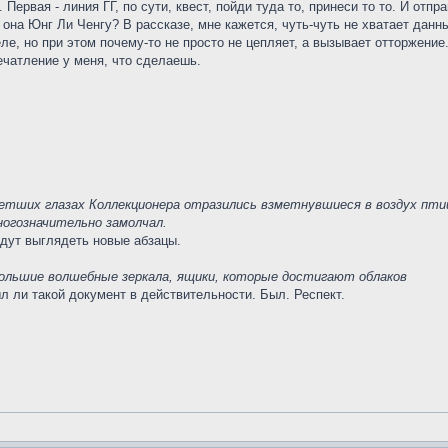
Первая - линия ГГ, по сути, квест, пойди туда то, принеси то то. И отп
 она Юнг Ли Ченгу? В рассказе, мне кажется, чуть-чуть не хватает данн
ле, но при этом почему-то не просто не цепляет, а вызывает отторжени
печатление у меня, что сделаешь.
ветших глазах Коллекционера отразились взметнувшиеся в воздух пти
ногозначительно замолчал.
удут выглядеть новые абзацы.
большие волшебные зеркала, ящики, которые достигают облаков
л ли такой документ в действительности. Был. Респект.