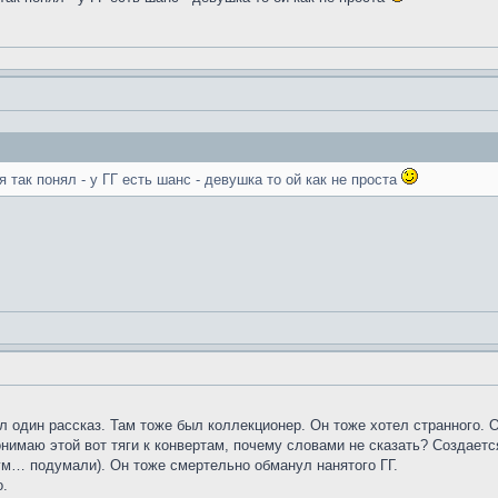
 так понял - у ГГ есть шанс - девушка то ой как не проста
 один рассказ. Там тоже был коллекционер. Он тоже хотел странного. 
онимаю этой вот тяги к конвертам, почему словами не сказать? Создает
гм… подумали). Он тоже смертельно обманул нанятого ГГ.
о.