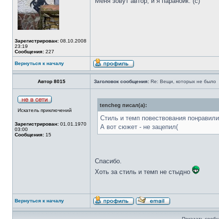
Меня зовут автор, и я параноик. (с)
Зарегистрирован:
08.10.2008
23:19
Сообщения:
227
Вернуться к началу
Автор 8015
Заголовок сообщения:
Re: Вещи, которых не было
tencheg писал(а):
Искатель приключений
Стиль и темп повествования понравили
Зарегистрирован:
01.01.1970
А вот сюжет - не зацепил(
03:00
Сообщения:
15
Спасибо.
Хоть за стиль и темп не стыдно
Вернуться к началу
Показать сообщ