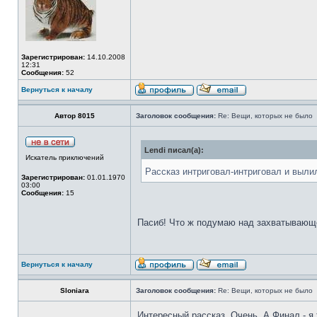
Зарегистрирован:
14.10.2008
12:31
Сообщения:
52
Вернуться к началу
Автор 8015
Заголовок сообщения:
Re: Вещи, которых не было
Lendi писал(а):
Искатель приключений
Рассказ интриговал-интриговал и выли
Зарегистрирован:
01.01.1970
03:00
Сообщения:
15
Пасиб! Что ж подумаю над захватывающе
Вернуться к началу
Sloniara
Заголовок сообщения:
Re: Вещи, которых не было
Интерeсный рассказ. Очень. А Финал - я 