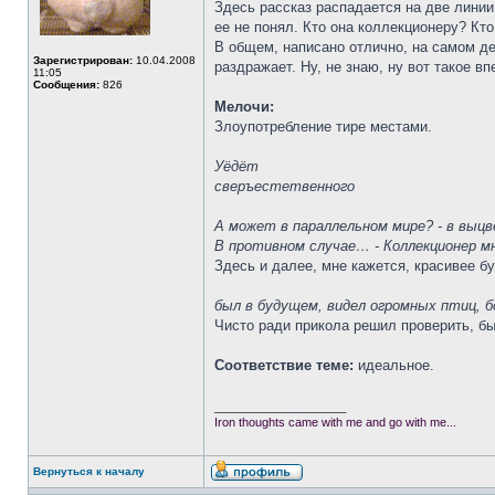
Здесь рассказ распадается на две линии. 
ее не понял. Кто она коллекционеру? Кто
В общем, написано отлично, на самом де
Зарегистрирован:
10.04.2008
раздражает. Ну, не знаю, ну вот такое в
11:05
Сообщения:
826
Мелочи:
Злоупотребление тире местами.
Уёдёт
сверъестетвенного
А может в параллельном мире? - в выц
В противном случае… - Коллекционер м
Здесь и далее, мне кажется, красивее б
был в будущем, видел огромных птиц, 
Чисто ради прикола решил проверить, бы
Соответствие теме:
идеальное.
_________________
Iron thoughts came with me and go with me...
Вернуться к началу