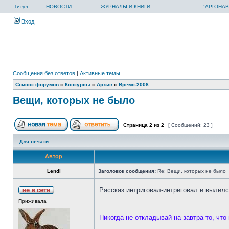
Титул
НОВОСТИ
ЖУРНАЛЫ И КНИГИ
"АРГОНАВ
Вход
Сообщения без ответов
|
Активные темы
Список форумов
»
Конкурсы
»
Архив
»
Время-2008
Вещи, которых не было
Страница
2
из
2
[ Сообщений: 23 ]
Для печати
Автор
Lendi
Заголовок сообщения:
Re: Вещи, которых не было
Рассказ интриговал-интриговал и вылил
Приживала
_________________
Никогда не откладывай на завтра то, что