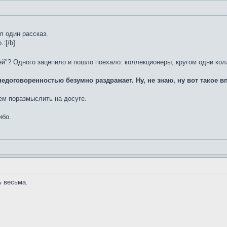
л один рассказ.
:[/b]
дей"? Одного зацепило и пошло поехало: коллекционеры, кругом одни к
едоговоренностью безумно раздражает. Ну, не знаю, ну вот такое в
ем поразмыслить на досуге.
ибо.
ь весьма.