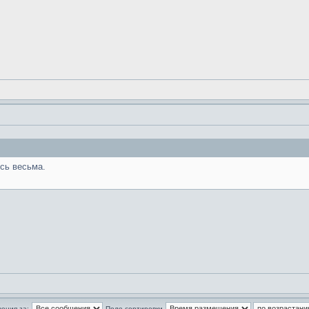
сь весьма.
ения за:
Поле сортировки