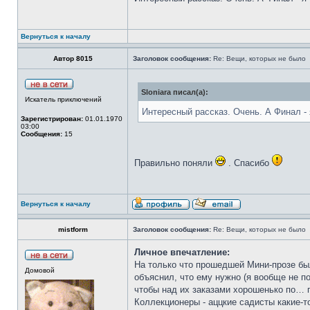
Вернуться к началу
Автор 8015
Заголовок сообщения:
Re: Вещи, которых не было
Sloniara писал(а):
Искатель приключений
Интерeсный рассказ. Очень. А Финал - я
Зарегистрирован:
01.01.1970
03:00
Сообщения:
15
Правильно поняли
. Спасибо
Вернуться к началу
mistform
Заголовок сообщения:
Re: Вещи, которых не было
Личное впечатление:
На только что прошедшей Мини-прозе был
Домовой
объяснил, что ему нужно (я вообще не п
чтобы над их заказами хорошенько по… 
Коллекционеры - аццкие садисты какие-т