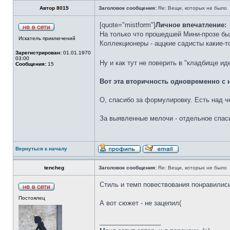
Автор 8015
Заголовок сообщения:
Re: Вещи, которых не было
[quote="mistform"]
Личное впечатление:
На только что прошедшей Мини-прозе бы
Искатель приключений
Коллекционеры - аццкие садисты какие-то.
Зарегистрирован:
01.01.1970
03:00
Ну и как тут не поверить в "кладбище и
Сообщения:
15
Вот эта вторичность одновременно с н
О, спасибо за формулировку. Есть над ч
За выявленные мелочи - отдельное спас
Вернуться к началу
tencheg
Заголовок сообщения:
Re: Вещи, которых не было
Стиль и темп повествования понравилис
Постоялец
А вот сюжет - не зацепил(
_________________