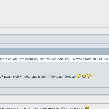
лся в банальную развязку. Все тайное слишком быстро стало явным. П
й развязкой + побольше интриги (больше, больше
)
так понял - у ГГ есть шанс - девушка то ой как не проста