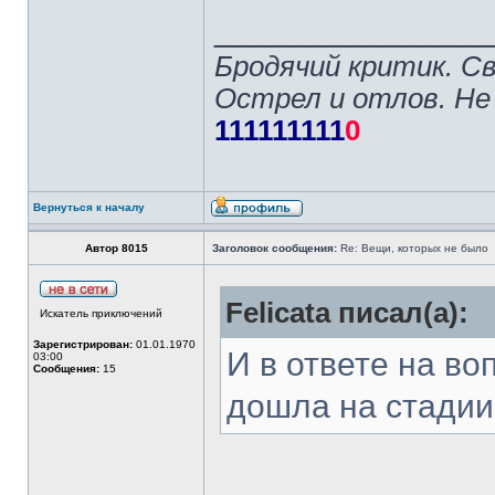
______________
Бродячий критик. С
Острел и отлов. Не
111111111
0
Вернуться к началу
Автор 8015
Заголовок сообщения:
Re: Вещи, которых не было
Felicata писал(а):
Искатель приключений
Зарегистрирован:
01.01.1970
И в ответе на во
03:00
Сообщения:
15
дошла на стадии