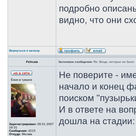
подробно описан
видно, что они с
Вернуться к началу
Felicata
Заголовок сообщения:
Re: Вещи, которых не было
Не поверите - им
Ёжик в тумане
начало и конец ф
поиском "пузырьк
И в ответе на воп
дошла на стадии:
Зарегистрирован:
09.01.2007
16:31
Сообщения:
4215
Откуда:
Москва