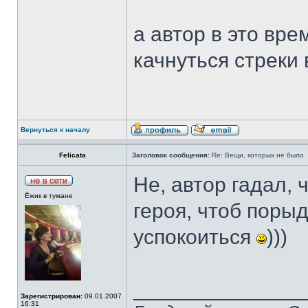
а автор в это вре
качнуться стреки
Вернуться к началу
Felicata
Заголовок сообщения:
Re: Вещи, которых не было
Не, автор гадал, 
Ёжик в тумане
героя, чтоб порыд
успокоиться
)))
______________
Зарегистрирован:
09.01.2007
16:31