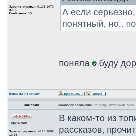
Зарегистрирован:
01.01.1970
А если серьезно
03:00
Сообщения:
15
понятный, но.. 
поняла
буду дор
Вернуться к началу
milksnake
Заголовок сообщения:
Re: Вещи, которых не было
В каком-то из то
Приживала
рассказов, прочи
Зарегистрирован:
14.10.2008
13:38