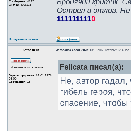
Бродячий критик. С
Сообщения:
4215
Откуда:
Москва
Острел и отлов. Не
111111111
0
Вернуться к началу
Автор 8015
Заголовок сообщения:
Re: Вещи, которых не было
Felicata писал(а):
Искатель приключений
Зарегистрирован:
01.01.1970
Не, автор гадал,
03:00
Сообщения:
15
гибель героя, чт
спасение, чтобы