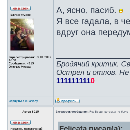
А, ясно, пасиб.
Ёжик в тумане
Я все гадала, в ч
вдруг она переду
______________
Зарегистрирован:
09.01.2007
16:31
Бродячий критик. С
Сообщения:
4215
Откуда:
Москва
Острел и отлов. Не
111111111
0
Вернуться к началу
Автор 8015
Заголовок сообщения:
Re: Вещи, которых не было
Felicata писал(а):
Искатель приключений