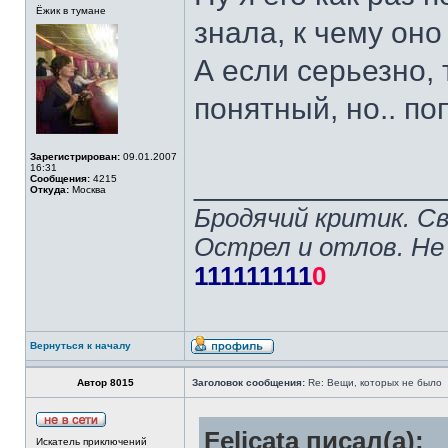
Ёжик в тумане
знала, к чему оно 
А если серьезно,
понятный, но.. п
Зарегистрирован:
09.01.2007
16:31
______________
Сообщения:
4215
Откуда:
Москва
Бродячий критик. С
Острел и отлов. Не
111111111
0
Вернуться к началу
Автор 8015
Заголовок сообщения:
Re: Вещи, которых не было
Felicata писал(а):
Искатель приключений