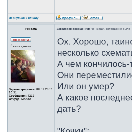
Вернуться к началу
Felicata
Заголовок сообщения:
Re: Вещи, которых не было
Ох. Хорошо, таин
Ёжик в тумане
несколько схемати
А чем кончилось-
Они переместилис
Или он умер?
Зарегистрирован:
09.01.2007
16:31
А какое последне
Сообщения:
4215
Откуда:
Москва
дать?
"Кочки":