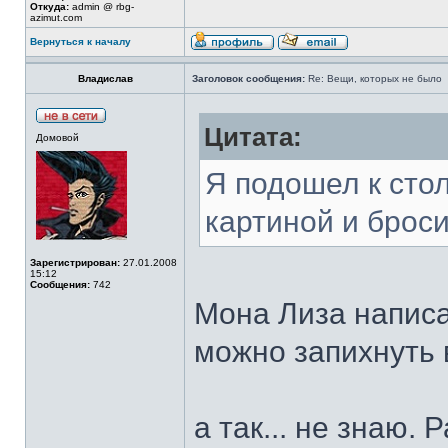
Откуда:
admin @ rbg-
azimut.com
Вернуться к началу
Владислав
Заголовок сообщения:
Re: Вещи, которых не было
Цитата:
Домовой
Я подошел к стол
картиной и броси
Зарегистрирован:
27.01.2008
15:12
Сообщения:
742
Мона Лиза написа
можно запихнуть 
а так... не знаю.