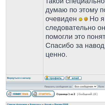
такой специально,
думаю по этому по
очевиден
Но я 
следовательно он
помогли это поня
Спасибо за навод
ценно.
Вернуться к началу
Показать сообщения за:
Поле 
Страница
1
из
2
[ Сообщений: 23 ]
Список форумов
»
Конкурсы
»
Архив
»
Время-2008