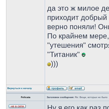
да это ж милое д
приходит добрый а
верно поняли! Он
По крайнем мере,
"утешения" смотр
"Титаник"
)))
Вернуться к началу
Felicata
Заголовок сообщения:
Re: Вещи, которых не было
Ну я его как раз 