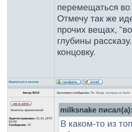
перемещаться во 
Отмечу так же ид
прочих вещах, "в
глубины рассказу
концовку.
Вернуться к началу
Автор 8015
Заголовок сообщения:
Re: Вещи, которых не было
milksnake писал(а)
Искатель приключений
Зарегистрирован:
01.01.1970
В каком-то из то
03:00
Сообщения:
15