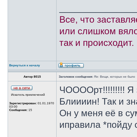
______________
Все, что заставл
или слишком вяло
так и происходит.
Вернуться к началу
Автор 8015
Заголовок сообщения:
Re: Вещи, которых не было
ЧООООрт!!!!!!!!! Я
Искатель приключений
Блиииин! Так и зн
Зарегистрирован:
01.01.1970
03:00
Он у меня её в су
Сообщения:
15
иправила *пойду 