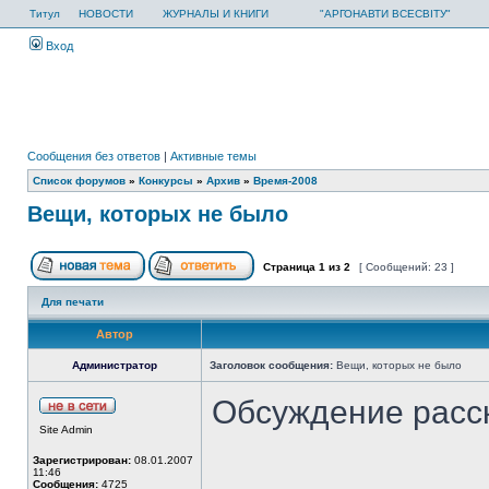
Титул
НОВОСТИ
ЖУРНАЛЫ И КНИГИ
"АРГОНАВТИ ВСЕСВІТУ"
Вход
Сообщения без ответов
|
Активные темы
Список форумов
»
Конкурсы
»
Архив
»
Время-2008
Вещи, которых не было
Страница
1
из
2
[ Сообщений: 23 ]
Для печати
Автор
Администратор
Заголовок сообщения:
Вещи, которых не было
Обсуждение расс
Site Admin
Зарегистрирован:
08.01.2007
11:46
Сообщения:
4725