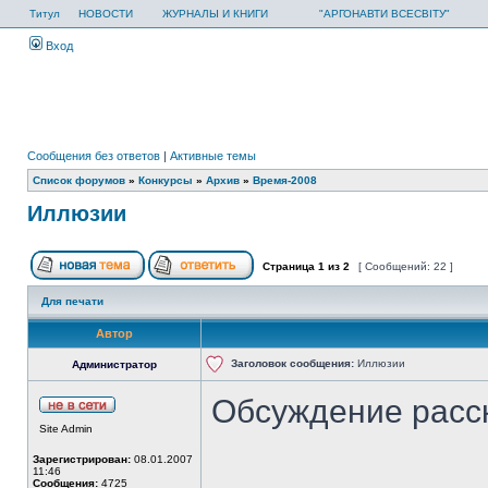
Титул
НОВОСТИ
ЖУРНАЛЫ И КНИГИ
"АРГОНАВТИ ВСЕСВІТУ"
Вход
Сообщения без ответов
|
Активные темы
Список форумов
»
Конкурсы
»
Архив
»
Время-2008
Иллюзии
Страница
1
из
2
[ Сообщений: 22 ]
Для печати
Автор
Заголовок сообщения:
Иллюзии
Администратор
Обсуждение расс
Site Admin
Зарегистрирован:
08.01.2007
11:46
Сообщения:
4725