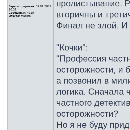
пролистывание. Р
Зарегистрирован:
09.01.2007
16:31
вторичны и трети
Сообщения:
4215
Откуда:
Москва
Финал не злой. И 
"Кочки":
"Профессия частн
осторожности, и б
а позвонил в мил
логика. Сначала 
частного детектив
осторожности?
Но я не буду прид