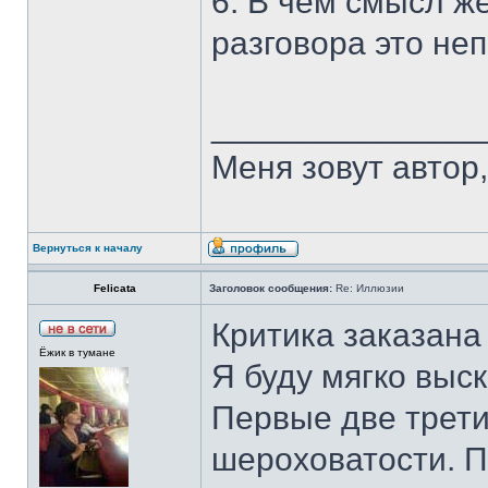
6. В чем смысл ж
разговора это не
______________
Меня зовут автор, 
Вернуться к началу
Felicata
Заголовок сообщения:
Re: Иллюзии
Критика заказана
Ёжик в тумане
Я буду мягко выс
Первые две трети
шероховатости. П