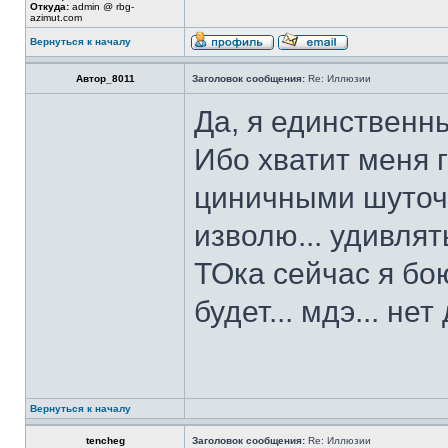
Откуда:
admin @ rbg-
azimut.com
Вернуться к началу
Автор_8011
Заголовок сообщения:
Re: Иллюзии
Да, я единственн
Ибо хватит меня
циничными шуточк
изволю... удивлят
ТОка сейчас я бо
будет... мдэ... нет
Вернуться к началу
tencheg
Заголовок сообщения:
Re: Иллюзии