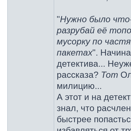
"
Нужно было что
разрубай её топо
мусорку по част
пакетах
". Начина
детектива... Неуж
рассказа?
Тот
Ол
милицию...
А этот и на детек
знал, что расчле
быстрее попастьс
избавляться от т