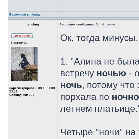
Вернуться к началу
tencheg
Заголовок сообщения:
Re: Иллюзии
Ок, тогда минусы.
Постоялец
1. "Алина не была
встречу
ночью
- 
ночь
, потому что
Зарегистрирован:
08.10.2008
23:19
порхала по
ночн
Сообщения:
227
летнем платьице.
Четыре "ночи" на 