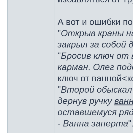
А вот и ошибки 
"
Открыв краны н
закрыл за собой 
"
Бросив ключ от 
карман, Олег под
ключ от ванной<к
"
Второй обыскал 
дернув ручку
ван
оставшемуся рядо
- Ванна заперта
"