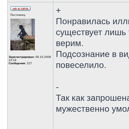
+
Постоялец
Понравилась иллю
существует лишь т
верим.
Подсознание в ви
Зарегистрирован:
08.10.2008
23:19
повеселило.
Сообщения:
227
-
Так как запрошена
мужественно умол