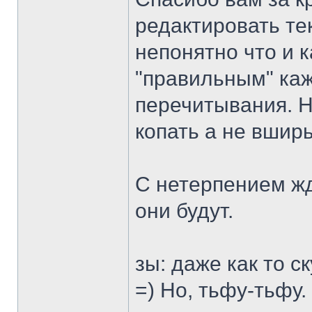
редактировать тек
непонятно что и к
"правильным" каж
перечитывания. Но
копать а не вширь
С нетерпением ж
они будут.
зы: даже как то с
=) Но, тьфу-тьфу.