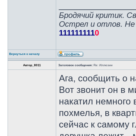
______________
Бродячий критик. С
Острел и отлов. Не
111111111
0
Вернуться к началу
Автор_8011
Заголовок сообщения:
Re: Иллюзии
Ага, сообщить о н
Вот звонит он в м
накатил немного в
похмелья, в кварт
сейчас к самому 
девушка лежит... 