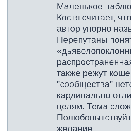
Маленькое наблю
Костя считает, чт
автор упорно наз
Перепутаны поня
«дьяволопоклонни
распространенная
также режут коше
"сообщества" нет
кардинально отли
целям. Тема слож
Полюбопытствуйте
желание.