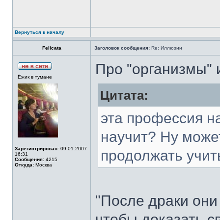
Вернуться к началу
Felicata
Заголовок сообщения:
Re: Иллюзии
Про "организмы" 
Ёжик в тумане
Цитата:
эта профессия н
научит? Ну может
Зарегистрирован:
09.01.2007
продолжать учит
16:31
Сообщения:
4215
Откуда:
Москва
"После драки они
чтобы доказать с