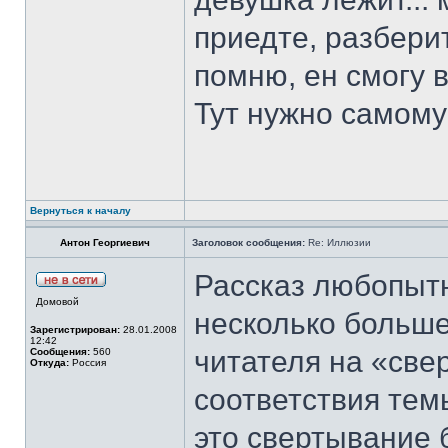
приедте, разберит
помню, ен смогу 
Тут нужно самому
Вернуться к началу
Антон Георгиевич
Заголовок сообщения:
Re: Иллюзии
Рассказ любопыт
Домовой
несколько больш
Зарегистрирован:
28.01.2008
12:42
читателя на «све
Сообщения:
560
Откуда:
Россия
соответствия тем
это свертывание