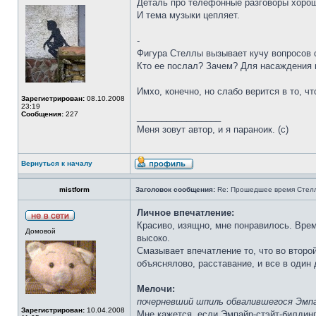
Деталь про телефонные разговоры хоро
И тема музыки цепляет.
-
Фигура Стеллы вызывает кучу вопросов с
Кто ее послал? Зачем? Для насаждения 
Имхо, конечно, но слабо верится в то, ч
Зарегистрирован:
08.10.2008
23:19
Сообщения:
227
_________________
Меня зовут автор, и я параноик. (с)
Вернуться к началу
mistform
Заголовок сообщения:
Re: Прошедшее время Стел
Личное впечатление:
Красиво, изящно, мне понравилось. Врем
Домовой
высоко.
Смазывает впечатление то, что во второ
объяснялово, расставание, и все в один 
Мелочи:
почерневший шпиль обвалившегося Эмп
Зарегистрирован:
10.04.2008
Мне кажется, если Эмпайр-стэйт-билдинг