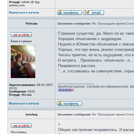
Откуда:
admin @ rbg-
azimut.com
Вернуться к началу
Felicata
Заголовок сообщения:
Re: Прошедшее время Стел
Странное существо, да. Мало ли их таки
Хорошее объяснение с андроидом.
Ёжик в тумане
Нудное и бОянистое объяснение с нево
Хорошо, что про жизнь (жалко электрика)
Читать приятно, но есть ощущение, что м
И интрига... Призналась- объяснила - и.
Понравился рассказ.
"...и, сославшись на самочувствие, скр
_________________
Зарегистрирован:
09.01.2007
Бродячий критик. Свобода от обязанностей. Иг
16:31
111111111
0
Сообщения:
4215
Откуда:
Москва
Вернуться к началу
tencheg
Заголовок сообщения:
Re: Прошедшее время Стел
+
Общее настроение понравилось. И расши
Постоялец