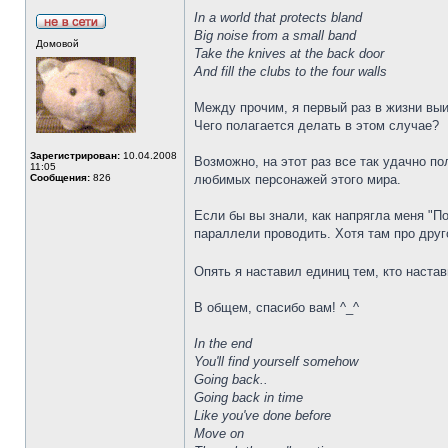
In a world that protects bland
Big noise from a small band
Домовой
Take the knives at the back door
And fill the clubs to the four walls
Между прочим, я первый раз в жизни вы
Чего полагается делать в этом случае?
Зарегистрирован:
10.04.2008
Возможно, на этот раз все так удачно по
11:05
Сообщения:
826
любимых персонажей этого мира.
Если бы вы знали, как напрягла меня "По
параллели проводить. Хотя там про друго
Опять я наставил единиц тем, кто наста
В общем, спасибо вам! ^_^
In the end
You'll find yourself somehow
Going back..
Going back in time
Like you've done before
Move on