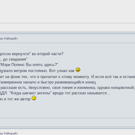
лы Уэйнрайт
арлсон вернулся" во второй части?
, до свидания"
 "Мэри Попенс Вы опять здесь?"
 сдувало ветром постоянно. Вот узнал как
ит на фоне тех, что я прочитал к этому моменту. И если всё так и оста
Размеренное начало и быстро развивающийся конец.
в рассказе есть, безусловно, своя линия и изюменка, однако концовочко
ЦДЛ. "Когда шагают ангелы" вроде тот рассказ назывался...
ин и тот же автор
лы Уэйнрайт