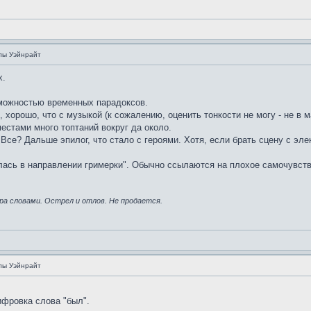
лы Уэйнрайт
х.
зможностью временных парадоксов.
, хорошо, что с музыкой (к сожалению, оценить тонкости не могу - не в м
естами много топтаний вокруг да около.
.. Все? Дальше эпилог, что стало с героями. Хотя, если брать сцену с э
ылась в направлении гримерки". Обычно ссылаются на плохое самочувств
ра словами. Острел и отлов. Не продается.
лы Уэйнрайт
фровка слова "был".