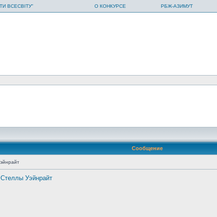
ТИ ВСЕСВІТУ"
О КОНКУРСЕ
РБЖ-АЗИМУТ
Сообщение
эйнрайт
Стеллы Уэйнрайт