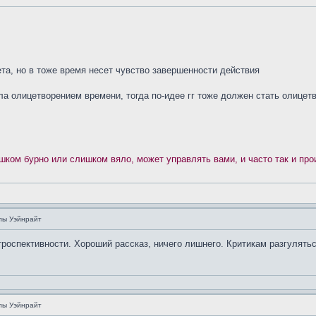
ета, но в тоже время несет чувство завершенности действия
а олицетворением времени, тогда по-идее гг тоже должен стать олицетво
ишком бурно или слишком вяло, может управлять вами, и часто так и про
лы Уэйнрайт
роспективности. Хороший рассказ, ничего лишнего. Критикам разгулять
лы Уэйнрайт