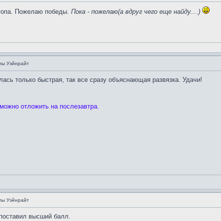
топа. Пожелаю победы.
Пока - пожелаю(а вдруг чего еще найду....)
лы Уэйнрайт
лась только быстрая, так все сразу объяснающая развязка. Удачи!
 можно отложить на послезавтра.
лы Уэйнрайт
 поставил высший балл.