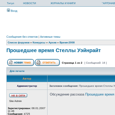
Титул
НОВОСТИ
ЖУРНАЛЫ И КНИГИ
"АРГОНАВ
Вход
Сообщения без ответов
|
Активные темы
Список форумов
»
Конкурсы
»
Архив
»
Время-2008
Прошедшее время Стеллы Уэйнрайт
Страница
1
из
2
[ Сообщений: 16 ]
Для печати
Автор
Администратор
Заголовок сообщения:
Прошедшее время Стеллы У
Обсуждение рассказа
Прошедшее время 
Site Admin
Зарегистрирован:
08.01.2007
11:46
Сообщения:
4725