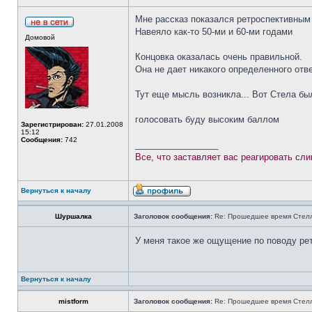
Мне рассказ показался ретроспективным
Навеяло как-то 50-ми и 60-ми годами
Домовой
Концовка оказалась очень правильной.
Она не дает никакого определенного отв
Тут еще мысль возникла... Вот Стела был
голосовать буду высоким баллом
Зарегистрирован:
27.01.2008
15:12
Сообщения:
742
_________________
Все, что заставляет вас реагировать сл
Вернуться к началу
Шуршалка
Заголовок сообщения:
Re: Прошедшее время Стел
У меня такое же ощущение по поводу рет
Вернуться к началу
mistform
Заголовок сообщения:
Re: Прошедшее время Стел