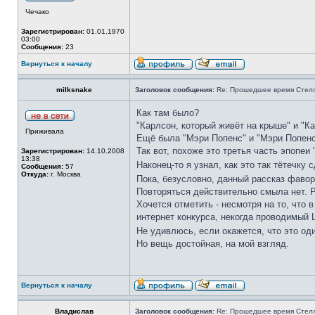
Чечако
Зарегистрирован:
01.01.1970
03:00
Сообщения:
23
Вернуться к началу
milksnake
Заголовок сообщения:
Re: Прошедшее время Стел
Как там было?
"Карлсон, который живёт на крыше" и "К
Приживала
Ещё была "Мэри Попенс" и "Мэри Попенс
Так вот, похоже это третья часть эпопеи
Зарегистрирован:
14.10.2008
13:38
Наконец-то я узнал, как это так тётечку
Сообщения:
57
Откуда:
г. Москва
Пока, безусловно, данный рассказ фавор
Повторяться действительно смыла нет. 
Хочется отметить - несмотря на то, что 
интернет конкурса, некогда проводимый 
Не удивлюсь, если окажется, что это од
Но вещь достойная, на мой взгляд.
Вернуться к началу
Владислав
Заголовок сообщения:
Re: Прошедшее время Стел