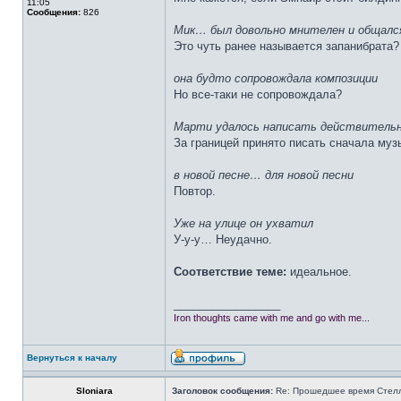
11:05
Сообщения:
826
Мик… был довольно мнителен и общался
Это чуть ранее называется запанибрата?
она будто сопровождала композиции
Но все-таки не сопровождала?
Марти удалось написать действительн
За границей принято писать сначала музы
в новой песне… для новой песни
Повтор.
Уже на улице он ухватил
У-у-у… Неудачно.
Соответствие теме:
идеальное.
_________________
Iron thoughts came with me and go with me...
Вернуться к началу
Sloniara
Заголовок сообщения:
Re: Прошедшее время Стел