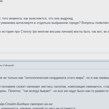
ша.
 того момента, как выясняется, что она андроид.
гуманизма антисмерти в отдельно выбранном городе? Вопросы появляют
то история про Стеллу (во многом весьма личная) могла быть так вот, в
лы Уэйнрайт
я не только как "онтологическая координата этого мира", но и как ожив
й половине сюжет начинает нестись галопом, композиция сминается, ста
день. Понятно, "так всегда бывает", но все же надо было как-то развести
айр-Стейт-Билдинг смотрел на юг
 навернется, никаких шпилей от него не останется.