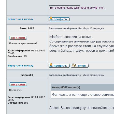
_________________
Iron thoughts came with me and go with me...
Вернуться к началу
Автор 8007
Заголовок сообщения:
Re: Лира Конкреджа
mistform, спасибо за отзыв.
Со спрятанным амулетом как раз натяжки
Искатель приключений
Время
же в рассказе стоит на службе ув
цель и была для двух героев и трех наи
Зарегистрирован:
01.01.1970
03:00
Сообщения:
13
Вернуться к началу
markus50
Заголовок сообщения:
Re: Лира Конкреджа
Автор 8007 писал(а):
Постоялец
Фелицата, а если еще сильнее цеплятьс
Зарегистрирован:
05.04.2007
00:27
Сообщения:
188
Автор, Вы на Фелицату не обижайтесь: она