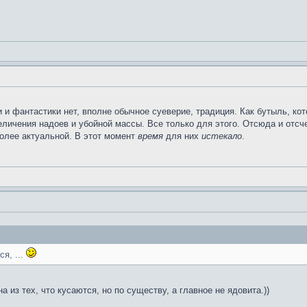
 и фантастики нет, вполне обычное суеверие, традиция. Как бутыль, к
еличения надоев и убойной массы. Все только для этого. Отсюда и отсч
более актуальной. В этот момент
время
для них
истекало
.
я, ...
 из тех, что кусаются, но по существу, а главное не ядовита.))