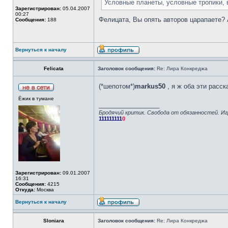
Условные планеты, условные тропики, 
Зарегистрирован:
05.04.2007
00:27
Фелицата, Вы опять авторов царапаете? 
Сообщения:
188
Вернуться к началу
Felicata
Заголовок сообщения:
Re: Лира Конкреджа
(*шепотом*)
markus50
, я ж оба эти расск
Ёжик в тумане
_________________
Бродячий критик. Свобода от обязанностей. Иг
111111111
0
Зарегистрирован:
09.01.2007
16:31
Сообщения:
4215
Откуда:
Москва
Вернуться к началу
Sloniara
Заголовок сообщения:
Re: Лира Конкреджа