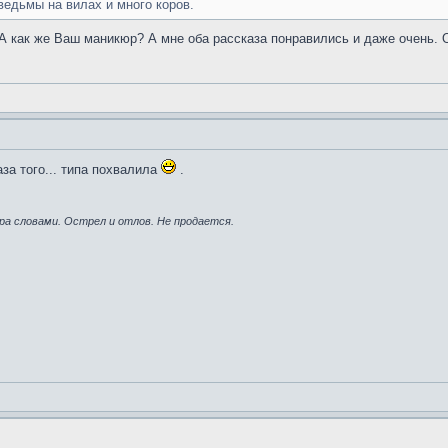
ведьмы на вилах и много коров.
А как же Ваш маникюр? А мне оба рассказа понравились и даже очень. О
аза того... типа похвалила
.
ра словами. Острел и отлов. Не продается.