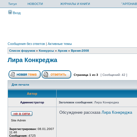
Титул
НОВОСТИ
ЖУРНАЛЫ И КНИГИ
"АРГОНАВ
Вход
Сообщения без ответов
|
Активные темы
Список форумов
»
Конкурсы
»
Архив
»
Время-2008
Лира Конкреджа
Страница
1
из
3
[ Сообщений: 42 ]
Для печати
Автор
Администратор
Заголовок сообщения:
Лира Конкреджа
Обсуждение рассказа
Лира Конкреджа
Site Admin
Зарегистрирован:
08.01.2007
11:46
Сообщения:
4725