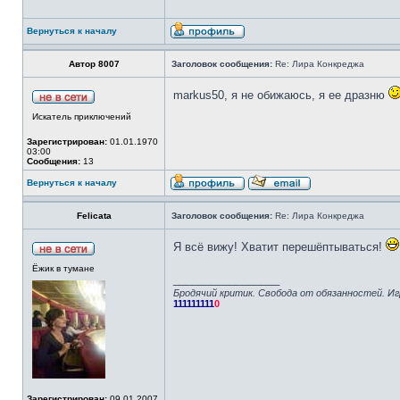
Вернуться к началу
Автор 8007
Заголовок сообщения:
Re: Лира Конкреджа
markus50, я не обижаюсь, я ее дразню
Искатель приключений
Зарегистрирован:
01.01.1970
03:00
Сообщения:
13
Вернуться к началу
Felicata
Заголовок сообщения:
Re: Лира Конкреджа
Я всё вижу! Хватит перешёптываться!
Ёжик в тумане
_________________
Бродячий критик. Свобода от обязанностей. Иг
111111111
0
Зарегистрирован:
09.01.2007