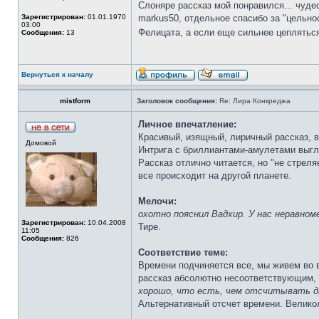
Слоняре рассказ мой понравился... чудеса
Зарегистрирован:
01.01.1970
markus50, отдельное спасибо за "цельнос
03:00
Фелицата, а если еще сильнее цепляться,
Сообщения:
13
Вернуться к началу
mistform
Заголовок сообщения:
Re: Лира Конкреджа
Личное впечатление:
Красивый, изящный, лиричный рассказ, в
Домовой
Интрига с бриллиантами-амулетами выгля
Рассказ отлично читается, но "не стреляе
все происходит на другой планете.
Мелочи:
охотно пояснил Вадхир. У нас неравно
Зарегистрирован:
10.04.2008
Тире.
11:05
Сообщения:
826
Соответствие теме:
Времени подчиняется все, мы живем во в
рассказ абсолютно несоответствующим, 
хорошо, что есть, чем отсчитывать д
Альтернативный отсчет времени. Великол