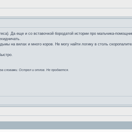
теса). Да еще и со вставочкой бородатой истории про мальчика-помощни
ехидничать.
ьмы на вилах и много коров. Не могу найти логику в столь скоропалител
быстро.
ра словами. Острел и отлов. Не продается.