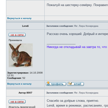
Пожалуй на шестерку-семёрку. Понравил
Вернуться к началу
Lendi
Заголовок сообщения:
Re: Лира Конкреджа
Рассказ очень хороший. Добрый и интере
Приживала
_________________
Никогда не откладывай на завтра то, что
Зарегистрирован:
14.10.2008
12:31
Сообщения:
52
Вернуться к началу
Автор 8007
Заголовок сообщения:
Re: Лира Конкреджа
Спасибо за добрые слова, приятно.
Lendi, время в режимах, расписаниях, г
Искатель приключений