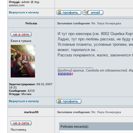
Откуда:
admin @ rbg-
azimut.com
Вернуться к началу
Felicata
Заголовок сообщения:
Re: Лира Конкреджа
И тут про ювелира (см. 8002 Ошибка Кор
Ладно, тут про любовь рассказ, не буду 
Ёжик в тумане
Условные планеты, условные тропики, вед
может, торопился он...
Рассказ понравился, жалко, закончился 
_________________
Бродячий критик. Свобода от обязанностей. Иг
111111111
0
Зарегистрирован:
09.01.2007
16:31
Сообщения:
4215
Откуда:
Москва
Вернуться к началу
markus50
Заголовок сообщения:
Re: Лира Конкреджа
Felicata писал(а):
Постоялец