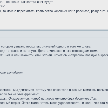
... не иначе, как завтра снег будет.
ть".
 то можно пересчитать количество коровьих ног в рассказе, разделить 
 котором увязано несколько значений одного и того же слова.
дит странно и натянуто. Делать больше нечего скотоводам этим.
т", нет в нем какой-то цели, что-ли. Отчет об интересной поездке в кра
мерно выпадают
ремени, мы двигаемся, потому что наше тело в разные моменты времени
если бы не этот фрагмент:
аты. Оказывается, нашей истории меньше двух десятков Лир.
епный штрих. Этого мало, чтобы меня удовлетворить, и жаль, что эта ли