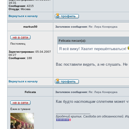
16:31
Сообщения:
4215
Откуда:
Москва
Вернуться к началу
markus50
Заголовок сообщения:
Re: Лира Конкреджа
Felicata писал(а):
Постоялец
Я всё вижу! Хватит перешёптываться!
Зарегистрирован:
05.04.2007
00:27
Сообщения:
188
Вас поставили видеть, а не слушать. Не
Вернуться к началу
Felicata
Заголовок сообщения:
Re: Лира Конкреджа
Как будто
настоящим
сплетням может чт
Ёжик в тумане
_________________
Бродячий критик. Свобода от обязанностей. Иг
111111111
0