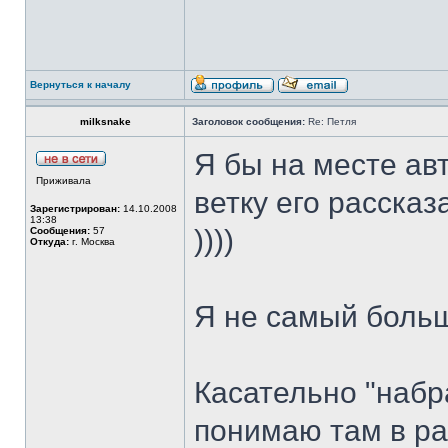
Вернуться к началу
milksnake
Заголовок сообщения:
Re: Петля
Я бы на месте авт
Приживала
ветку его расска
Зарегистрирован:
14.10.2008
13:38
))))
Сообщения:
57
Откуда:
г. Москва
Я не самый боль
Касательно "набра
понимаю там в ра