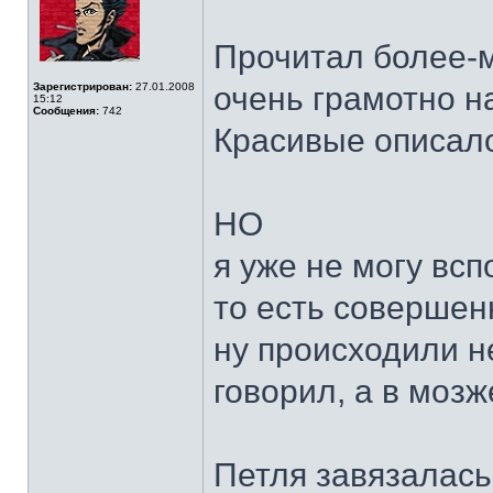
Прочитал более-м
Зарегистрирован:
27.01.2008
очень грамотно н
15:12
Сообщения:
742
Красивые описало
НО
я уже не могу всп
то есть совершен
ну происходили н
говорил, а в мозж
Петля завязалась