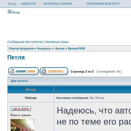
Титул
НОВОСТИ
ЖУРНАЛЫ И КНИГИ
"АРГОНАВТИ ВСЕСВІТУ"
Вход
Сообщения без ответов
|
Активные темы
Список форумов
»
Конкурсы
»
Архив
»
Время-2008
Петля
Страница
2
из
2
[ Сообщений: 30 ]
Для печати
Автор
Felicata
Заголовок сообщения:
Re: Петля
Надеюсь, что авт
Ёжик в тумане
не по теме его ра