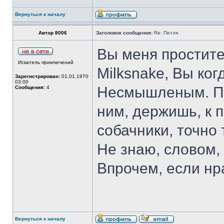
Вернуться к началу
Автор 8006
Заголовок сообщения:
Re: Петля
Вы меня простите
Искатель приключений
Milksnake, Вы ко
Зарегистрирован:
01.01.1970
03:00
Несмышленым. По
Сообщения:
4
ним, держишь, к п
собачники, точно 
Не знаю, словом, 
Впрочем, если нр
Вернуться к началу