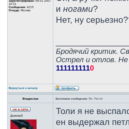
Зарегистрирован:
09.01.2007
16:31
и
ногами
?
Сообщения:
4215
Откуда:
Москва
Нет, ну серьезно
______________
Бродячий критик. С
Острел и отлов. Не
111111111
0
Вернуться к началу
Владислав
Заголовок сообщения:
Re: Петля
Толи я не выспалс
Домовой
ен выдержал пет