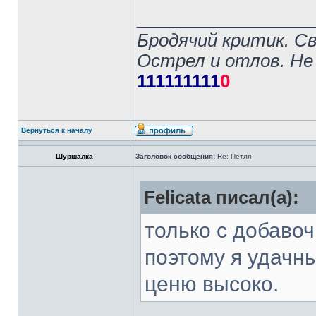
______________
Бродячий критик. С
Острел и отлов. Не
111111111
0
Вернуться к началу
Шуршалка
Заголовок сообщения:
Re: Петля
Felicata писал(а):
только с добаво
поэтому я удачн
ценю высоко.