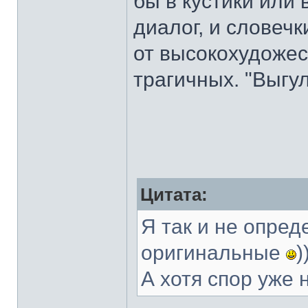
бы в кустики или 
диалог, и словеч
от высокохудоже
трагичных. "Выгул
Цитата:
Я так и не опре
оригинальные
)
А хотя спор уже 