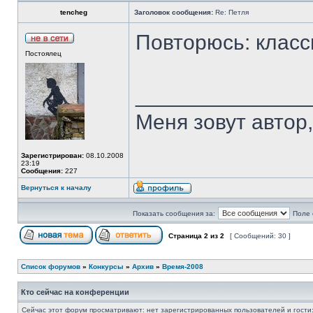
tencheg
Заголовок сообщения:
Re: Петля
Повторюсь: класс
Постоялец
______________
Меня зовут автор, 
Зарегистрирован:
08.10.2008
23:19
Сообщения:
227
Вернуться к началу
Показать сообщения за:
Поле 
Страница
2
из
2
[ Сообщений: 30 ]
Список форумов
»
Конкурсы
»
Архив
»
Время-2008
Кто сейчас на конференции
Сейчас этот форум просматривают: нет зарегистрированных пользователей и гости: