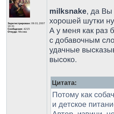
milksnake
, да Вы
хорошей шутки ну
Зарегистрирован:
09.01.2007
16:31
А у меня как раз 
Сообщения:
4215
Откуда:
Москва
с добавочным сло
удачные высказыв
высоко.
Цитата:
Потому как собач
и детское питани
Автор, извини, н