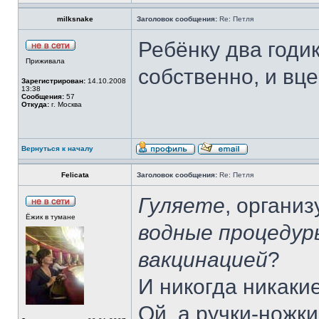
milksnake
Заголовок сообщения:
Re: Петля
Ребёнку два годи
Приживала
собственно, и вце
Зарегистрирован:
14.10.2008
13:38
Сообщения:
57
Откуда:
г. Москва
Вернуться к началу
Felicata
Заголовок сообщения:
Re: Петля
Гуляете
, органи
Ёжик в тумане
водные процеду
вакцинацией
?
И никогда никаки
Ой, а ручки-ножк