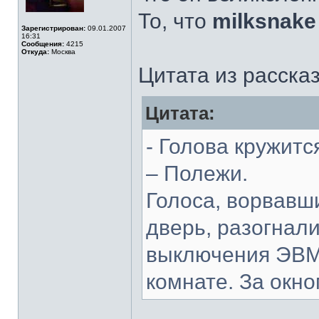
То, что
milksnake
Зарегистрирован:
09.01.2007
16:31
Сообщения:
4215
Откуда:
Москва
Цитата из рассказ
Цитата:
- Голова кружитс
– Полежи.
Голоса, ворвавш
дверь, разогнал
выключения ЭВМ.
комнате. За окн