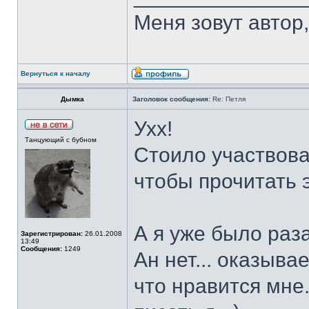
Меня зовут автор, 
Вернуться к началу
Дымка
Заголовок сообщения:
Re: Петля
Ухх!
Танцующий с бубном
Стоило участвоват
чтобы прочитать э
А я уже было раза
Зарегистрирован:
26.01.2008
13:49
Сообщения:
1249
Ан нет... оказыва
что нравится мне