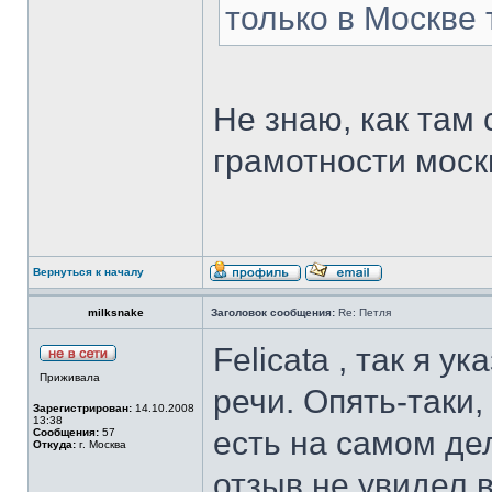
только в Москве 
Не знаю, как там 
грамотности моск
Вернуться к началу
milksnake
Заголовок сообщения:
Re: Петля
Felicata , так я 
Приживала
речи. Опять-таки,
Зарегистрирован:
14.10.2008
13:38
есть на самом де
Сообщения:
57
Откуда:
г. Москва
отзыв не увидел в