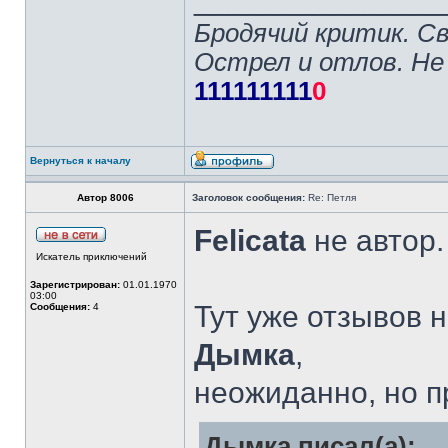
Бродячий критик. С
Острел и отлов. Не
111111111
0
Вернуться к началу
Автор 8006
Заголовок сообщения:
Re: Петля
Felicata
не автор.
Искатель приключений
Зарегистрирован:
01.01.1970
03:00
Тут уже отзывов 
Сообщения:
4
Дымка
,
неожиданно, но п
Дымка писал(а):