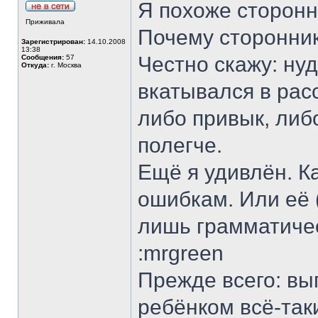
Я похоже сторонни
Приживала
Почему сторонник
Зарегистрирован:
14.10.2008
13:38
Честно скажу: ну
Сообщения:
57
Откуда:
г. Москва
вкатывался в рас
либо привык, либ
полегче.
Ещё я удивлён. К
ошибкам. Или её (
лишь грамматиче
:mrgreen
Прежде всего: выг
ребёнком всё-таки