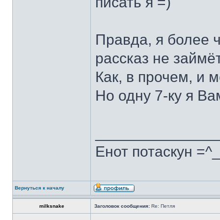
писать я =)
Правда, я более 
рассказ не займёт.
Как, в прочем, и м
Но одну 7-ку я В
______________
Енот потаскун =^
Вернуться к началу
milksnake
Заголовок сообщения:
Re: Петля