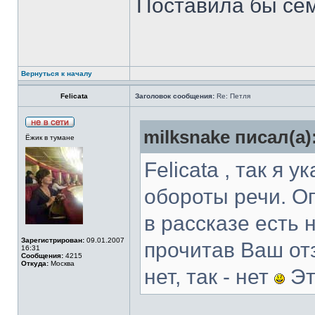
Поставила бы сем
Вернуться к началу
Felicata
Заголовок сообщения:
Re: Петля
milksnake писал(а)
Ёжик в тумане
Felicata , так я 
обороты речи. Оп
в рассказе есть 
Зарегистрирован:
09.01.2007
прочитав Ваш от
16:31
Сообщения:
4215
Откуда:
Москва
нет, так - нет
Эт