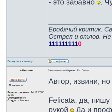
- это забавно
. Ч
______________
Бродячий критик. С
Острел и отлов. Не
111111111
0
Вернуться к началу
milksnake
Заголовок сообщения:
Re: Петля
Автор, извини, н
Приживала
Зарегистрирован:
14.10.2008
13:38
Felicata, да, пиш
Сообщения:
57
Откуда:
г. Москва
рукой
Да и проф