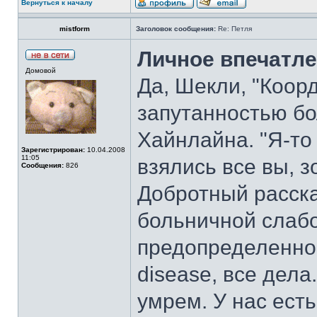
Вернуться к началу
mistform
Заголовок сообщения:
Re: Петля
Личное впечатле
Домовой
Да, Шекли, "Коорд
запутанностью б
Хайнлайна. "Я-то 
Зарегистрирован:
10.04.2008
11:05
взялись все вы, 
Сообщения:
826
Добротный рассказ
больничной слаб
предопределенности
disease, все дел
умрем. У нас есть