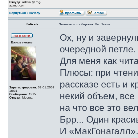
Откуда:
admin @ rbg-
azimut.com
Вернуться к началу
Felicata
Заголовок сообщения:
Re: Петля
Ох, ну и завернул
Ёжик в тумане
очередной петле. 
Для меня как чит
Плюсы: при чтени
рассказе есть и кр
Зарегистрирован:
09.01.2007
16:31
некий объем, все
Сообщения:
4215
Откуда:
Москва
на что все это в
Брр... Один крас
И «МакГонагалл».