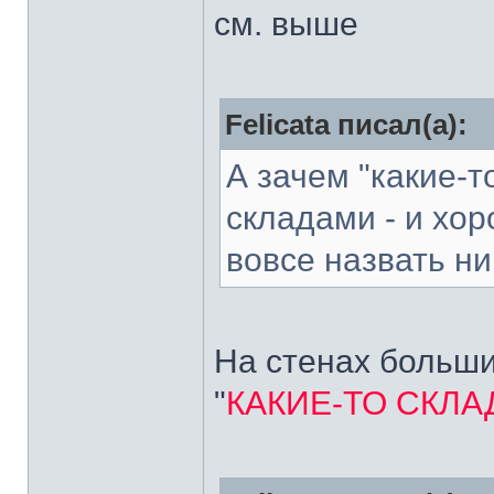
см. выше
Felicata писал(а):
А зачем "какие-т
складами - и хо
вовсе назвать ни
На стенах больш
"
КАКИЕ-ТО СКЛ