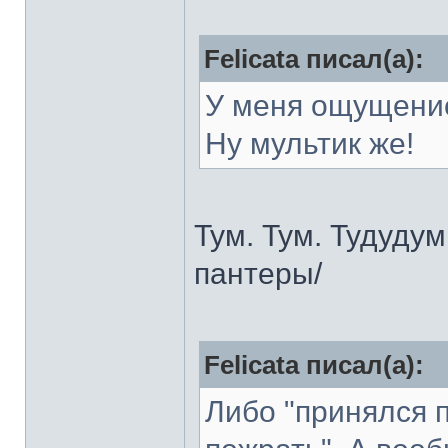
Felicata писал(а):
У меня ощущение
Ну мультик же!
Тум. Тум. Тудудум
пантеры/
Felicata писал(а):
Либо "принялся п