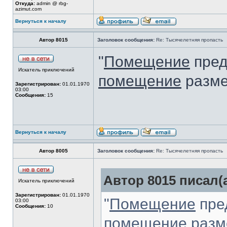
Откуда:
admin @ rbg-
azimut.com
Вернуться к началу
Автор 8015
Заголовок сообщения:
Re: Тысячелетняя пропасть
"
Помещение
пред
Искатель приключений
помещение
разме
Зарегистрирован:
01.01.1970
03:00
Сообщения:
15
Вернуться к началу
Автор 8005
Заголовок сообщения:
Re: Тысячелетняя пропасть
Автор 8015 писал(а
Искатель приключений
Зарегистрирован:
01.01.1970
"
Помещение
пре
03:00
Сообщения:
10
помещение
разме