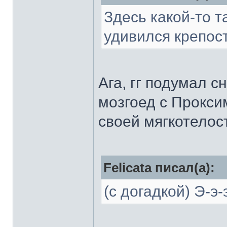
Здесь какой-то т
удивился крепос
Ага, гг подумал с
мозгоед с Прокси
своей мягкотелос
Felicata писал(а):
(с догадкой) Э-э-