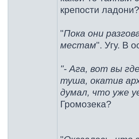
крепости ладони
"
Пока они разгов
местам
". Угу. В
"- Ага, вот вы гд
туша, окатив арх
думал, что уже у
Громозека?