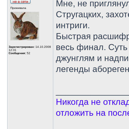
Мне, не пригляну
Приживала
Стругацких, захот
интриги.
Быстрая расшифр
весь финал. Суть
Зарегистрирован:
14.10.2008
12:31
Сообщения:
52
джунглям и надпи
легенды аборегено
______________
Никогда не откла
отложить на посл