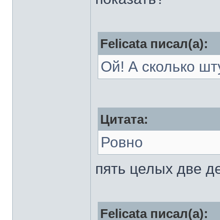
Felicata писал(а):
Ой! А сколько шт
Цитата:
Ровно
пять целых две д
Felicata писал(а):