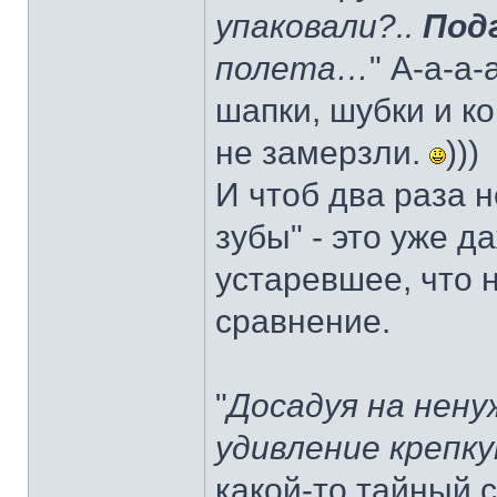
упаковали?..
Под
полета…
" А-а-а-
шапки, шубки и к
не замерзли.
)))
И чтоб два раза 
зубы" - это уже д
устаревшее, что 
сравнение.
"
Досадуя на нену
удивление крепку
какой-то тайный с