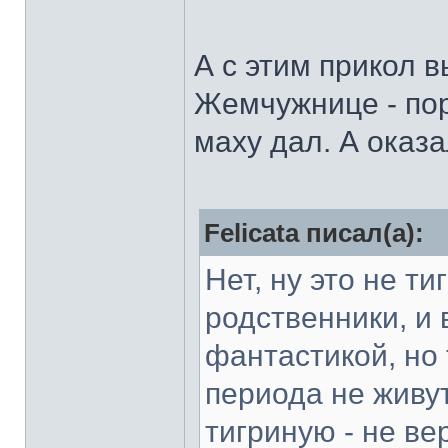
А с этим прикол 
Жемчужнице - пор
маху дал. А оказ
Felicata писал(а):
Нет, ну это не т
родственники, и
фантастикой, но
периода не живут
тигриную - не ве