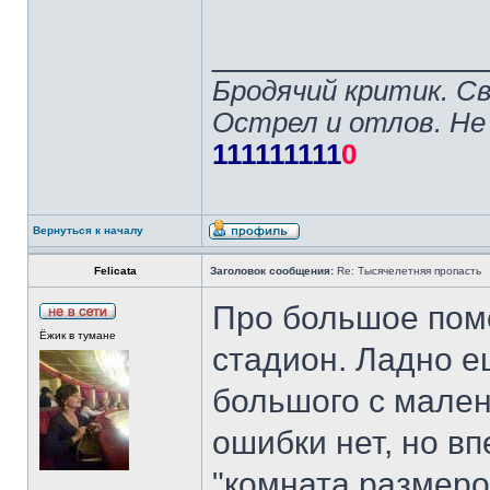
______________
Бродячий критик. С
Острел и отлов. Не
111111111
0
Вернуться к началу
Felicata
Заголовок сообщения:
Re: Тысячелетняя пропасть
Про большое пом
Ёжик в тумане
стадион. Ладно е
большого с малень
ошибки нет, но в
"комната размеро