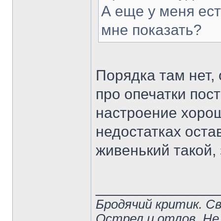
А еще у меня ест
мне показать?
Порядка там нет,
про опечатки пос
настроение хорош
недостатках оста
живенький такой,
______________
Бродячий критик. С
Острел и отлов. Не