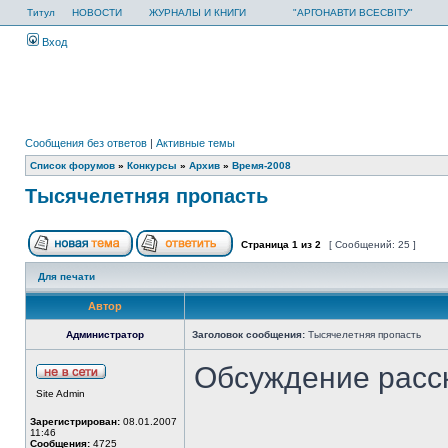
Титул
НОВОСТИ
ЖУРНАЛЫ И КНИГИ
"АРГОНАВТИ ВСЕСВІТУ"
Вход
Сообщения без ответов
|
Активные темы
Список форумов
»
Конкурсы
»
Архив
»
Время-2008
Тысячелетняя пропасть
Страница
1
из
2
[ Сообщений: 25 ]
Для печати
Автор
Администратор
Заголовок сообщения:
Тысячелетняя пропасть
Обсуждение расс
Site Admin
Зарегистрирован:
08.01.2007
11:46
Сообщения:
4725