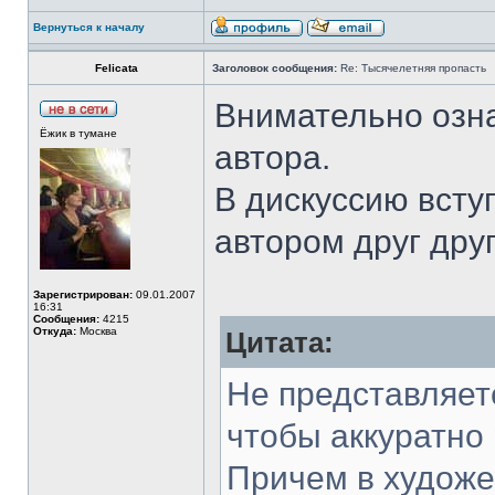
Вернуться к началу
Felicata
Заголовок сообщения:
Re: Тысячелетняя пропасть
Внимательно озн
Ёжик в тумане
автора.
В дискуссию вступ
автором друг дру
Зарегистрирован:
09.01.2007
16:31
Сообщения:
4215
Откуда:
Москва
Цитата:
Не представляете
чтобы аккуратно 
Причем в художе