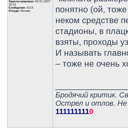
Зарегистрирован:
09.01.2007
16:31
понятно (ой, тоже
Сообщения:
4215
Откуда:
Москва
неком средстве п
стадионы, в плац
взяты, проходы уз
И называть главн
– тоже не очень 
______________
Бродячий критик. С
Острел и отлов. Не
111111111
0