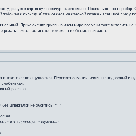
ксту, рисуете картинку чересчур старательно. Похвально - но перебор.
 подошел к пульту. Кирза лежала на красной кнопке
- всем всё сразу п
нальный. Приключения группы в ином мире-времени тоже читались не бе
о резать- смысл останется тем же, а в объеме выиграете.
, а в тексте ее не ощущается. Пересказ событий, излишне подробный и н
ь слабенькая.
ачный рассказ.
 без шпаргалки не обойтись. ^_^
хотел
но-таки, опрятную наружность.
е