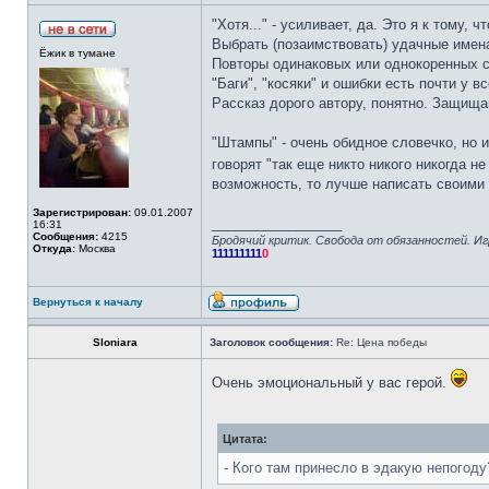
"Хотя..." - усиливает, да. Это я к тому,
Выбрать (позаимствовать) удачные имена 
Ёжик в тумане
Повторы одинаковых или однокоренных сл
"Баги", "косяки" и ошибки есть почти у 
Рассказ дорого автору, понятно. Защищай
"Штампы" - очень обидное словечко, но 
говорят "так еще никто никого никогда н
возможность, то лучше написать своими
Зарегистрирован:
09.01.2007
_________________
16:31
Сообщения:
4215
Бродячий критик. Свобода от обязанностей. Иг
Откуда:
Москва
111111111
0
Вернуться к началу
Sloniara
Заголовок сообщения:
Re: Цена победы
Очень эмоциональный у вас герой.
Цитата:
- Кого там принесло в эдакую непогоду?