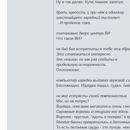
Ну и так далее. Куча лишних запятых.
брать крепость и при чём в одиночку
шестнадцати зарядный пистолет
…И пробелов тоже.
титановые двери центра ВИ
Что такое ВИ?
не дай Бог встретиться тебе эта обра
Это становиться интересно
для «языка» он как раз сгодиться
придельную осторожность
Охохонюшки.
компьютер изредка выдавал звуковой си
Беспомощно. Изредка пищал, гудел, биби
он мог потрясти своей помпезностью
Мог, но не потряс?
Вообще, описание мегаполиса очень глю
Огромные воронки испещрили его вдоль 
Воронки - круглые, "вдоль и поперек" в 
Многие башни превратились в бетонные 
То есть бетонные груды - это лучше, чем