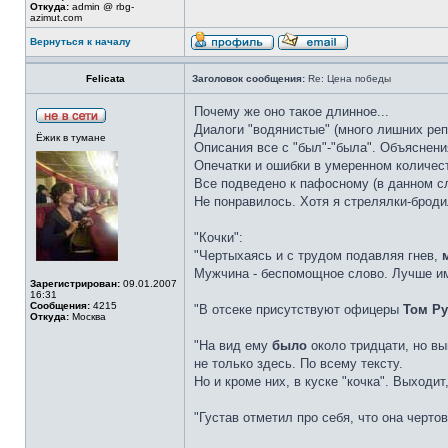
Откуда:
admin @ rbg-
azimut.com
Вернуться к началу
Felicata
Заголовок сообщения:
Re: Цена победы
Почему же оно такое длинное...
Диалоги "водянистые" (много лишних реп
Ёжик в тумане
Описания все с "был"-"была". Объяснени
Опечатки и ошибки в умеренном количест
Все подведено к пафосному (в данном с
Не понравилось. Хотя я стрелялки-брод
"Кочки":
"Чертыхаясь и с трудом подавляя гнев,
Мужчина - беспомощное слово. Лучше и
Зарегистрирован:
09.01.2007
16:31
Сообщения:
4215
"В отсеке присутствуют офицеры
Том Р
Откуда:
Москва
"На вид ему
было
около тридцати, но вы
не только здесь. По всему тексту.
Но и кроме них, в куске "кочка". Выходит,
"Густав отметил про себя, что она черто