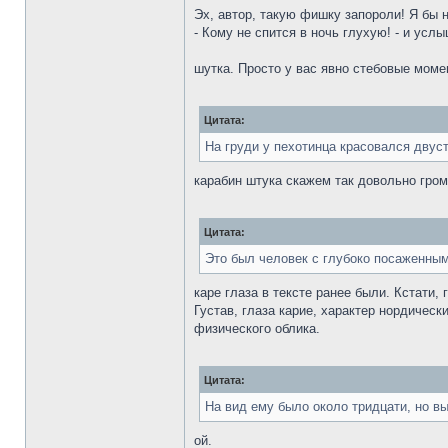
Эх, автор, такую фишку запороли! Я бы н
- Кому не спится в ночь глухую! - и услы
шутка. Просто у вас явно стебовые момен
Цитата:
На груди у пехотинца красовался двус
карабин штука скажем так довольно гром
Цитата:
Это был человек с глубоко посаженным
каре глаза в тексте ранее были. Кстати,
Густав, глаза карие, характер нордическ
физического облика.
Цитата:
На вид ему было около тридцати, но в
ой.