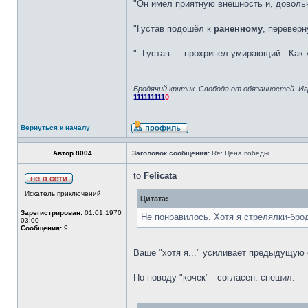
"Он имел приятную внешность и, довольн
"Густав подошёл к
раненному
, переверн
"- Густав…- прохрипел умирающий.- Как 
_________________
Бродячий критик. Свобода от обязанностей. Иг
111111111
0
Вернуться к началу
Автор 8004
Заголовок сообщения:
Re: Цена победы
to
Felicata
Искатель приключений
Цитата:
Зарегистрирован:
01.01.1970
Не понравилось. Хотя я стрелялки-бр
03:00
Сообщения:
9
Ваше "хотя я..." усиливает предыдущую 
По поводу "кочек" - согласен: спешил.