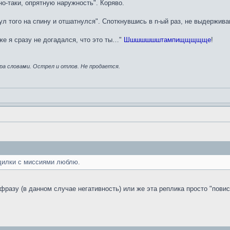
о-таки, опрятную наружность". Коряво.
ул того на спину и отшатнулся". Споткнувшись в n-ый раз, не выдержив
же я сразу не догадался, что это ты…"
Шшшшшшштампищщщщще
!
ра словами. Острел и отлов. Не продается.
одилки с миссиями люблю.
фразу (в данном случае негативность) или же эта реплика просто "повис