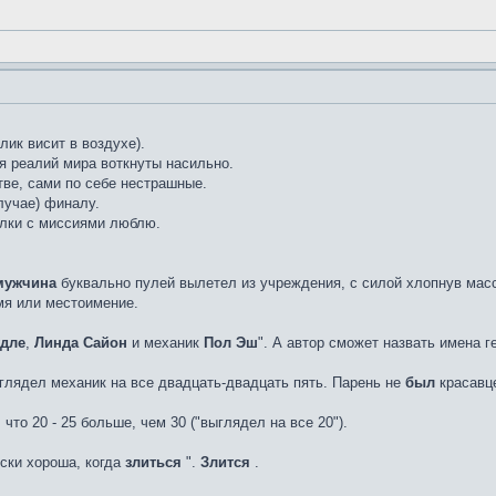
лик висит в воздухе).
я реалий мира воткнуты насильно.
ве, сами по себе нестрашные.
лучае) финалу.
илки с миссиями люблю.
мужчина
буквально пулей вылетел из учреждения, с силой хлопнув масс
мя или местоимение.
удле
,
Линда Сайон
и механик
Пол Эш
". А автор сможет назвать имена г
глядел механик на все двадцать-двадцать пять. Парень не
был
красавце
 что 20 - 25 больше, чем 30 ("выглядел на все 20").
вски хороша, когда
злиться
".
Злится
.