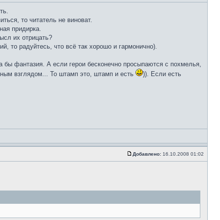
ть.
ться, то читатель не виноват.
ная придирка.
мысл их отрицать?
й, то радуйтесь, что всё так хорошо и гармонично).
ла бы фантазия. А если герои бесконечно просыпаются с похмелья,
енным взглядом... То штамп это, штамп и есть
)). Если есть
Добавлено:
16.10.2008 01:02