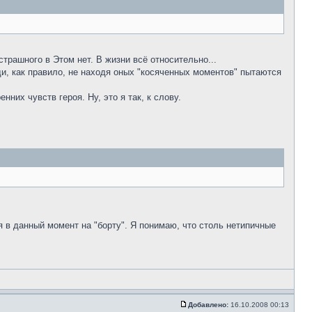
страшного в Этом нет. В жизни всё относительно...
юди, как правило, не находя оных "косяченных моментов" пытаются
них чувств героя. Ну, это я так, к слову.
я в данный момент на "борту". Я понимаю, что столь нетипичные
Добавлено:
16.10.2008 00:13