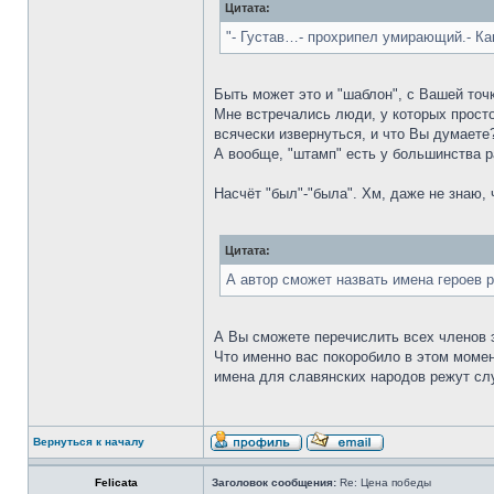
Цитата:
"- Густав…- прохрипел умирающий.- 
Быть может это и "шаблон", с Вашей точк
Мне встречались люди, у которых просто 
всячески извернуться, и что Вы дума
А вообще, "штамп" есть у большинства ра
Насчёт "был"-"была". Хм, даже не знаю, 
Цитата:
А автор сможет назвать имена героев 
А Вы сможете перечислить всех членов э
Что именно вас покоробило в этом момен
имена для славянских народов режут слу
Вернуться к началу
Felicata
Заголовок сообщения:
Re: Цена победы