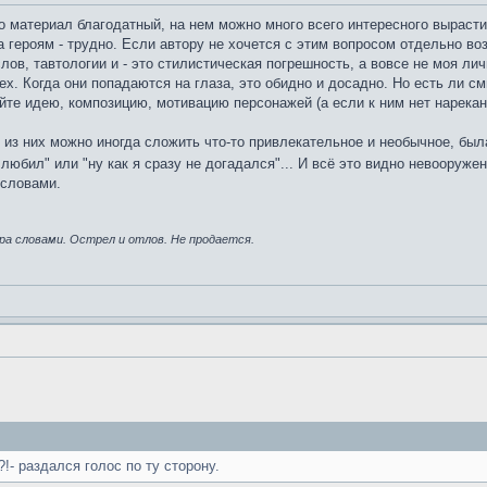
 что материал благодатный, на нем можно много всего интересного вырасти
героям - трудно. Если автору не хочется с этим вопросом отдельно вози
ов, тавтологии и - это стилистическая погрешность, а вовсе не моя лич
всех. Когда они попадаются на глаза, это обидно и досадно. Но есть ли с
те идею, композицию, мотивацию персонажей (а если к ним нет нарекани
и из них можно иногда сложить что-то привлекательное и необычное, бы
е любил" или "ну как я сразу не догадался"... И всё это видно невооруж
 словами.
ра словами. Острел и отлов. Не продается.
!- раздался голос по ту сторону.