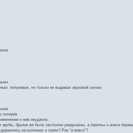
зина
гнал
кал, попукивал, но только не выдавал звуковой сигнал.
чное.
и поперёк.
применении к ним неудачно.
груды, другие же были частично разрушены, а третьи и вовсе держал
 держались на колоннах и сваях? Раз "и вовсе"?