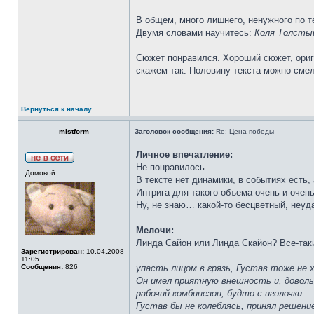
В общем, много лишнего, ненужного по те
Двумя словами научитесь:
Коля Толстый
Сюжет понравился. Хороший сюжет, ориги
скажем так. Половину текста можно смел
Вернуться к началу
mistform
Заголовок сообщения:
Re: Цена победы
Личное впечатление:
Не понравилось.
Домовой
В тексте нет динамики, в событиях есть
Интрига для такого объема очень и очен
Ну, не знаю… какой-то бесцветный, неуд
Мелочи:
Линда Сайон или Линда Скайон? Все-таки
Зарегистрирован:
10.04.2008
11:05
Сообщения:
826
упасть лицом в грязь, Густав тоже не 
Он имел приятную внешность и, доволь
рабочий комбинезон, будто с иголочки
Густав бы не колеблясь, принял решени