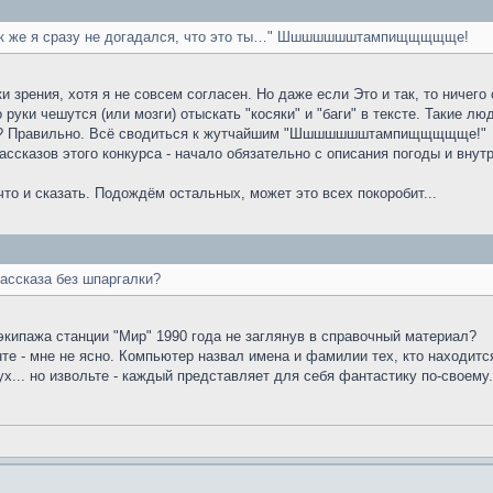
Как же я сразу не догадался, что это ты…" Шшшшшшштампищщщщще!
и зрения, хотя я не совсем согласен. Но даже если Это и так, то ничего 
руки чешутся (или мозги) отыскать "косяки" и "баги" в тексте. Такие л
ете? Правильно. Всё сводиться к жутчайшим "Шшшшшшштампищщщщще!"
ссказов этого конкурса - начало обязательно с описания погоды и внутрен
что и сказать. Подождём остальных, может это всех покоробит...
рассказа без шпаргалки?
кипажа станции "Мир" 1990 года не заглянув в справочный материал?
те - мне не ясно. Компьютер назвал имена и фамилии тех, кто находитс
х... но извольте - каждый представляет для себя фантастику по-своему.