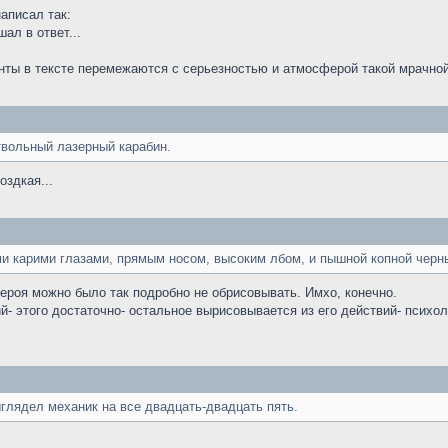
аписал так:
шал в ответ...
ты в тексте перемежаются с серьезностью и атмосферой такой мрачной, 
твольный лазерный карабин.
оздкая...
и карими глазами, прямым носом, высоким лбом, и пышной копной черн
 героя можно было так подробно не обрисовывать. Имхо, конечно.
ий- этого достаточно- остальное вырисовывается из его действий- психо
ыглядел механик на все двадцать-двадцать пять.