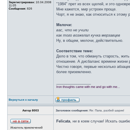
Зарегистрирован:
10.04.2008
"1984" прет из всех щелей, и это одновр
11:05
Сообщения:
826
Мне кажется, мир устроен проще.
Чорт, я не знаю, как относиться к этому
Мелочи:
вас, что не учили
как того возжелал кучка мерзавцев
Ну, в общем, мелочи, действительно.
Соответствие теме:
Дело в том, что обмануть старость, жит
отношение. А дисбаланс времени жизни р
Честно говоря, первые несколько абзацев
более приземленно.
_________________
Iron thoughts came with me and go with me...
Вернуться к началу
Автор 8003
Заголовок сообщения:
Re: Папа, разбей шарик!
Felicata
, ни в коем случае! Искать ошиб
Искатель приключений