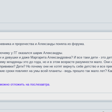
невника и пророчества и Александы поняла из форума.
почему у ГГ оказался шарик Александры.
и и девушки и даже Маргарита Александровна? И все таки дети - это д
ему младенцы это до года, но и в этом возрасте разумности мало. Они н
 прививки? Дети? Но почему они не хотят вернуть себе детство и все пр
кие сроки повлиял на умы всей планеты - ведь прошло так мало лет? Как
 можно отложить на послезавтра.