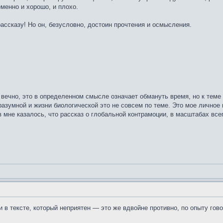
еменно и хорошо, и плохо.
 рассказу! Но он, безусловно, достоин прочтения и осмысления.
ь вечно, это в определенном смысле означает обмануть время, но к тем
азумной и жизни биологической это не совсем по теме. Это мое личное 
 мне казалось, что рассказ о глобальной контрамоции, в масштабах всег
ки в тексте, который неприятен — это же вдвойне противно, по опыту го