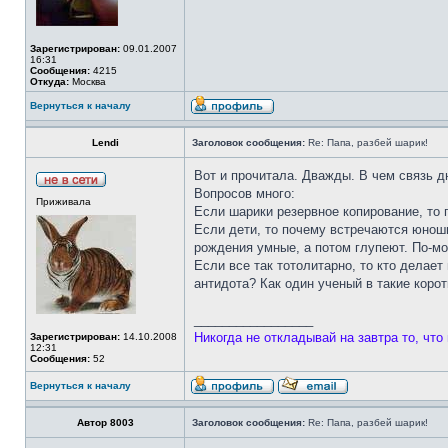
Зарегистрирован:
09.01.2007
16:31
Сообщения:
4215
Откуда:
Москва
Вернуться к началу
Lendi
Заголовок сообщения:
Re: Папа, разбей шарик!
Вот и прочитала. Дважды. В чем связь д
Вопросов много:
Приживала
Если шарики резервное копирование, то 
Если дети, то почему встречаются юнош
рождения умные, а потом глупеют. По-мо
Если все так тотолитарно, то кто делает
антидота? Как один ученый в такие корот
_________________
Никогда не откладывай на завтра то, что
Зарегистрирован:
14.10.2008
12:31
Сообщения:
52
Вернуться к началу
Автор 8003
Заголовок сообщения:
Re: Папа, разбей шарик!