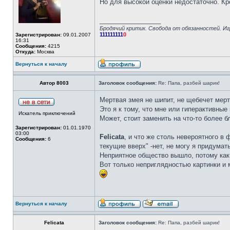
Но для высокой оценки недостаточно. Кро
_________________
Бродячий критик. Свобода от обязанностей. Иг
111111111
0
Зарегистрирован:
09.01.2007
16:31
Сообщения:
4215
Откуда:
Москва
Вернуться к началу
Автор 8003
Заголовок сообщения:
Re: Папа, разбей шарик!
Мертвая змея не шипит, не щебечет мерт
Это я к тому, что мне или гиперактивны
Искатель приключений
Может, стоит заменить на что-то более б
Зарегистрирован:
01.01.1970
03:00
Felicata
, и что же столь невероятного в
Сообщения:
6
текущие вверх" -нет, не могу я придума
Неприятное общество вышло, потому как 
Вот только неприглядностью картинки и м
Вернуться к началу
Felicata
Заголовок сообщения:
Re: Папа, разбей шарик!