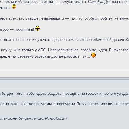
ых, техницкий прогресс, автоматы.. полуавтоматы. Семейка Джетсонов в
имать!
ляют всех, кто старше четырнадцати — так что, особых проблем не вижу.
Авторр — прримитив!
 тексте. Но все-таки уточню: пророчество написано обиженной девочкой,
штуку, и не только у АБС. Неперспективная, поверьте, идея. В качестве 
время так серьезно отрецать другие рассказы, эх...
 бы для того, чтобы одеть-раздеть, посадить на горшок и прочего ухода
осмотрите, кое-где проблемы с пробелами. То их после тире нет, то пер
ра словами. Острел и отлов. Не продается.