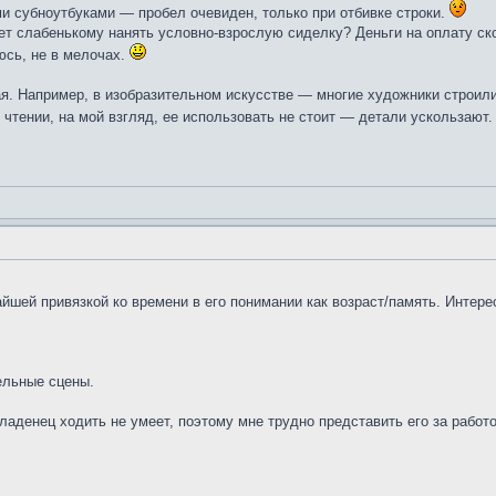
ми субноутбуками — пробел очевиден, только при отбивке строки.
ет слабенькому нанять условно-взрослую сиделку? Деньги на оплату ск
юсь, не в мелочах.
ая. Например, в изобразительном искусстве — многие художники строил
 чтении, на мой взгляд, ее использовать не стоит — детали ускользают.
йшей привязкой ко времени в его понимании как возраст/память. Интере
дельные сцены.
младенец ходить не умеет, поэтому мне трудно представить его за работ