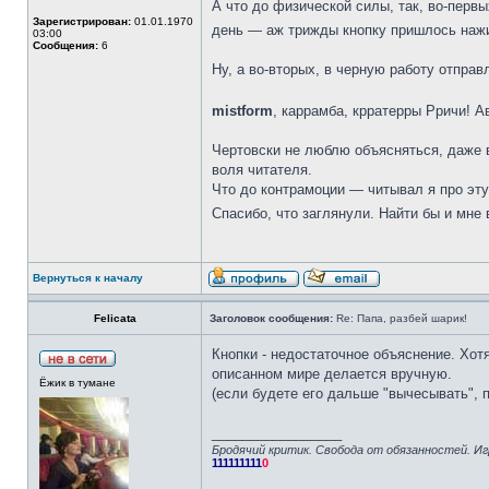
А что до физической силы, так, во-перв
Зарегистрирован:
01.01.1970
день — аж трижды кнопку пришлось наж
03:00
Сообщения:
6
Ну, а во-вторых, в черную работу отправ
mistform
, каррамба, крратерры Рричи! 
Чертовски не люблю объясняться, даже в
воля читателя.
Что до контрамоции — читывал я про эту 
Спасибо, что заглянули. Найти бы и мне 
Вернуться к началу
Felicata
Заголовок сообщения:
Re: Папа, разбей шарик!
Кнопки - недостаточное объяснение. Хотя
описанном мире делается вручную.
Ёжик в тумане
(если будете его дальше "вычесывать", п
_________________
Бродячий критик. Свобода от обязанностей. Иг
111111111
0