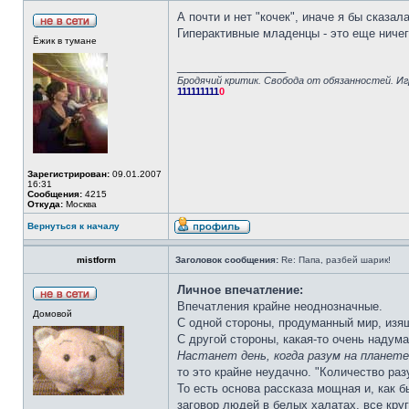
А почти и нет "кочек", иначе я бы сказал
Гиперактивные младенцы - это еще ниче
Ёжик в тумане
_________________
Бродячий критик. Свобода от обязанностей. Иг
111111111
0
Зарегистрирован:
09.01.2007
16:31
Сообщения:
4215
Откуда:
Москва
Вернуться к началу
mistform
Заголовок сообщения:
Re: Папа, разбей шарик!
Личное впечатление:
Впечатления крайне неоднозначные.
Домовой
С одной стороны, продуманный мир, изя
С другой стороны, какая-то очень надума
Настанет день, когда разум на планет
то это крайне неудачно. "Количество ра
То есть основа рассказа мощная и, как 
заговор людей в белых халатах, все кр