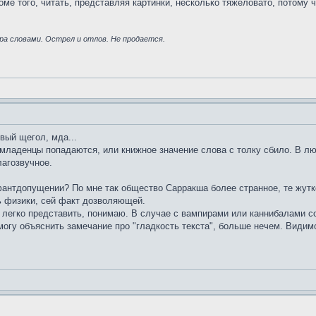
ме того, читать, представляя картинки, несколько тяжеловато, потому ч
ра словами. Острел и отлов. Не продается.
вый щегол, мда...
е младенцы попадаются, или книжное значение слова с толку сбило. В л
лагозвучное.
 фантдопущении? По мне так общество Сарракша более странное, те жутк
ть физики, сей факт дозволяющей.
легко представить, понимаю. В случае с вампирами или каннибалами со
огу объяснить замечание про "гладкость текста", больше нечем. Видимо