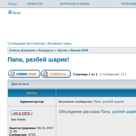
Титул
НОВОСТИ
ЖУРНАЛЫ И КНИГИ
"АРГОНАВ
Вход
Сообщения без ответов
|
Активные темы
Список форумов
»
Конкурсы
»
Архив
»
Время-2008
Папа, разбей шарик!
Страница
1
из
1
[ Сообщений: 12 ]
Для печати
Автор
Администратор
Заголовок сообщения:
Папа, разбей шарик!
Обсуждение рассказа
Папа, разбей шари
Site Admin
Зарегистрирован:
08.01.2007
11:46
Сообщения:
4725