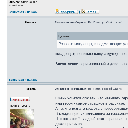
Откуда:
admin @ rbg-
azimut.com
Вернуться к началу
Sloniara
Заголовок сообщения:
Re: Папа, разбей шарик!
Цитата:
Розовые младенцы, в подметающих ули
младенцы(я понимаю вашу задумку ,но эт
Впечатление - оригинальный и довольно 
Вернуться к началу
Felicata
Заголовок сообщения:
Re: Папа, разбей шарик!
Очень хочется сказать, что называть гер
имя героя - самое страшное в рассказе.
Ёжик в тумане
А то, что вся эта красота с перевертыш
В младенцев, ухаживающих за взрослыми
Что остается? Гладкий текст, красивая ф
даже прилично.