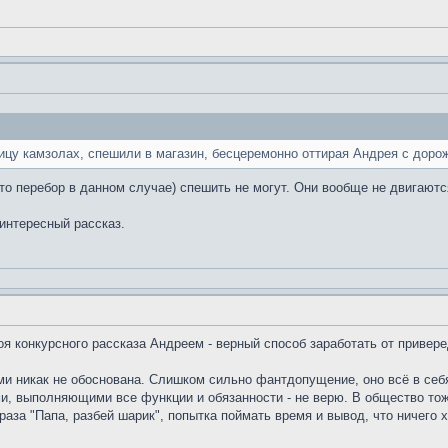
цу камзолах, спешили в магазин, бесцеремонно оттирая Андрея с дорож
о перебор в данном случае) спешить не могут. Они вообще не двигаются
интересный рассказ.
оя конкурсного рассказа Андреем - верный способ заработать от привере
ами никак не обоснована. Слишком сильно фантдопущение, оно всё в себ
, выполняющими все функции и обязанности - не верю. В общество тож
раза "Папа, разбей шарик", попытка поймать время и вывод, что ничего 