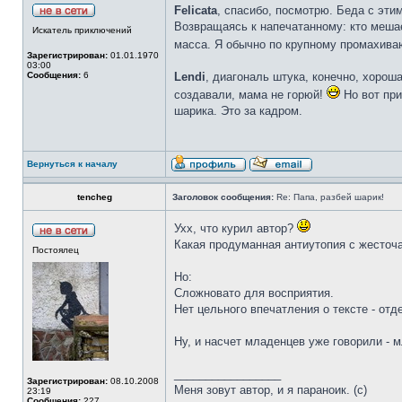
Felicata
, спасибо, посмотрю. Беда с эти
Возвращаясь к напечатанному: кто меша
Искатель приключений
масса. Я обычно по крупному промахива
Зарегистрирован:
01.01.1970
03:00
Сообщения:
6
Lendi
, диагональ штука, конечно, хорош
создавали, мама не горюй!
Но вот при
шарика. Это за кадром.
Вернуться к началу
tencheg
Заголовок сообщения:
Re: Папа, разбей шарик!
Ухх, что курил автор?
Какая продуманная антиутопия с жесточа
Постоялец
Но:
Сложновато для восприятия.
Нет цельного впечатления о тексте - от
Ну, и насчет младенцев уже говорили - 
_________________
Зарегистрирован:
08.10.2008
Меня зовут автор, и я параноик. (с)
23:19
Сообщения:
227