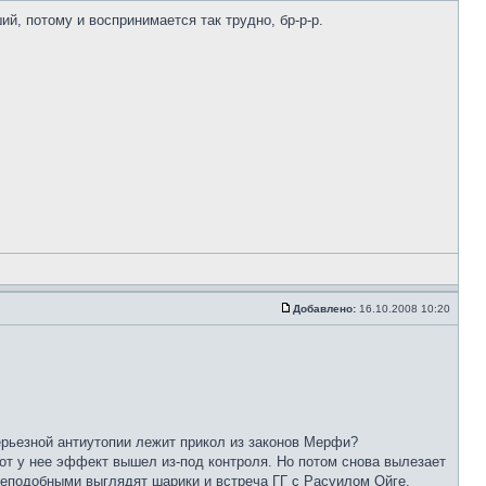
ший, потому и воспринимается так трудно, бр-р-р.
Добавлено:
16.10.2008 10:20
серьезной антиутопии лежит прикол из законов Мерфи?
вот у нее эффект вышел из-под контроля. Но потом снова вылезает
леподобными выглядят шарики и встреча ГГ с Расуилом Ойге.