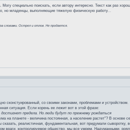
а. Могу специально поискать, если автору интересно. Текст как раз хоро
го, но младенцы, выполняющие тяжелую физическую работу...
ра словами. Острел и отлов. Не продается.
щно сконстуированный, со своими законами, проблемами и устройством.
нная ситуация. Если корень ее лежит вот в этой фразе:
е достигнет предела. Но люди будут по прежнему рождаться
зума на планете - величина постоянная, а население растет"? В основе 
бы сказать, реалистичная, фундаментальная, вот придумали сыворотку, 
угом враги, контролируемое общество, мы все умрем. Надуманными, роя