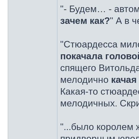
"- Будем… - авто
зачем как?
" А в 
"Стюардесса мил
покачала голово
спящего Витольда
мелодично
качая
Какая-то стюарде
мелодичных. Скри
"...было королем
придворным ювел