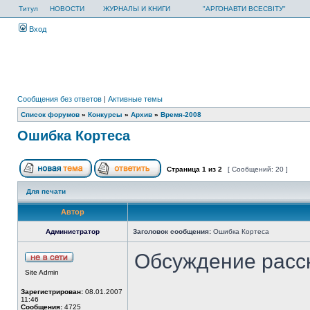
Титул
НОВОСТИ
ЖУРНАЛЫ И КНИГИ
"АРГОНАВТИ ВСЕСВІТУ"
Вход
Сообщения без ответов
|
Активные темы
Список форумов
»
Конкурсы
»
Архив
»
Время-2008
Ошибка Кортеса
Страница
1
из
2
[ Сообщений: 20 ]
Для печати
Автор
Администратор
Заголовок сообщения:
Ошибка Кортеса
Обсуждение расс
Site Admin
Зарегистрирован:
08.01.2007
11:46
Сообщения:
4725