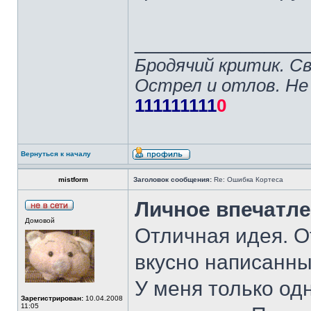
______________
Бродячий критик. С
Острел и отлов. Не
111111111
0
Вернуться к началу
mistform
Заголовок сообщения:
Re: Ошибка Кортеса
Личное впечатле
Домовой
Отличная идея. О
вкусно написанны
У меня только од
Зарегистрирован:
10.04.2008
11:05