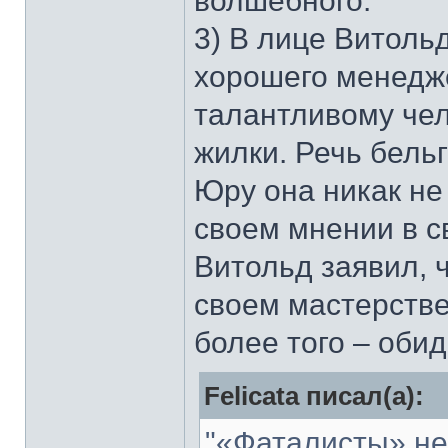
волшебного.
3) В лице Витоль
хорошего менедже
талантливому че
жилки. Речь бель
Юру она никак не 
своем мнении в с
Витольд заявил, 
своем мастерстве
более того – обид
Felicata писал(а):
"«Фаталисты» н