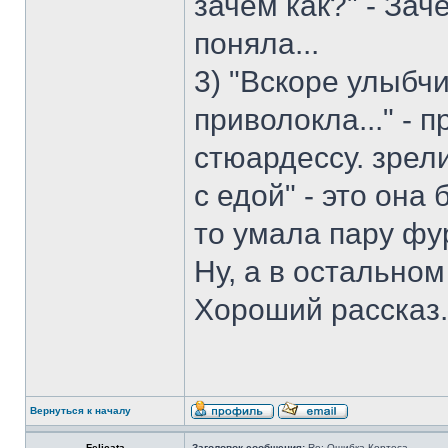
зачем как?" - Зач
поняла...
3) "Вскоре улыбч
приволокла..." -
стюардессу. зрел
с едой" - это она
то умала пару фур
Ну, а в остально
Хороший рассказ.
Вернуться к началу
Felicata
Заголовок сообщения:
Re: Ошибка Кортеса