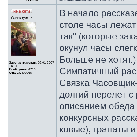
В начало рассказ
Ёжик в тумане
столе часы лежат 
так" (которые зак
окунул часы слегк
Больше не хотят.)
Зарегистрирован:
09.01.2007
16:31
Симпатичный расс
Сообщения:
4215
Откуда:
Москва
Связка Часовщик-
долгий перелет с
описанием обеда (
конкурсных расска
ковые), гранаты и