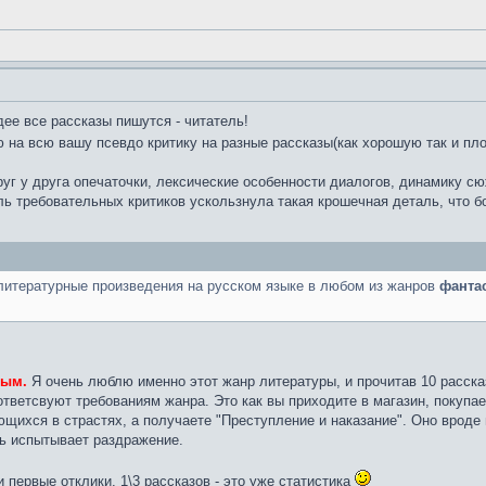
идее все рассказы пишутся - читатель!
на всю вашу псевдо критику на разные рассказы(как хорошую так и пло
руг у друга опечаточки, лексические особенности диалогов, динамику с
оль требовательных критиков ускользнула такая крошечная деталь, что
литературные произведения на русском языке в любом из жанров
фанта
тым.
Я очень люблю именно этот жанр литературы, и прочитав 10 рассказ
оответсвуют требованиям жанра. Это как вы приходите в магазин, покупа
щихся в страстях, а получаете "Преступление и наказание". Оно вроде 
ь испытывает раздражение.
 первые отклики. 1\3 рассказов - это уже статистика