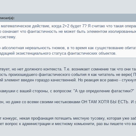
писал(а):
математическое действие, когда 2+2 будет 7? Я считаю что такая опера
о означает что фантастичность не может быть элементом изолированных
систему.
 абсолютная нереальность гномов, в то время как существование оби
адацией экзистенциального статуса фантастических объектов.
вует, но нет должного контекста. Т.е. возникает сомнение так что они 
ность произошедшего фантастического события я как читатель не верю( 
й элемент введен гораздо качественней. Но реакция все равно - стукнул
 камушки с вашей стороны, с вопросом: "А где определение фатастики?"
чен, но даже со всеми своими нестыковками ОН ТАМ ХОТЯ БЫ ЕСТЬ. И э
т конкурс, некая профанация потешить местную тусовку, которая уже за
кает вопрос к администрации и местному комьюнити, раз вы пишете что 