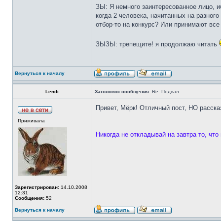
ЗЫ: Я немного заинтересованное лицо, иб
когда 2 человека, начитанных на разного
отбор-то на конкурс? Или принимают все
ЗЫЗЫ: трепещите! я продолжаю читать
Вернуться к началу
Lendi
Заголовок сообщения:
Re: Подвал
Привет, Мёрк! Отличный пост, НО расска
Приживала
_________________
Никогда не откладывай на завтра то, что
Зарегистрирован:
14.10.2008
12:31
Сообщения:
52
Вернуться к началу