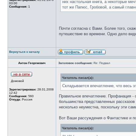
них настольная книга, а некоторые меч
03:00
Сообщения:
1
тот же Папюс, Гробовой, а самый глав
Почти согласна с Вами. Более того, скаж
путешествие во времени. Одно дело виде
Вернуться к началу
Антон Георгиевич
Заголовок сообщения:
Re: Подвал
Читатель писал(а):
Домовой
Складывается впечатление, что весь эт
Зарегистрирован:
28.01.2008
12:42
Правильное впечатление. Профанация - 
Сообщения:
560
Откуда:
Россия
большинства представленных рассказов ни
несколько неуместна, поскольку эти сам
Вот Ваши рассуждения о Фантастике и пс
Читатель писал(а):