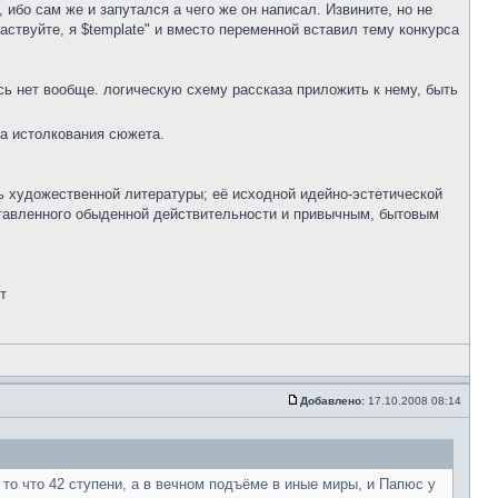
, ибо сам же и запутался а чего же он написал. Извините, но не
ствуйте, я $template" и вместо переменной вставил тему конкурса
сь нет вообще. логическую схему рассказа приложить к нему, быть
нта истолкования сюжета.
ть художественной литературы; её исходной идейно-эстетической
ставленного обыденной действительности и привычным, бытовым
т
Добавлено:
17.10.2008 08:14
 то что 42 ступени, а в вечном подъёме в иные миры, и Папюс у