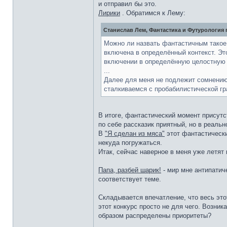
и отправил бы это.
Лирики
. Обратимся к Лему:
Станислав Лем, Фантастика и Футурология 
Можно ли назвать фантастичным такое 
включена в определённый контекст. Эт
включении в определённую целостную 
...
Далее для меня не подлежит сомнению
сталкиваемся с пробабилистической гр
В итоге, фантастический момент присутст
по себе рассказик приятный, но в реаль
В
"Я сделан из мяса"
этот фантастически
некуда погружаться.
Итак, сейчас наверное в меня уже летят
Папа, разбей шарик!
- мир мне антипати
соответствует теме.
Складывается впечатление, что весь это
этот конкурс просто не для чего. Возни
образом распределены приоритеты?