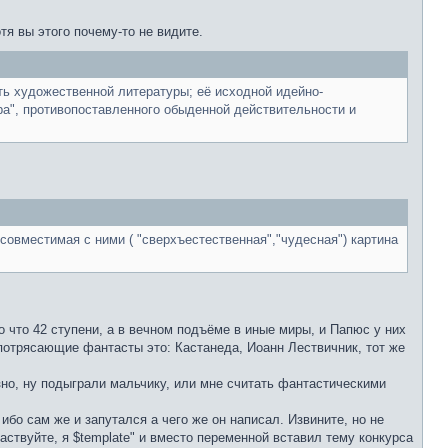
тя вы этого почему-то не видите.
сть художественной литературы; её исходной идейно-
ра", противопоставленного обыденной действительности и
совместимая с ними ( "сверхъестественная","чудесная") картина
о что 42 ступени, а в вечном подъёме в иные миры, и Папюс у них
 потрясающие фантасты это: Кастанеда, Иоанн Лествичник, тот же
зно, ну подыграли мальчику, или мне считать фантастическими
 ибо сам же и запутался а чего же он написал. Извините, но не
ствуйте, я $template" и вместо переменной вставил тему конкурса