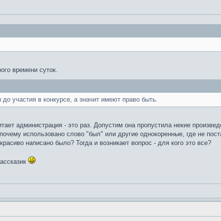
рого времени суток.
до участия в конкурсе, а значит имеют право быть.
читает администрация - это раз. Допустим она пропустила некие произве
почему использовано слово "был" или другие однокоренные, где не пост
расиво написано было? Тогда и возникает вопрос - для кого это все?
рассказик