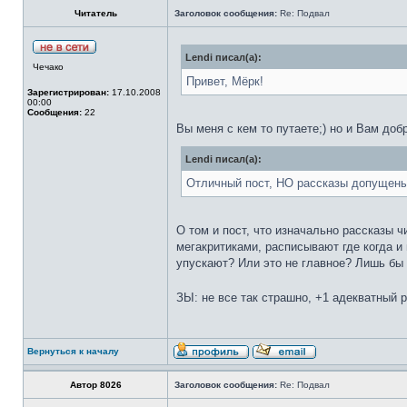
Читатель
Заголовок сообщения:
Re: Подвал
Lendi писал(а):
Чечако
Привет, Мёрк!
Зарегистрирован:
17.10.2008
00:00
Сообщения:
22
Вы меня с кем то путаете;) но и Вам доб
Lendi писал(а):
Отличный пост, НО рассказы допущены 
О том и пост, что изначально рассказы 
мегакритиками, расписывают где когда и 
упускают? Или это не главное? Лишь бы к
ЗЫ: не все так страшно, +1 адекватный 
Вернуться к началу
Автор 8026
Заголовок сообщения:
Re: Подвал