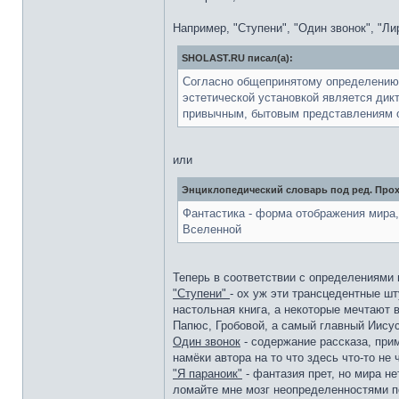
Например, "Ступени", "Один звонок", "Ли
SHOLAST.RU писал(а):
Согласно общепринятому определению, 
эстетической установкой является дик
привычным, бытовым представлениям 
или
Энциклопедический словарь под ред. Прох
Фантастика - форма отображения мира,
Вселенной
Теперь в соответствии с определениями
"Ступени"
- ох уж эти трансцедентные шт
настольная книга, а некоторые мечтают 
Папюс, Гробовой, а самый главный Иисус
Один звонок
- содержание рассказа, при
намёки автора на то что здесь что-то не 
"Я параноик"
- фантазия прет, но мира не
ломайте мне мозг неопределенностями по