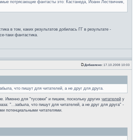
 самые потрясающие фантасты это: Кастанеда, Иоанн Лествичник,
тика в том, каких результатов добилась ГГ в результате -
се-таки фантастика.
Добавлено:
17.10.2008 10:03
была, что пишут для читателей, а не друг для друга.
е. Именно для "тусовки" и пишем, поскольку других
читателей
у
а: "...забыла, что пишут для читателей, а не друг для друга" -
ыми потенциальными читателями.