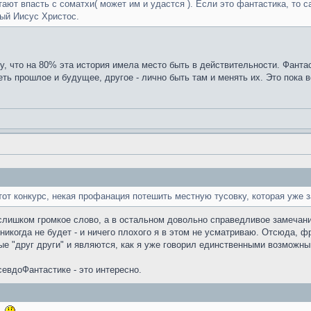
тают впасть с соматхи( может им и удастся ). Если это фантастика, то
ный Иисус Христос.
у, что на 80% эта история имела место быть в действительности. Фантас
ть прошлое и будущее, другое - лично быть там и менять их. Это пока в
от конкурс, некая профанация потешить местную тусовку, которая уже за
слишком громкое слово, а в остальном довольно справедливое замечани
когда не будет - и ничего плохого я в этом не усматриваю. Отсюда, фраз
ые "друг други" и являются, как я уже говорил единственными возможн
евдоФантастике - это интересно.