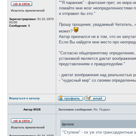
""Я параноик" - фантазия прет, но мира н
ломайте мне мозг неопределенностями по
Искатель приключений
и отправил бы это."
Зарегистрирован:
01.01.1970
03:00
Прошу прощения, увадаемый Читатель, но
Сообщения:
9
может?
Автор признался не в том, что он запута
Если Вы найдете мне место про неопреде
"Согласно общепринятому определению, Ф
установкой является диктат воображени
представлениям о правдоподобии."
- диктат воображения над реальностью 
- "чудесный мир" со своими определенн
Вернуться к началу
Автор 8028
Заголовок сообщения:
Re: Подвал
Цитата:
Искатель приключений
"Ступени" - ох уж эти трансцедентные 
Зарегистрирован:
01.01.1970