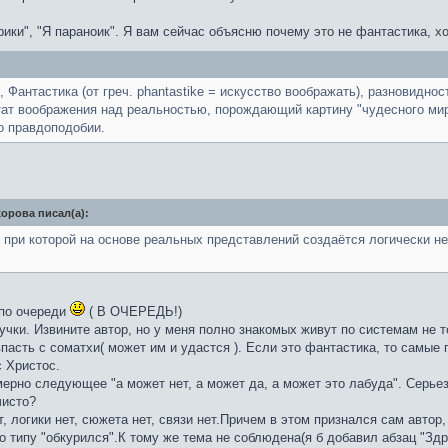
рики", "Я параноик". Я вам сейчас объясню почему это не фантастика, хо
Фантастика (от греч. phantastike = искусство воображать), разновидно
тат воображения над реальностью, порождающий картину "чудесного ми
о правдоподобии.
орова писал(а):
 при которой на основе реальных представлений создаётся логически не
 по очереди
( В ОЧЕРЕДЬ!)
учки. Извините автор, но у меня полно знакомых живут по системам не т
впасть с соматхи( может им и удастся ). Если это фантастика, то самые
 Христос.
мерно следующее "а может нет, а может да, а может это лабуда". Серье
чисто?
т, логики нет, сюжета нет, связи нет.Причем в этом признался сам автор,
 типу "обкурился".К тому же тема не соблюдена(я б добавил абзац "Здра