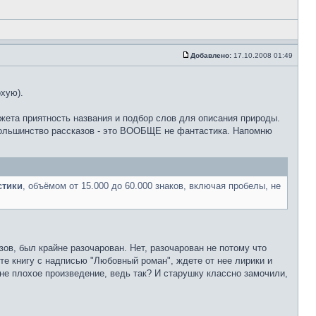
Добавлено:
17.10.2008 01:49
хую).
южета приятность названия и подбор слов для описания природы.
 большинство рассказов - это ВООБЩЕ не фантастика. Напомню
стики
, объёмом от 15.000 до 60.000 знаков, включая пробелы, не
ов, был крайне разочарован. Нет, разочарован не потому что
ете книгу с надписью "Любовный роман", ждете от нее лирики и
не плохое произведение, ведь так? И старушку классно замочили,