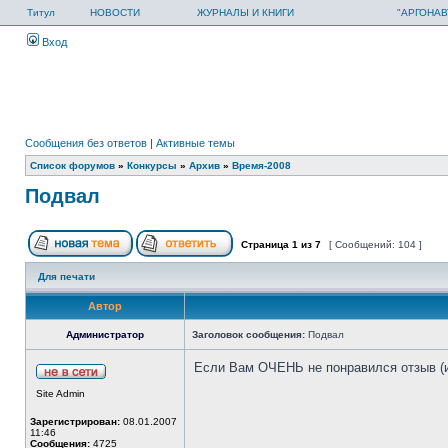
Титул
НОВОСТИ
ЖУРНАЛЫ И КНИГИ
"АРГОНАВ
Вход
Сообщения без ответов
|
Активные темы
Список форумов
»
Конкурсы
»
Архив
»
Время-2008
Подвал
Страница
1
из
7
[ Сообщений: 104 ]
Для печати
Автор
Администратор
Заголовок сообщения:
Подвал
Если Вам ОЧЕНЬ не понравился отзыв (и 
Site Admin
Зарегистрирован:
08.01.2007
11:46
Сообщения:
4725