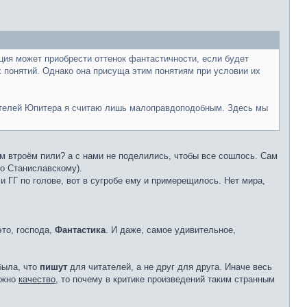
ция может приобрести оттенок фантастичности, если будет
 понятий. Однако она присуща этим понятиям при условии их
тателей Юпитера я считаю лишь малоправдоподобным. Здесь мы
там втроём пили? а с нами не поделились, чтобы все сошлось. Сам
По Станиславскому).
и ГГ по голове, вот в сугробе ему и примерещилось. Нет мира,
то, господа,
Фантастика
. И даже, самое удивительное,
была, что
пишут
для читателей, а не друг для друга. Иначе весь
важно
качество
, то почему в критике произведений таким странным