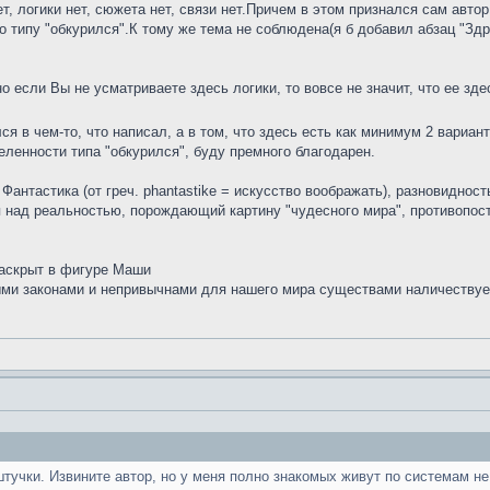
ет, логики нет, сюжета нет, связи нет.Причем в этом признался сам автор
 типу "обкурился".К тому же тема не соблюдена(я б добавил абзац "Здра
 если Вы не усматриваете здесь логики, то вовсе не значит, что ее зде
лся в чем-то, что написал, а в том, что здесь есть как минимум 2 вариа
ленности типа "обкурился", буду премного благодарен.
антастика (от греч. phantastike = искусство воображать), разновиднос
я над реальностью, порождающий картину "чудесного мира", противопо
раскрыт в фигуре Маши
ыми законами и непривычнами для нашего мира существами наличествуе
штучки. Извините автор, но у меня полно знакомых живут по системам не