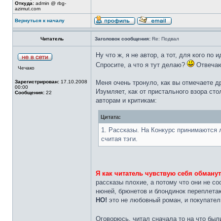
Откуда:
admin @ rbg-
azimut.com
Вернуться к началу
Читатель
Заголовок сообщения:
Re: Подвал
Ну что ж, я не автор, а тот, для кого по 
Спросите, а что я тут делаю?
Отвечаю 
Чечако
Зарегистрирован:
17.10.2008
Меня очень тронуло, как вы отмечаете д
00:00
Изумляет, как от пристального взора ст
Сообщения:
22
авторам и критикам:
Цитата:
1. Рассказы. На Конкурс принимаются 
считая тэги.
Я как читатель чувствую себя обману
рассказы плохие, а потому что они не с
нюней, брюнетов и блондинок переплетаю
НО!
это не любовный роман, и покупател
Оговорюсь, читал сначала то на что были