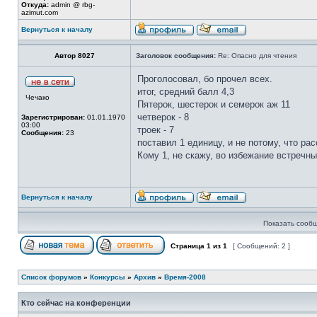
Откуда:
admin @ rbg-
azimut.com
Вернуться к началу
Автор 8027
Заголовок сообщения:
Re: Опасно для чтения
Проголосовал, бо прочел всех.
итог, средний балл 4,3
Чечако
Пятерок, шестерок и семерок аж 11
четверок - 8
Зарегистрирован:
01.01.1970
03:00
троек - 7
Сообщения:
23
поставил 1 единицу, и не потому, что рас
Кому 1, не скажу, во избежание встречн
Вернуться к началу
Показать сообщ
Страница
1
из
1
[ Сообщений: 2 ]
Список форумов
»
Конкурсы
»
Архив
»
Время-2008
Кто сейчас на конференции