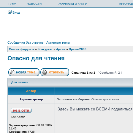
Титул
НОВОСТИ
ЖУРНАЛЫ И КНИГИ
"АРГОНАВ
Вход
Сообщения без ответов
|
Активные темы
Список форумов
»
Конкурсы
»
Архив
»
Время-2008
Опасно для чтения
Страница
1
из
1
[ Сообщений: 2 ]
Для печати
Автор
Администратор
Заголовок сообщения:
Опасно для чтения
Здесь Вы можете со ВСЕМИ поделиться с
Site Admin
Зарегистрирован:
08.01.2007
11:46
Сообщения:
4725