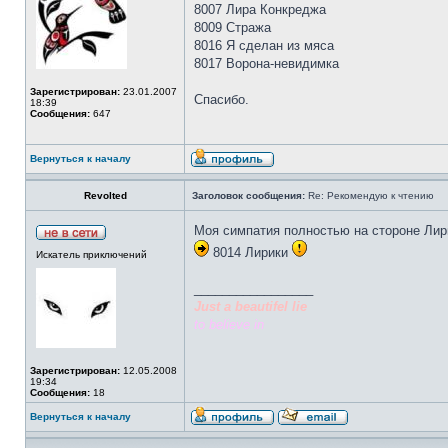
8007 Лира Конкреджа
8009 Стража
8016 Я сделан из мяса
8017 Ворона-невидимка
Зарегистрирован:
23.01.2007
Спасибо.
18:39
Сообщения:
647
Вернуться к началу
Revolted
Заголовок сообщения:
Re: Рекомендую к чтению
Моя симпатия полностью на стороне Ли
8014 Лирики
Искатель приключений
_________________
Just a beautifel lie
to believe in
Зарегистрирован:
12.05.2008
19:34
Сообщения:
18
Вернуться к началу