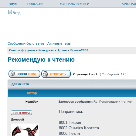
Титул
НОВОСТИ
ЖУРНАЛЫ И КНИГИ
"АРГОНАВ
Вход
Сообщения без ответов
|
Активные темы
Список форумов
»
Конкурсы
»
Архив
»
Время-2008
Рекомендую к чтению
Страница
2
из
2
[ Сообщений: 17 ]
Для печати
Автор
Колибри
Заголовок сообщения:
Re: Рекомендую к чтению
Понравились:
Домовой
8001 Пифия
8002 Ошибка Кортеса
8006 Петля