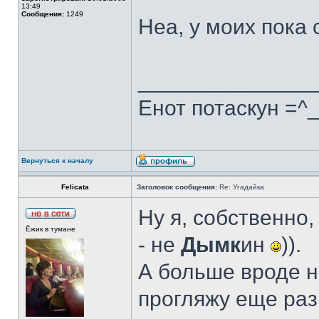
13:49
Сообщения:
1249
Неа, у моих пока 
______________
Енот потаскун =^
Вернуться к началу
Felicata
Заголовок сообщения:
Re: Угадайка
Ну я, собственно,
Ёжик в тумане
- не
Дымк
ин
)).
А больше вроде ни
прогляжу еще раз