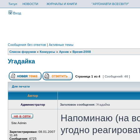
Титул
НОВОСТИ
ЖУРНАЛЫ И КНИГИ
"АРГОНАВТИ ВСЕСВІТУ"
Вход
Сообщения без ответов
|
Активные темы
Список форумов
»
Конкурсы
»
Архив
»
Время-2008
Угадайка
Страница
1
из
4
[ Сообщений: 46 ]
Для печати
Автор
Администратор
Заголовок сообщения:
Угадайка
Напоминаю (на вся
Site Admin
угодно реагирова
Зарегистрирован:
08.01.2007
11:46
Сообщения:
4725