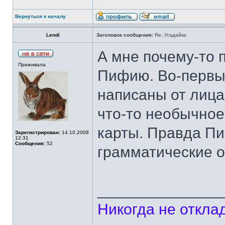
Вернуться к началу
Lendi
Заголовок сообщения:
Re: Угадайка
А мне почему-то п
Приживала
Пифию. Во-первых
написаны от лица
что-то необычное,
карты. Правда Пи
Зарегистрирован:
14.10.2008
12:31
Сообщения:
52
грамматические 
______________
Никогда не откла