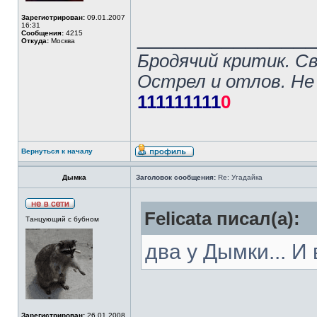
Зарегистрирован:
09.01.2007
16:31
______________
Сообщения:
4215
Откуда:
Москва
Бродячий критик. С
Острел и отлов. Не
111111111
0
Вернуться к началу
Дымка
Заголовок сообщения:
Re: Угадайка
Felicata писал(а):
Танцующий с бубном
два у Дымки... И
Зарегистрирован:
26.01.2008