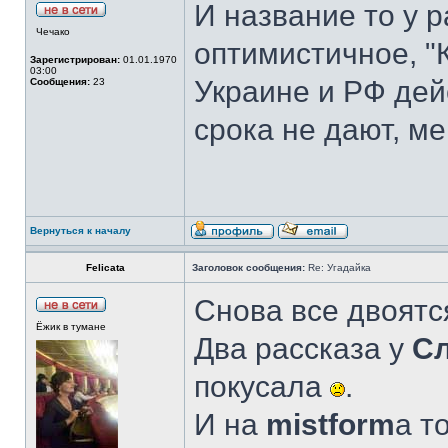
И название то у р
Чечако
оптимистичное, "К
Зарегистрирован:
01.01.1970
03:00
Украине и РФ дей
Сообщения:
23
срока не дают, 
Вернуться к началу
Felicata
Заголовок сообщения:
Re: Угадайка
Снова все двоятся
Ёжик в тумане
Два рассказа у
С
покусала
.
И на
mistform
а т