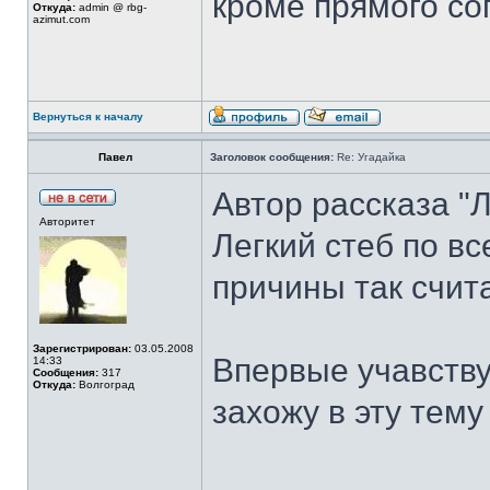
кроме прямого со
Откуда:
admin @ rbg-
azimut.com
Вернуться к началу
Павел
Заголовок сообщения:
Re: Угадайка
Автор рассказа "Ли
Авторитет
Легкий стеб по вс
причины так счита
Зарегистрирован:
03.05.2008
Впервые учавству
14:33
Сообщения:
317
Откуда:
Волгоград
захожу в эту тему