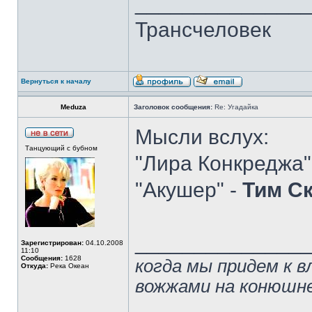
______________
Трансчеловек
Вернуться к началу
Meduza
Заголовок сообщения:
Re: Угадайка
Мысли вслух:
Танцующий с бубном
"Лира Конкреджа"
"Акушер" -
Тим С
______________
Зарегистрирован:
04.10.2008
11:10
Сообщения:
1628
когда мы придем к в
Откуда:
Река Океан
вожжами на конюшн