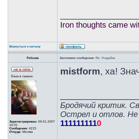
______________
Iron thoughts came wi
Вернуться к началу
Felicata
Заголовок сообщения:
Re: Угадайка
mistform
, ха! Зна
Ёжик в тумане
______________
Бродячий критик. С
Острел и отлов. Не
111111111
0
Зарегистрирован:
09.01.2007
16:31
Сообщения:
4215
Откуда:
Москва