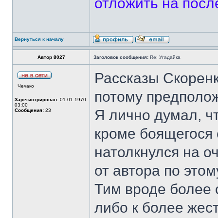
отложить на посл
Вернуться к началу
Автор 8027
Заголовок сообщения:
Re: Угадайка
Рассказы Скоренк
Чечако
потому предполож
Зарегистрирован:
01.01.1970
03:00
Я лично думал, чт
Сообщения:
23
кроме боящегося 
натолкнулся на о
от автора по это
Тим вроде более 
либо к более жес