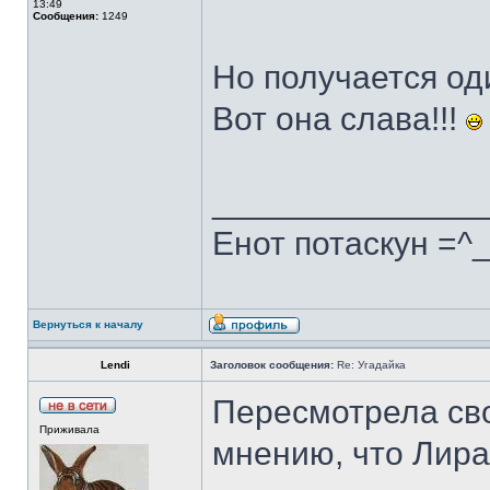
13:49
Сообщения:
1249
Но получается оди
Вот она слава!!!
______________
Енот потаскун =^
Вернуться к началу
Lendi
Заголовок сообщения:
Re: Угадайка
Пересмотрела св
Приживала
мнению, что Лира