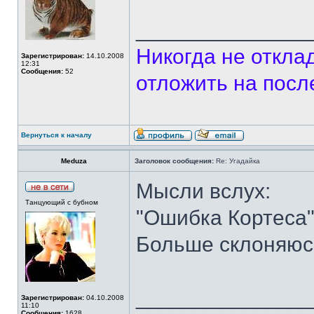
______________
Никогда не откла
Зарегистрирован:
14.10.2008
12:31
Сообщения:
52
отложить на посл
Вернуться к началу
Meduza
Заголовок сообщения:
Re: Угадайка
Мысли вслух:
Танцующий с бубном
"Ошибка Кортеса
Больше склоняюсь
______________
Зарегистрирован:
04.10.2008
11:10
Сообщения:
1628