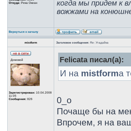
когда мы придем к в
Откуда:
Река Океан
вожжами на конюшн
Вернуться к началу
mistform
Заголовок сообщения:
Re: Угадайка
Felicata писал(а):
Домовой
И на
mistform
а 
Зарегистрирован:
10.04.2008
11:05
0_о
Сообщения:
826
Почаще бы на мен
Впрочем, я на ва