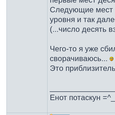
Следующие мест д
уровня и так дале
(...число десять в
Чего-то я уже сби
сворачиваюсь...
Это приблизительн
______________
Енот потаскун =^