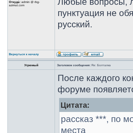
Любые вопросы, 
Откуда:
admin @ rbg-
azimut.com
пунктуация не об
русский.
Вернуться к началу
Угрюмый
Заголовок сообщения:
Re: Болталка
После каждого ко
форуме появляет
Цитата:
рассказ ***, по 
места