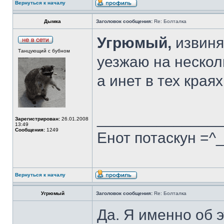
Вернуться к началу
Дымка
Заголовок сообщения:
Re: Болталка
Угрюмый,
извиняю
Танцующий с бубном
уезжаю на несколь
а инет в тех краях
______________
Зарегистрирован:
26.01.2008
13:49
Сообщения:
1249
Енот потаскун =^
Вернуться к началу
Угрюмый
Заголовок сообщения:
Re: Болталка
Да. Я именно об э