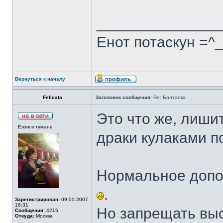
______________
Енот потаскун =^
Вернуться к началу
Felicata
Заголовок сообщения:
Re: Болталка
Это что же, лишит
Ёжик в тумане
драки кулаками п
Нормальное допо
.
Зарегистрирован:
09.01.2007
16:31
Но запрещать выс
Сообщения:
4215
Откуда:
Москва