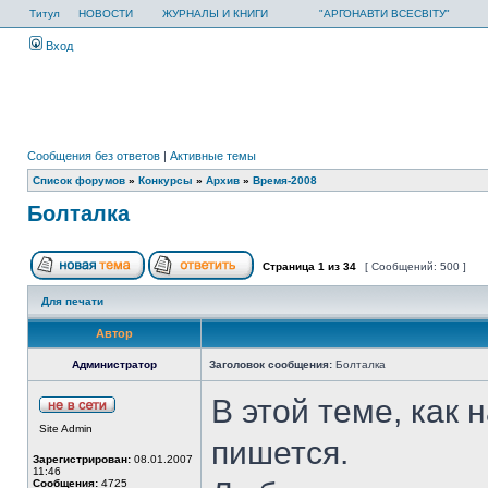
Титул
НОВОСТИ
ЖУРНАЛЫ И КНИГИ
"АРГОНАВТИ ВСЕСВІТУ"
Вход
Сообщения без ответов
|
Активные темы
Список форумов
»
Конкурсы
»
Архив
»
Время-2008
Болталка
Страница
1
из
34
[ Сообщений: 500 ]
Для печати
Автор
Администратор
Заголовок сообщения:
Болталка
В этой теме, как н
Site Admin
пишется.
Зарегистрирован:
08.01.2007
11:46
Сообщения:
4725