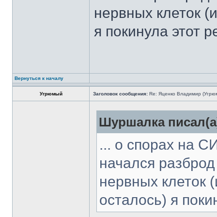
нервных клеток (и
я покинула этот р
Вернуться к началу
Угрюмый
Заголовок сообщения:
Re: Яценко Владимир (Угрю
Шуршалка писал(а
... о спорах на С
начался разброд
нервных клеток (
осталось) я поки