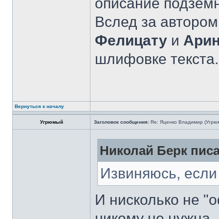
описание подземн
Вслед за автором
Фелицату
и
Ари
шлифовке текста.
Вернуться к началу
Угрюмый
Заголовок сообщения:
Re: Яценко Владимир (Угрю
Николай Берк писа
Извиняюсь, если 
И нисколько не "
никому не нужна. 