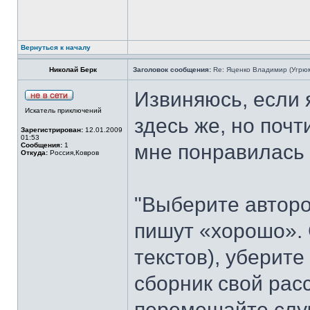
Вернуться к началу
Николай Берк
Заголовок сообщения:
Re: Яценко Владимир (Угрю
Извиняюсь, если я
Искатель приключений
здесь же, но почт
Зарегистрирован:
12.01.2009
01:53
мне понравилась
Сообщения:
1
Откуда:
Россия,Ковров
"Выберите авторо
пишут «хорошо». 
текстов), уберите
сборник свой расс
перемешайте слу