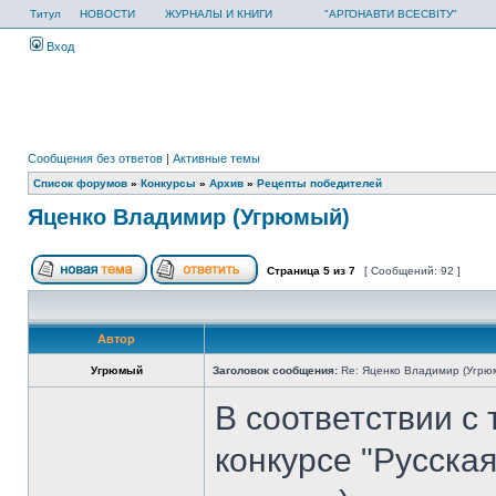
Титул
НОВОСТИ
ЖУРНАЛЫ И КНИГИ
"АРГОНАВТИ ВСЕСВІТУ"
Вход
Сообщения без ответов
|
Активные темы
Список форумов
»
Конкурсы
»
Архив
»
Рецепты победителей
Яценко Владимир (Угрюмый)
Страница
5
из
7
[ Сообщений: 92 ]
Автор
Угрюмый
Заголовок сообщения:
Re: Яценко Владимир (Угрю
В соответствии с
конкурсе "Русска