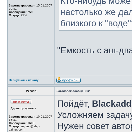
Кто-нибудь может
Зарегистрирован:
15.01.2007
09:41
настолько же дал
Сообщения:
759
Откуда:
СПб
близкого к "воде
"Емкость с аш-два
Вернуться к началу
Реглав
Заголовок сообщения:
Пойдёт,
Blackadd
Директор проекта
Усложняем задач
Зарегистрирован:
10.01.2007
15:41
Нужен совет авто
Сообщения:
1603
Откуда:
reglav @ rbg-
azimut.com