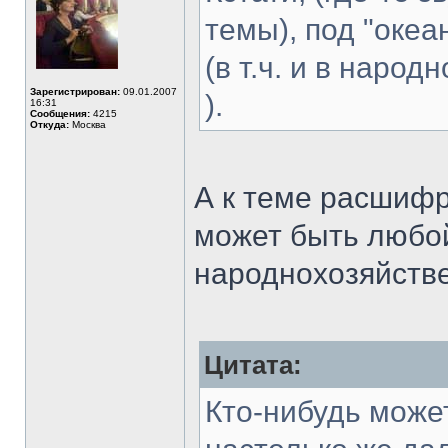
темы), под "оке
(в т.ч. и в наро
Зарегистрирован:
09.01.2007
).
16:31
Сообщения:
4215
Откуда:
Москва
А к теме расшифр
может быть любой
народнохозяйств
Цитата:
Кто-нибудь может