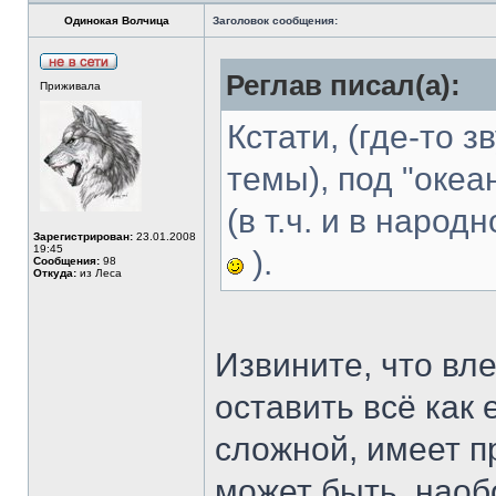
Одинокая Волчица
Заголовок сообщения:
Реглав писал(а):
Приживала
Кстати, (где-то 
темы), под "оке
(в т.ч. и в наро
Зарегистрирован:
23.01.2008
19:45
).
Сообщения:
98
Откуда:
из Леса
Извините, что вле
оставить всё как
сложной, имеет пр
может быть, наоб