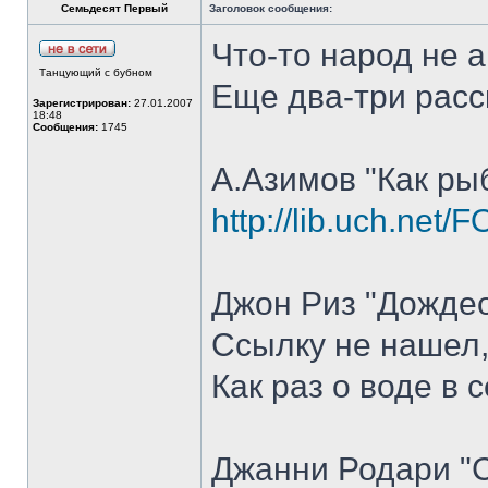
Семьдесят Первый
Заголовок сообщения:
Что-то народ не 
Танцующий с бубном
Еще два-три расс
Зарегистрирован:
27.01.2007
18:48
Сообщения:
1745
А.Азимов "Как ры
http://lib.uch.net
Джон Риз "Дождео
Ссылку не нашел,
Как раз о воде в
Джанни Родари "