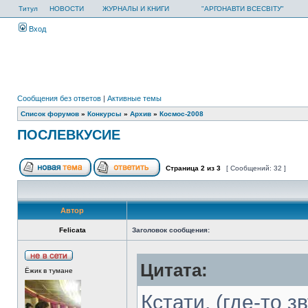
Титул
НОВОСТИ
ЖУРНАЛЫ И КНИГИ
"АРГОНАВТИ ВСЕСВІТУ"
Вход
Сообщения без ответов
|
Активные темы
Список форумов
»
Конкурсы
»
Архив
»
Космос-2008
ПОСЛЕВКУСИЕ
Страница
2
из
3
[ Сообщений: 32 ]
Автор
Felicata
Заголовок сообщения:
Цитата:
Ёжик в тумане
Кстати, (где-то 