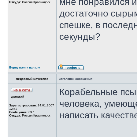
мне понравился и
Откуда:
Россия,Красноярск
достаточно сырым
спешке, в послед
секунды?
Вернуться к началу
Ледовский Вячеслав
Заголовок сообщения:
Корабельные псы 
Домовой
человека, умеюще
Зарегистрирован:
24.01.2007
12:42
написать качеств
Сообщения:
697
Откуда:
Россия,Красноярск