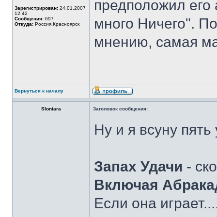
предположил его 
Зарегистрирован:
24.01.2007
12:42
много Ничего". П
Сообщения:
697
Откуда:
Россия,Красноярск
мнению, самая ма
Вернуться к началу
Sloniara
Заголовок сообщения:
Ну и я всуну пять
Запах Удачи
- ск
Включая Абрака
Если она играет..