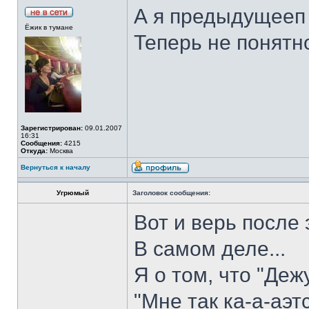
А я предыдущееп
Ёжик в тумане
Теперь не понятн
Зарегистрирован:
09.01.2007
16:31
Сообщения:
4215
Откуда:
Москва
Вернуться к началу
Угрюмый
Заголовок сообщения:
Вот и верь после 
В самом деле...
Я о том, что "Деж
"Мне так ка-а-аэтся