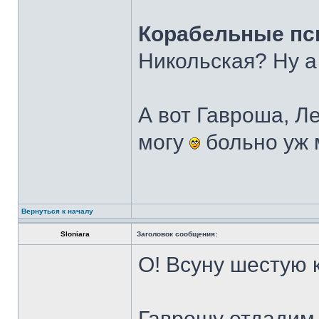
Корабельные п
Никольская? Ну а
А вот Гавроша, Л
могу
больно уж м
Вернуться к началу
Sloniara
Заголовок сообщения:
О! Всуну шестую 
Гаврошу отдади