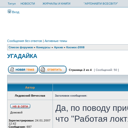
Титул
НОВОСТИ
ЖУРНАЛЫ И КНИГИ
"АРГОНАВТИ ВСЕСВІТУ"
Вход
Сообщения без ответов
|
Активные темы
Список форумов
»
Конкурсы
»
Архив
»
Космос-2008
УГАДАЙКА
Страница
2
из
4
[ Сообщений: 50 ]
Автор
Ледовский Вячеслав
Заголовок сообщения:
Да, по поводу пр
Домовой
что "Работая локт
Зарегистрирован:
24.01.2007
12:42
Сообщения:
697