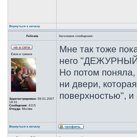
Вернуться к началу
Felicata
Заголовок сообщения:
Мне так тоже пока
Ёжик в тумане
него "ДЕЖУРНЫЙ
Но потом поняла, 
ни двери, котора
поверхностью", и 
Зарегистрирован:
09.01.2007
16:31
Сообщения:
4215
Откуда:
Москва
Вернуться к началу