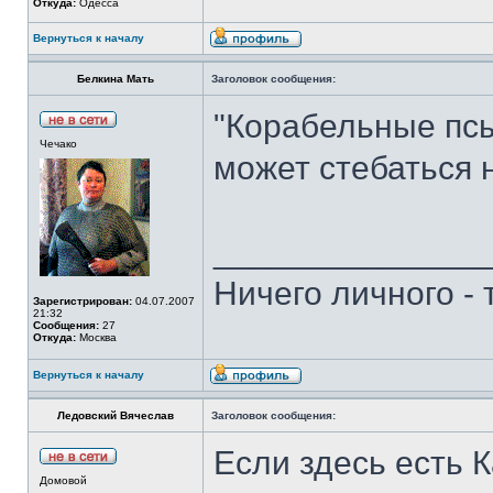
Откуда:
Одесса
Вернуться к началу
Белкина Мать
Заголовок сообщения:
"Корабельные псы"
Чечако
может стебаться 
______________
Ничего личного -
Зарегистрирован:
04.07.2007
21:32
Сообщения:
27
Откуда:
Москва
Вернуться к началу
Ледовский Вячеслав
Заголовок сообщения:
Если здесь есть К
Домовой