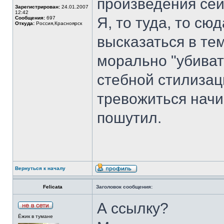
произведения сей
Зарегистрирован:
24.01.2007
12:42
Я, то туда, то сю
Сообщения:
697
Откуда:
Россия,Красноярск
высказаться в тем
морально "убиват
стебной стилизац
тревожиться начи
пошутил.
Вернуться к началу
Felicata
Заголовок сообщения:
А ссылку?
Ёжик в тумане