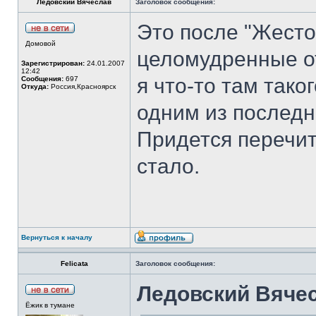
Ледовский Вячеслав
Заголовок сообщения:
Это после "Жесто
Домовой
целомудренные о
Зарегистрирован:
24.01.2007
12:42
я что-то там тако
Сообщения:
697
Откуда:
Россия,Красноярск
одним из последн
Придется перечит
стало.
Вернуться к началу
Felicata
Заголовок сообщения:
Ледовский Вяче
Ёжик в тумане