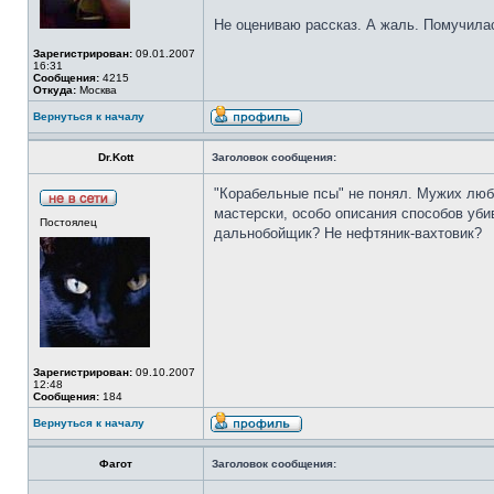
Не оцениваю рассказ. А жаль. Помучила
Зарегистрирован:
09.01.2007
16:31
Сообщения:
4215
Откуда:
Москва
Вернуться к началу
Dr.Kott
Заголовок сообщения:
"Корабельные псы" не понял. Мужих любил
мастерски, особо описания способов убив
Постоялец
дальнобойщик? Не нефтяник-вахтовик?
Зарегистрирован:
09.10.2007
12:48
Сообщения:
184
Вернуться к началу
Фагот
Заголовок сообщения: