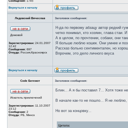
Сообщения:
1745
Вернуться к началу
Ледовский Вячеслав
Заголовок сообщения:
Н-да по первому абзацу автор редкий гу
четко понимал, кто хозяин, глава стаи. 
Домовой
А в целом, по прочтении, собаки, они та
Я больше люблю кошек. Они умнее и по
Зарегистрирован:
24.01.2007
12:42
Рассказ больно сентиментален, но хорош
Сообщения:
697
Откуда:
Россия,Красноярск
Впрочем, это дело личного вкуса
Вернуться к началу
Code Бегемот
Заголовок сообщения:
Блин... А я бы поставил 7... Хотя тоже н
Искатель приключений
В начале как-то не пошло... Я не люблю, 
Зарегистрирован:
11.10.2007
23:12
Но вот за концовку...
Сообщения:
2
Откуда:
РБ, Минск
Цитата: