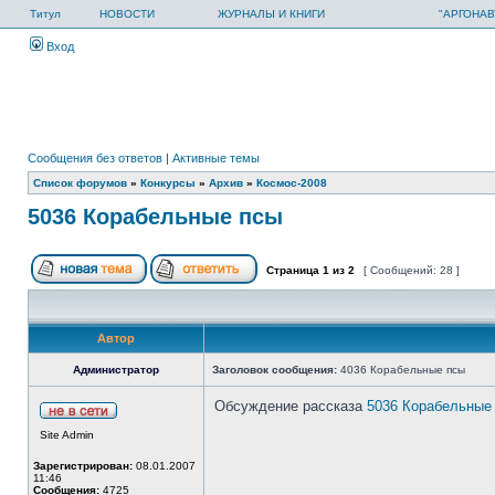
Титул
НОВОСТИ
ЖУРНАЛЫ И КНИГИ
"АРГОНАВ
Вход
Сообщения без ответов
|
Активные темы
Список форумов
»
Конкурсы
»
Архив
»
Космос-2008
5036 Корабельные псы
Страница
1
из
2
[ Сообщений: 28 ]
Автор
Администратор
Заголовок сообщения:
4036 Корабельные псы
Обсуждение рассказа
5036 Корабельные
Site Admin
Зарегистрирован:
08.01.2007
11:46
Сообщения:
4725