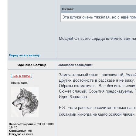
Цитата:
Эта штука очень тяжёлая, но с
ещё
по
Мощно! От всего сердца влепляю вам н
Вернуться к началу
Одинокая Волчица
Заголовок сообщения:
Замечательный язык - лаконичный, ёмкий
Других достоинств в рассказе я не вижу.
Приживала
Образы схематичны. Все без исключения
Сюжет слабый. События предсказуемы. По
Идея банальна.
P.S. Если рассказ рассчитан только на 
собаками никогда не было особой любви
Зарегистрирован:
23.01.2008
19:45
Сообщения:
98
Откуда:
из Леса