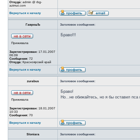
Откуда:
admin @ rbg-
azimut.com
Вернуться к началу
ГаврошЪ
Заголовок сообщения:
Браво!!!
Приживала
Зарегистрирован:
17.01.2007
06:09
Сообщения:
72
Откуда:
Красноярский край
Вернуться к началу
zurabus
Заголовок сообщения:
Браво!
Но...не обижайтесь, но я бы оставил пса
Приживала
Зарегистрирован:
18.01.2007
10:33
Сообщения:
70
Вернуться к началу
Sloniara
Заголовок сообщения: