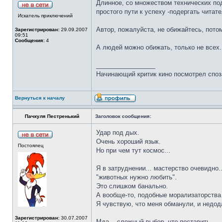
Длинное, со множеством технических под
простого пути к успеху -подергать читате
Искатель приключений
Автор, пожалуйста, не обижайтесь, потом
Зарегистрирован:
29.09.2007
09:51
Сообщения:
4
А людей можно обижать, только не всех.
_________________
Начинающий критик кино посмотрел споза
Вернуться к началу
Пачкуля Пестренький
Заголовок сообщения:
Удар под дых.
Очень хороший язык.
Постоялец
Но при чем тут космос...
Я в затруднении... мастерство очевидно...
"животных нужно любить".
Это слишком банально.
А вообще-то, подобные морализаторства 
Я чувствую, что меня обманули, и недода
Зарегистрирован:
30.07.2007
Мда... сложный выбор, что поставить...