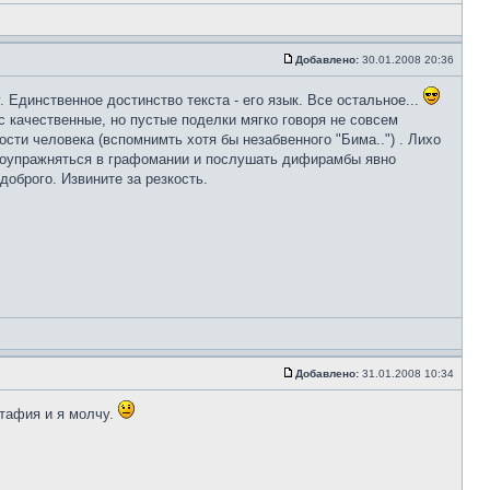
Добавлено:
30.01.2008 20:36
. Единственное достинство текста - его язык. Все остальное...
 качественные, но пустые поделки мягко говоря не совсем
сти человека (вспомнимть хотя бы незабвенного "Бима..") . Лихо
и? Поупражняться в графомании и послушать дифирамбы явно
оброго. Извините за резкость.
Добавлено:
31.01.2008 10:34
итафия и я молчу.