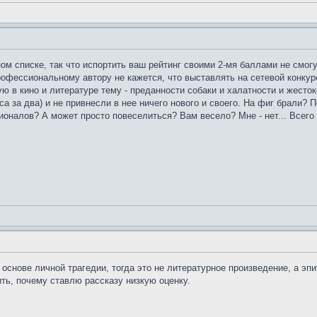
ом списке, так что испортить ваш рейтинг своими 2-мя баллами не смогу
офессиональному автору не кажется, что выставлять на сетевой конкурс
 в кино и литературе тему - преданности собаки и халатности и жестоко
аса за два) и не привнесли в нее ничего нового и своего. На фиг брал
налов? А может просто повеселиться? Вам весело? Мне - нет... Всего д
 основе личной трагедии, тогда это не литературное произведение, а эп
ить, почему ставлю рассказу низкую оценку.