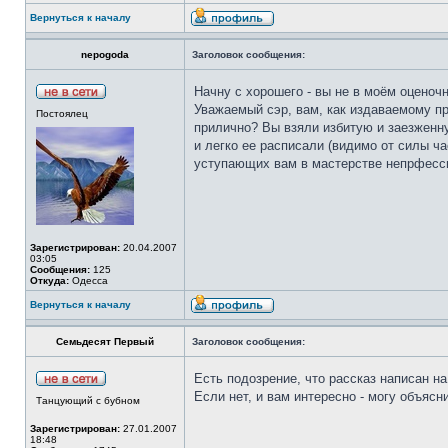
Вернуться к началу
nepogoda
Заголовок сообщения:
Начну с хорошего - вы не в моём оценочн
Уважаемый сэр, вам, как издаваемому пр
Постоялец
прилично? Вы взяли избитую и заезженную
и легко ее расписали (видимо от силы ч
уступающих вам в мастерстве непрфессио
Зарегистрирован:
20.04.2007
03:05
Сообщения:
125
Откуда:
Одесса
Вернуться к началу
Семьдесят Первый
Заголовок сообщения:
Есть подозрение, что рассказ написан на
Если нет, и вам интересно - могу объясн
Танцующий с бубном
Зарегистрирован:
27.01.2007
18:48