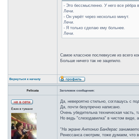
- Это бессмысленно. У него все рёбра 
Лечи.
- Он умрёт через несколько минут.
Лечи.
- Я только сделаю ему больнее.
Лечи.
Самое классное послевкусие из всего кон
Больше ничего так не зацепило.
Вернуться к началу
Felicata
Заголовок сообщения:
Да, невероятно стильно, соглашусь с п
Да, почти безупречно написано.
Ёжик в тумане
Очень убедительна техническая часть, т
Но ведь "слезодавилка" в чистом виде, а
"
На экране Антонио Бандерас занимаетс
Ренессанса смотрим, тоже думаем, что в