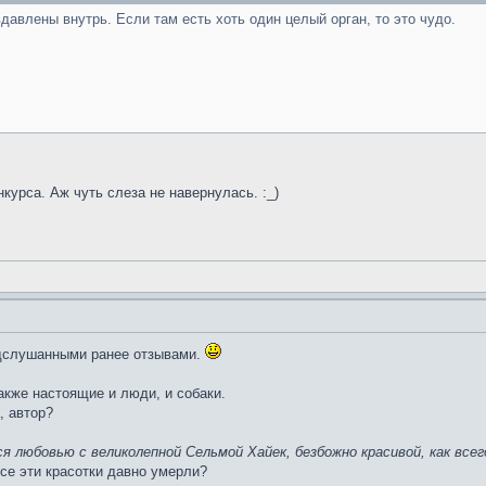
вдавлены внутрь. Если там есть хоть один целый орган, то это чудо.
курса. Аж чуть слеза не навернулась. :_)
одслушанными ранее отзывами.
акже настоящие и люди, и собаки.
, автор?
я любовью с великолепной Сельмой Хайек, безбожно красивой, как все
се эти красотки давно умерли?