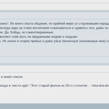
манист. Из моего опыта общения, по крайней мере со сторожевыми порода
И всегда надо на этапе воспитания схватываться и «давить» пса, дабы ты
кие. Да. Бойцы, но самоотверженные.
зволяют себе быть не преданными людям и людьми.
. Но лично я скорее прибью и даже убью безличную (незнакомую мне) со
е в моем списке.
когда в тексте идёт "Этот старый фильм из 20-го столетия... <бла-бла-бла