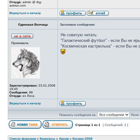
Откуда:
admin @ rbg-
azimut.com
Вернуться к началу
Одинокая Волчица
Заголовок сообщения:
Не советую читать:
"Галактический футбол" - если Вы не яры
Приживала
"Космическая кастрюлька" - если Вы не 
Зарегистрирован:
23.01.2008
19:45
Сообщения:
98
Откуда:
из Леса
Вернуться к началу
Показать сообщения за:
Поле 
Страница
1
из
1
[ Сообщений: 2 ]
Список форумов
»
Конкурсы
»
Архив
»
Космос-2008